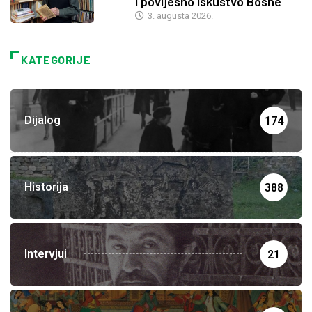
i povijesno iskustvo Bosne
3. augusta 2026.
KATEGORIJE
Dijalog
174
Historija
388
Intervjui
21