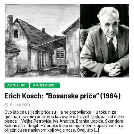
AKTUELNO
KNJIŽEVNOST
Erich Kosch: “Bosanske priče” (1984)
5. juna 2021.
Ovo što će uslijediti priče su – a ne pripovijetke – u toku niza
godina, u raznim prilikama kazivane od raznih ljudi, pa i od nekih
pisaca – Veljka Petrovića, Ive Andrića, Branka Ćopića, Skendera
Kulenovića i drugih – i, onako kako su upamćene, upisivane su u
bilježnicu sa naslovom koji ovdje nose. Ovaj, što […]