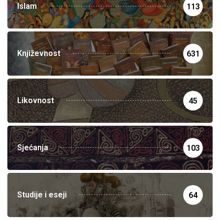
Islam
113
Književnost
631
Likovnost
45
Sjećanja
103
Studije i eseji
64