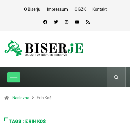
O Biserju
Impressum
O BZK
Kontakt
Naslovna
Erih Koš
TAGS : ERIH KOŠ