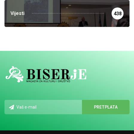
Vijesti
438