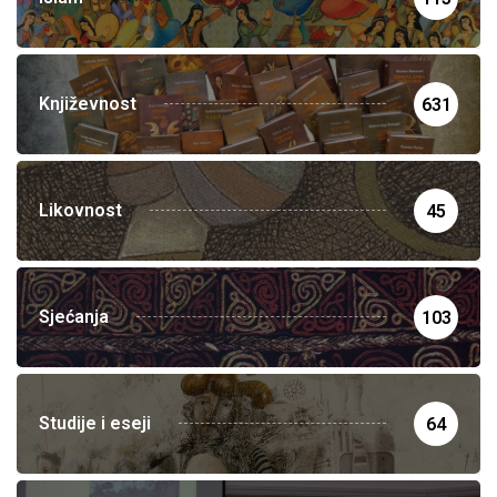
Književnost
631
Likovnost
45
Sjećanja
103
Studije i eseji
64