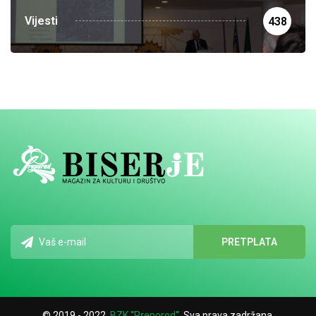
Vijesti
438
© 2019 - 2022.
BZK "Preporod"
. Sva prava zadržana.