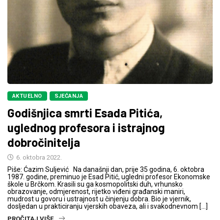
AKTUELNO
SJEĆANJA
Godišnjica smrti Esada Pitića,
uglednog profesora i istrajnog
dobročinitelja
6. oktobra 2022.
Piše: Ćazim Suljević Na današnji dan, prije 35 godina, 6. oktobra
1987. godine, preminuo je Esad Pitić, ugledni profesor Ekonomske
škole u Brčkom. Krasili su ga kosmopolitski duh, vrhunsko
obrazovanje, odmjerenost, rijetko viđeni građanski maniri,
mudrost u govoru i ustrajnost u činjenju dobra. Bio je vjernik,
dosljedan u prakticiranju vjerskih obaveza, ali i svakodnevnom […]
PROČITAJ VIŠE