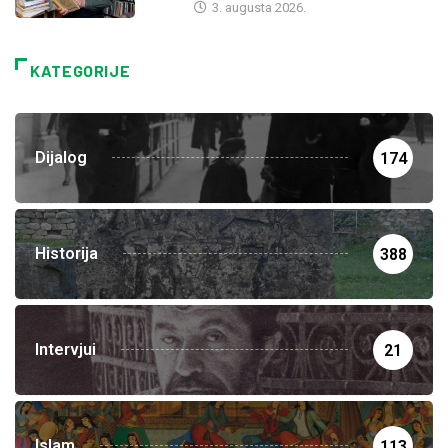
3. augusta 2026.
KATEGORIJE
Dijalog
174
Historija
388
Intervjui
21
Islam
113