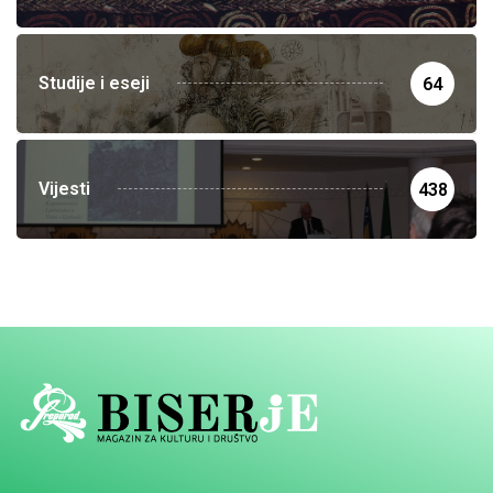
Studije i eseji
64
Vijesti
438