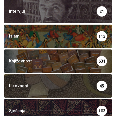
Intervjui
21
Islam
113
Književnost
631
Likovnost
45
Sjećanja
103