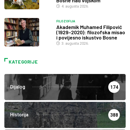
Bosne nad vojskom
4. augusta 2026.
FILOZOFIJA
Akademik Muhamed Filipović
(1929–2020): filozofska misao
i povijesno iskustvo Bosne
3. augusta 2026.
KATEGORIJE
Dijalog
174
Historija
388