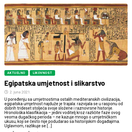
AKTUELNO
LIKOVNOST
Egipatska umjetnost i slikarstvo
2. juna 2021.
U poređenju sa umjetnostima ostalih mediteranskih civilizacija,
egipatska umjetnost najduže je trajala: razvijala se u rasponu od
dobrih trideset stoljeća svoje složene i raznovrsne historije.
Hronološka klasifikacija – jedini voditelj kroz različite faze ovog
veoma dugačkog perioda – ne kazuje mnogo o umjetničkom
ukusu, koji se često nije podudarao sa historijskim događajima.
Uglavnom, razlikuje se […]