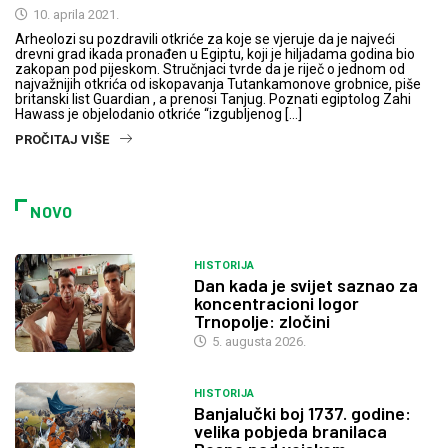
10. aprila 2021.
Arheolozi su pozdravili otkriće za koje se vjeruje da je najveći
drevni grad ikada pronađen u Egiptu, koji je hiljadama godina bio
zakopan pod pijeskom. Stručnjaci tvrde da je riječ o jednom od
najvažnijih otkrića od iskopavanja Tutankamonove grobnice, piše
britanski list Guardian , a prenosi Tanjug. Poznati egiptolog Zahi
Hawass je objelodanio otkriće “izgubljenog […]
PROČITAJ VIŠE
NOVO
HISTORIJA
Dan kada je svijet saznao za
koncentracioni logor
Trnopolje: zločini
5. augusta 2026.
HISTORIJA
Banjalučki boj 1737. godine:
velika pobjeda branilaca