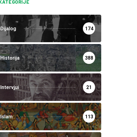
KATEGORIJE
Dijalog
174
Historija
388
Intervjui
21
Islam
113