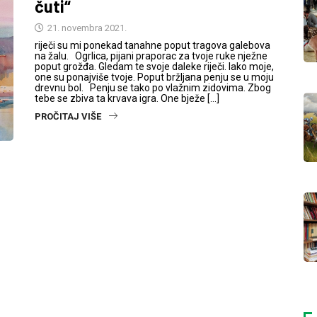
čuti“
21. novembra 2021.
riječi su mi ponekad tanahne poput tragova galebova
na žalu. Ogrlica, pijani praporac za tvoje ruke nježne
poput grožđa. Gledam te svoje daleke riječi. Iako moje,
one su ponajviše tvoje. Poput bržljana penju se u moju
drevnu bol. Penju se tako po vlažnim zidovima. Zbog
tebe se zbiva ta krvava igra. One bježe […]
PROČITAJ VIŠE