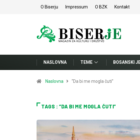
O Biserju
Impressum
O BZK
Kontakt
NASLOVNA
TEME
BOSANSKI J
Naslovna
“Da bi me mogla čuti”
TAGS : “DA BI ME MOGLA ČUTI”