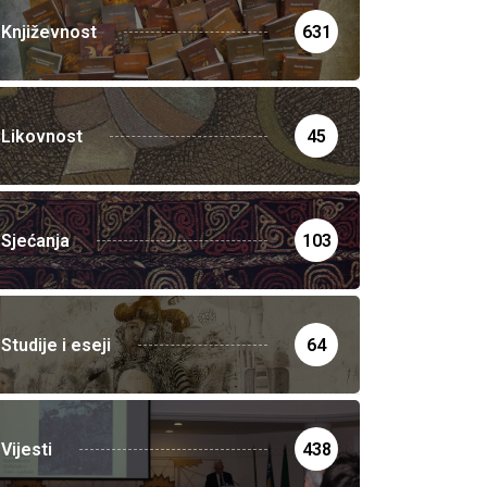
Književnost
631
Likovnost
45
Sjećanja
103
Studije i eseji
64
Vijesti
438