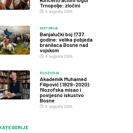
koncentracioni logor
Trnopolje: zločini
5. augusta 2026.
HISTORIJA
Banjalučki boj 1737.
godine: velika pobjeda
branilaca Bosne nad
vojskom
4. augusta 2026.
FILOZOFIJA
Akademik Muhamed
Filipović (1929–2020):
filozofska misao i
povijesno iskustvo
Bosne
3. augusta 2026.
KATEGORIJE