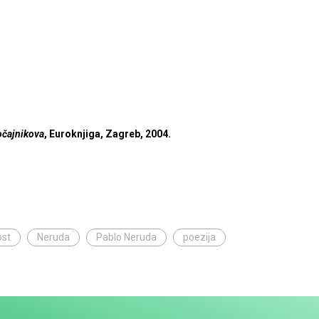
očajnikova
, Euroknjiga, Zagreb, 2004.
ost
Neruda
Pablo Neruda
poezija