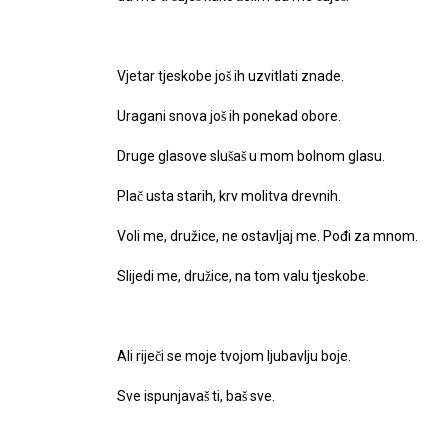
Vjetar tjeskobe još ih uzvitlati znade.
Uragani snova još ih ponekad obore.
Druge glasove slušaš u mom bolnom glasu.
Plač usta starih, krv molitva drevnih.
Voli me, družice, ne ostavljaj me. Pođi za mnom.
Slijedi me, družice, na tom valu tjeskobe.
Ali riječi se moje tvojom ljubavlju boje.
Sve ispunjavaš ti, baš sve.