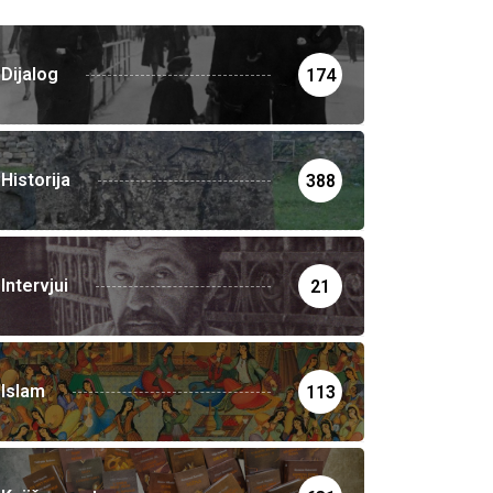
Dijalog
174
Historija
388
Intervjui
21
Islam
113