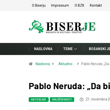
O Biserju
Impressum
O BZK
Kontakt
NASLOVNA
TEME
BOSANSKI J
Naslovna
Aktuelno
Pablo Neruda: „Da
Pablo Neruda: „Da b
21. novembra 2
AKTUELNO
KNJIŽEVNOST