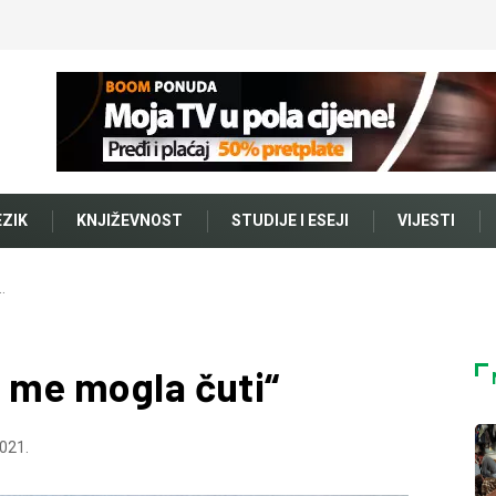
EZIK
KNJIŽEVNOST
STUDIJE I ESEJI
VIJESTI
…
i me mogla čuti“
021.