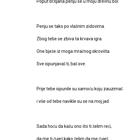
Poput bržljana penju se u moju drevnu bol.
Penju se tako po vlažnim zidovima.
Zbog tebe se zbiva ta krvava igra.
One bježe iz moga mračnog skrovišta.
Sve ispunjavaš ti, baš sve.
Prije tebe ispunile su samoću koju zauzimaš
i više od tebe navikle su se na moj jad.
Sada hoću da kažu ono što ti želim reći,
da me ti čuješ kako želim da me čuješ.