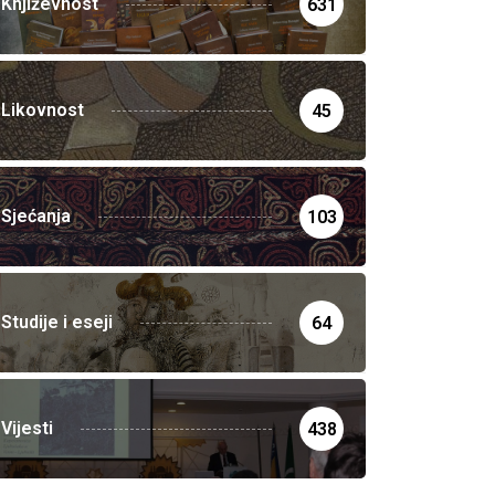
Književnost
631
Likovnost
45
Sjećanja
103
Studije i eseji
64
Vijesti
438