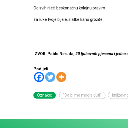
Od svih riječi beskonačnu kolajnu pravim
za ruke tvoje bijele, slatke kano grožđe.
IZVOR: Pablo Neruda,
20 ljubavnih pjesama i jedna 
Podijeli
Oznake:
"Da bi me mogla čuti"
književn