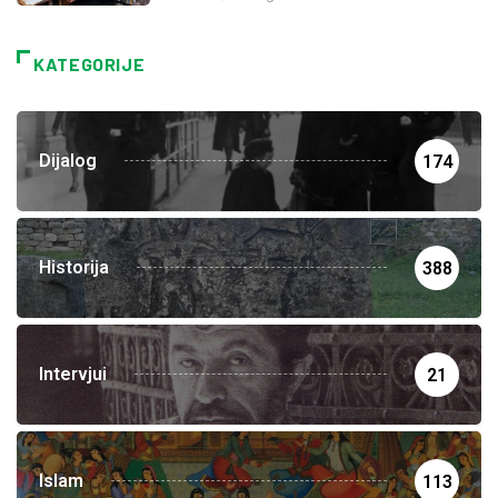
KATEGORIJE
Dijalog
174
Historija
388
Intervjui
21
Islam
113