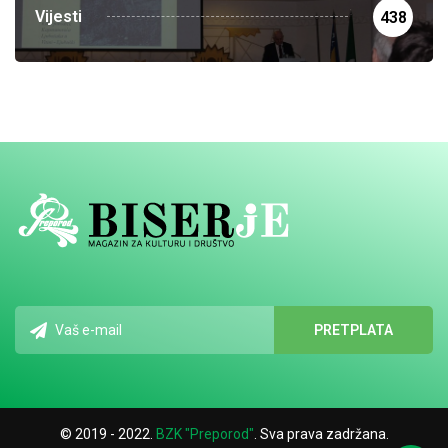
Vijesti
438
© 2019 - 2022.
BZK "Preporod"
. Sva prava zadržana.