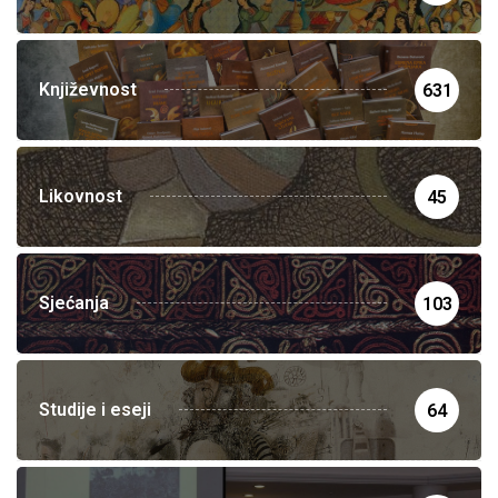
Književnost
631
Likovnost
45
Sjećanja
103
Studije i eseji
64