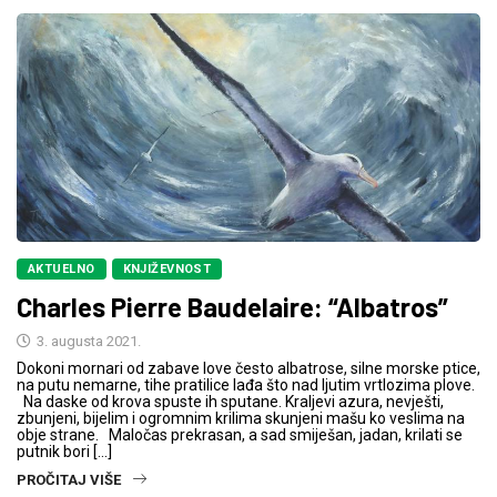
AKTUELNO
KNJIŽEVNOST
Charles Pierre Baudelaire: “Albatros”
3. augusta 2021.
Dokoni mornari od zabave love često albatrose, silne morske ptice,
na putu nemarne, tihe pratilice lađa što nad ljutim vrtlozima plove.
Na daske od krova spuste ih sputane. Kraljevi azura, nevješti,
zbunjeni, bijelim i ogromnim krilima skunjeni mašu ko veslima na
obje strane. Maločas prekrasan, a sad smiješan, jadan, krilati se
putnik bori […]
PROČITAJ VIŠE