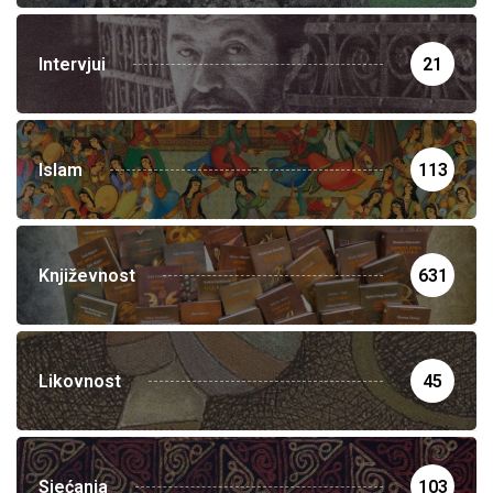
Intervjui
21
Islam
113
Književnost
631
Likovnost
45
Sjećanja
103