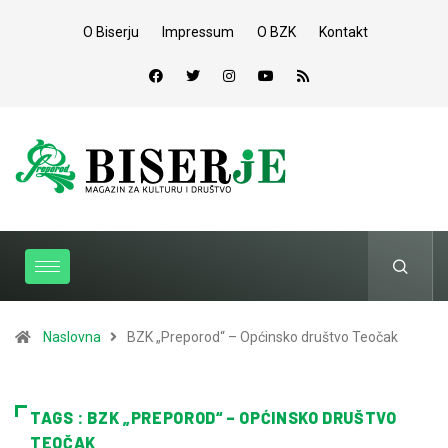
O Biserju
Impressum
O BZK
Kontakt
Naslovna
BZK „Preporod“ – Općinsko društvo Teočak
TAGS : BZK „PREPOROD“ – OPĆINSKO DRUŠTVO
TEOČAK