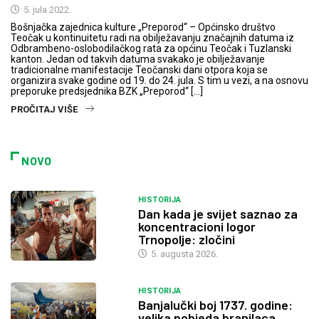
5. jula 2022.
Bošnjačka zajednica kulture „Preporod“ – Općinsko društvo
Teočak u kontinuitetu radi na obilježavanju značajnih datuma iz
Odbrambeno-oslobodilačkog rata za općinu Teočak i Tuzlanski
kanton. Jedan od takvih datuma svakako je obilježavanje
tradicionalne manifestacije Teočanski dani otpora koja se
organizira svake godine od 19. do 24. jula. S tim u vezi, a na osnovu
preporuke predsjednika BZK „Preporod“ […]
PROČITAJ VIŠE
NOVO
HISTORIJA
Dan kada je svijet saznao za
koncentracioni logor
Trnopolje: zločini
5. augusta 2026.
HISTORIJA
Banjalučki boj 1737. godine:
velika pobjeda branilaca