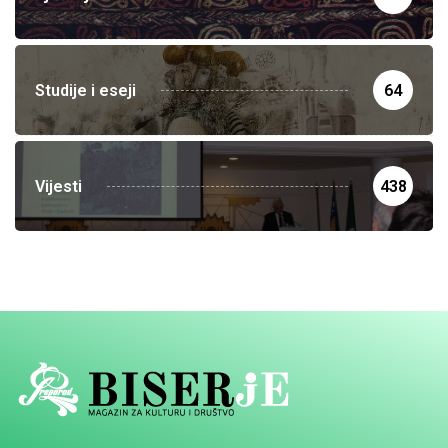
Studije i eseji
64
Vijesti
438