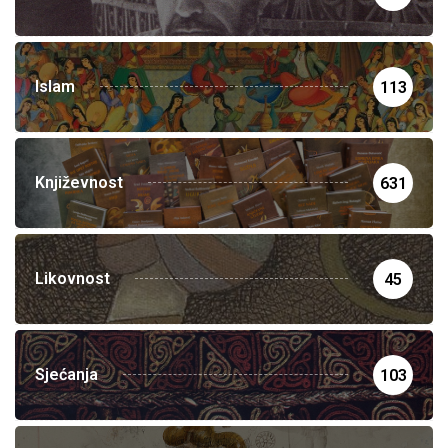
Islam
113
Književnost
631
Likovnost
45
Sjećanja
103