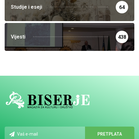
Studije i eseji
64
Vijesti
438