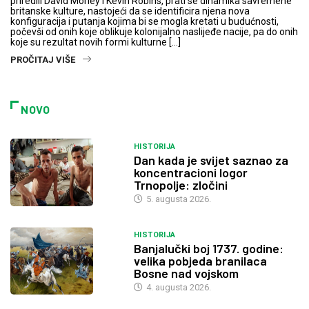
priredili David Morley i Kevin Robins, prati se dinamika savremene
britanske kulture, nastojeći da se identificira njena nova
konfiguracija i putanja kojima bi se mogla kretati u budućnosti,
počevši od onih koje oblikuje kolonijalno naslijeđe nacije, pa do onih
koje su rezultat novih formi kulturne […]
PROČITAJ VIŠE
NOVO
HISTORIJA
Dan kada je svijet saznao za
koncentracioni logor
Trnopolje: zločini
5. augusta 2026.
HISTORIJA
Banjalučki boj 1737. godine:
velika pobjeda branilaca
Bosne nad vojskom
4. augusta 2026.