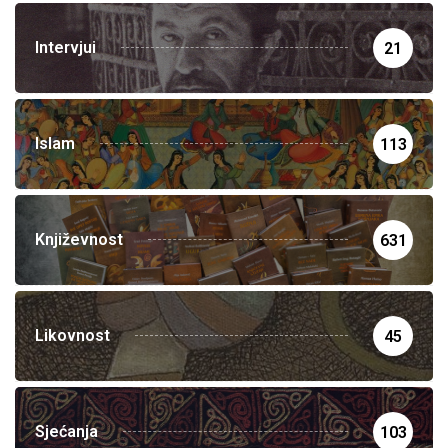
Intervjui
21
Islam
113
Književnost
631
Likovnost
45
Sjećanja
103