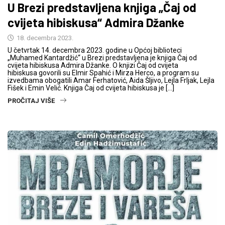
U Brezi predstavljena knjiga „Čaj od
cvijeta hibiskusa“ Admira Džanke
18. decembra 2023.
U četvrtak 14. decembra 2023. godine u Općoj biblioteci
„Muhamed Kantardžić“ u Brezi predstavljena je knjiga Čaj od
cvijeta hibiskusa Admira Džanke. O knjizi Čaj od cvijeta
hibiskusa govorili su Elmir Spahić i Mirza Herco, a program su
izvedbama obogatili Amar Ferhatović, Aida Šljivo, Lejla Frljak, Lejla
Fišek i Emin Velić. Knjiga Čaj od cvijeta hibiskusa je […]
PROČITAJ VIŠE