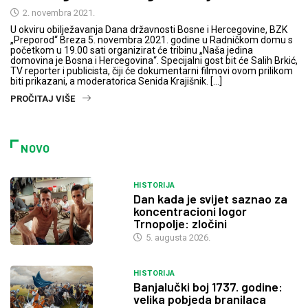
2. novembra 2021.
U okviru obilježavanja Dana državnosti Bosne i Hercegovine, BZK
„Preporod“ Breza 5. novembra 2021. godine u Radničkom domu s
početkom u 19.00 sati organizirat će tribinu „Naša jedina
domovina je Bosna i Hercegovina“. Specijalni gost bit će Salih Brkić,
TV reporter i publicista, čiji će dokumentarni filmovi ovom prilikom
biti prikazani, a moderatorica Senida Krajišnik. […]
PROČITAJ VIŠE
NOVO
HISTORIJA
Dan kada je svijet saznao za
koncentracioni logor
Trnopolje: zločini
5. augusta 2026.
HISTORIJA
Banjalučki boj 1737. godine:
velika pobjeda branilaca