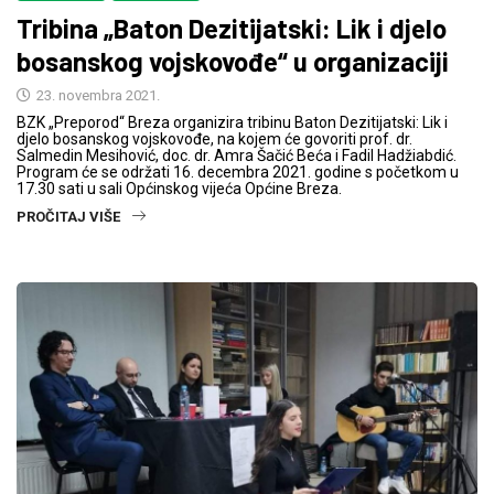
Tribina „Baton Dezitijatski: Lik i djelo
bosanskog vojskovođe“ u organizaciji
23. novembra 2021.
BZK „Preporod“ Breza organizira tribinu Baton Dezitijatski: Lik i
djelo bosanskog vojskovođe, na kojem će govoriti prof. dr.
Salmedin Mesihović, doc. dr. Amra Šačić Beća i Fadil Hadžiabdić.
Program će se održati 16. decembra 2021. godine s početkom u
17.30 sati u sali Općinskog vijeća Općine Breza.
PROČITAJ VIŠE