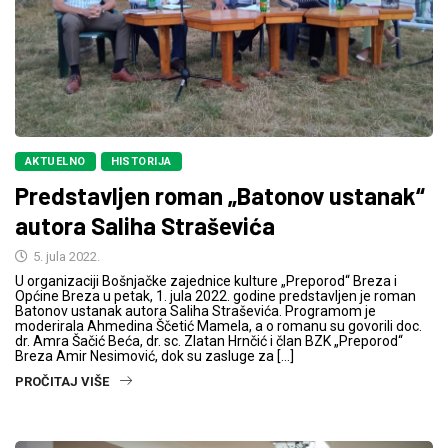
AKTUELNO
HISTORIJA
Predstavljen roman „Batonov ustanak“
autora Saliha Straševića
5. jula 2022.
U organizaciji Bošnjačke zajednice kulture „Preporod“ Breza i
Općine Breza u petak, 1. jula 2022. godine predstavljen je roman
Batonov ustanak autora Saliha Straševića. Programom je
moderirala Ahmedina Ščetić Mamela, a o romanu su govorili doc.
dr. Amra Šačić Beća, dr. sc. Zlatan Hrnčić i član BZK „Preporod“
Breza Amir Nesimović, dok su zasluge za […]
PROČITAJ VIŠE