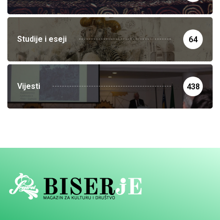
Studije i eseji
64
Vijesti
438