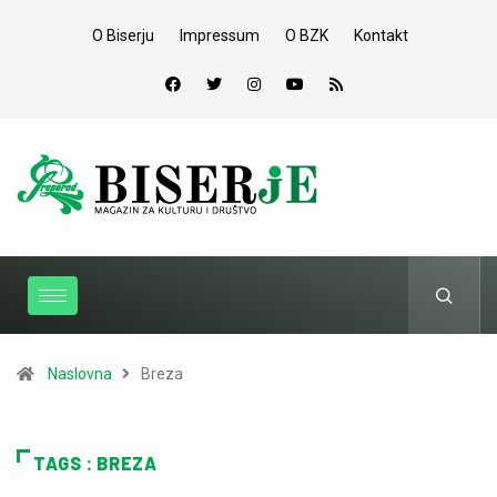
O Biserju
Impressum
O BZK
Kontakt
Naslovna
Breza
TAGS : BREZA