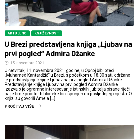
AKTUELNO
KNJIŽEVNOST
U Brezi predstavljena knjiga „Ljubav na
prvi pogled“ Admira Džanke
15. novembra 2021.
U četvrtak, 11. novembra 2021. godine, u Općoj biblioteci
„Muhamed Kantardžić“ u Brezi, s početkom u 18.30 sati, održano
je predstavljanje knjige Ljubav na prvi pogled Admira Džanke.
Predstavljanje knjige Ljubav na prvi pogled Admira Džanke
izazvalo je ogromno interesovanje istinskih ljubitelja pisane riječi,
pa je time prostor biblioteke bio ispunjen do posljednjeg mjesta. O
knjizi su govorili Amela […]
PROČITAJ VIŠE