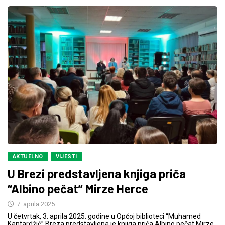
AKTUELNO
VIJESTI
U Brezi predstavljena knjiga priča
“Albino pečat” Mirze Herce
7. aprila 2025.
U četvrtak, 3. aprila 2025. godine u Općoj biblioteci “Muhamed
Kantardžić” Breza predstavljena je knjiga priča Albino pečat Mirze