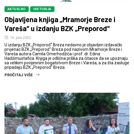
AKTUELNO
HISTORIJA
Objavljena knjiga „Mramorje Breze i
Vareša“ u izdanju BZK „Preporod“
16. jula 2022.
U izdanju BZK „Preporod“ Breza nedavno je objavljen izdavački
prvjenac BZK „Preporod“ Breza pod nazivom Mramorje Breze i
Vareša autora Ćamila Omerhodžića i prof. dr. Edina
Hadžimustafića. Knjiga je odlična prilika za čitaoce da se upoznaju
sa velikim povijesnim bogatstvom Breze i Vareša, a za šta zasluge
pripadaju BZK „Preporod“ Breza.
PROČITAJ VIŠE