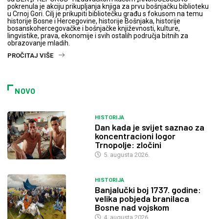
pokrenula je akciju prikupljanja knjiga za prvu bošnjačku biblioteku
u Crnoj Gori. Cilj je prikupiti bibliotečku građu s fokusom na temu
historije Bosne i Hercegovine, historije Bošnjaka, historije
bosanskohercegovačke i bošnjačke književnosti, kulture,
lingvistike, prava, ekonomije i svih ostalih područja bitnih za
obrazovanje mladih.
PROČITAJ VIŠE
NOVO
HISTORIJA
Dan kada je svijet saznao za
koncentracioni logor
Trnopolje: zločini
5. augusta 2026.
HISTORIJA
Banjalučki boj 1737. godine:
velika pobjeda branilaca
Bosne nad vojskom
4. augusta 2026.