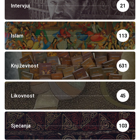
Intervjui
21
Islam
113
Književnost
631
Likovnost
45
Sjećanja
103