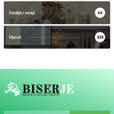
Studije i eseji
64
Vijesti
438