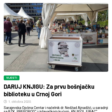
VIJESTI
DARUJ KNJIGU: Za prvu bošnjačku
biblioteku u Crnoj Gori
1. oktobra 2020.
Sarajevska Općina Centar i načelnik dr. Nedžad Ajnadžić, u saradnji
sa BZK „PREPOROD“ i izdavačkom kućom „KNJIGOLJUBAC“