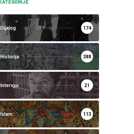
KATEGORIJE
Dijalog
174
Historija
388
Intervjui
21
Islam
113