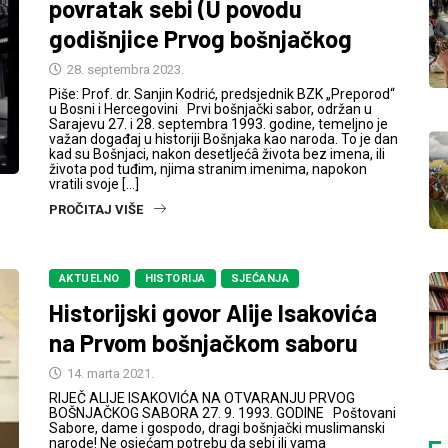
povratak sebi (U povodu
godišnjice Prvog bošnjačkog
28. septembra 2023.
Piše: Prof. dr. Sanjin Kodrić, predsjednik BZK „Preporod“
u Bosni i Hercegovini Prvi bošnjački sabor, održan u
Sarajevu 27. i 28. septembra 1993. godine, temeljno je
važan događaj u historiji Bošnjaka kao naroda. To je dan
kad su Bošnjaci, nakon desetljećâ života bez imena, ili
života pod tuđim, njima stranim imenima, napokon
vratili svoje […]
PROČITAJ VIŠE
AKTUELNO
HISTORIJA
SJEĆANJA
Historijski govor Alije Isakovića
na Prvom bošnjačkom saboru
14. marta 2021.
RIJEČ ALIJE ISAKOVIĆA NA OTVARANJU PRVOG
BOŠNJAČKOG SABORA 27. 9. 1993. GODINE Poštovani
Sabore, dame i gospodo, dragi bošnjački muslimanski
narode! Ne osjećam potrebu da sebi ili vama