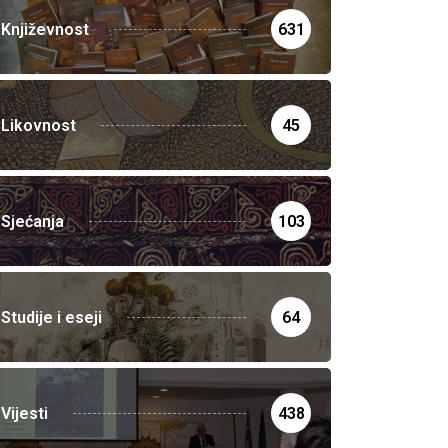
Književnost
631
Likovnost
45
Sjećanja
103
Studije i eseji
64
Vijesti
438