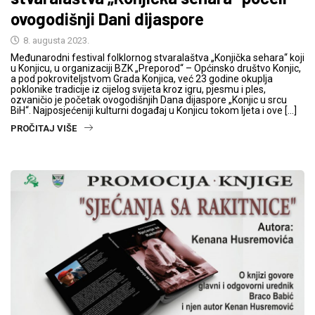
ovogodišnji Dani dijaspore
8. augusta 2023.
Međunarodni festival folklornog stvaralaštva „Konjička sehara“ koji
u Konjicu, u organizaciji BZK „Preporod“ – Općinsko društvo Konjic,
a pod pokroviteljstvom Grada Konjica, već 23 godine okuplja
poklonike tradicije iz cijelog svijeta kroz igru, pjesmu i ples,
ozvaničio je početak ovogodišnjih Dana dijaspore „Konjic u srcu
BiH“. Najposjećeniji kulturni događaj u Konjicu tokom ljeta i ove […]
PROČITAJ VIŠE