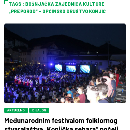
TAGS : BOŠNJAČKA ZAJEDNICA KULTURE
„PREPOROD“ – OPĆINSKO DRUŠTVO KONJIC
AKTUELNO
DIJALOG
Međunarodnim festivalom folklornog
stvaralaštva „Konjička sehara“ počeli