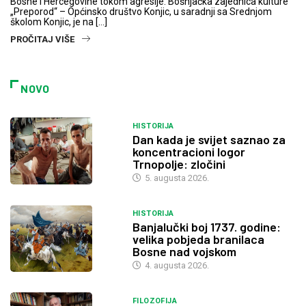
Bosne i Hercegovine tokom agresije. Bošnjačka zajednica kulture
„Preporod“ – Općinsko društvo Konjic, u saradnji sa Srednjom
školom Konjic, je na […]
PROČITAJ VIŠE
NOVO
HISTORIJA
Dan kada je svijet saznao za
koncentracioni logor
Trnopolje: zločini
5. augusta 2026.
HISTORIJA
Banjalučki boj 1737. godine:
velika pobjeda branilaca
Bosne nad vojskom
4. augusta 2026.
FILOZOFIJA