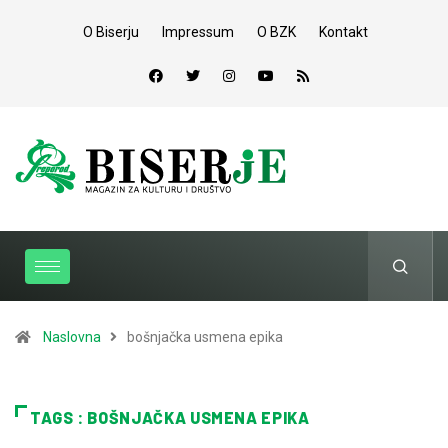
O Biserju
Impressum
O BZK
Kontakt
Naslovna
bošnjačka usmena epika
TAGS : BOŠNJAČKA USMENA EPIKA