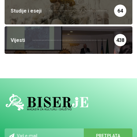
Studije i eseji
64
Vijesti
438