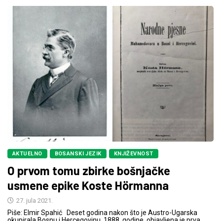
AKTUELNO
BOSANSKI JEZIK
KNJIŽEVNOST
O prvom tomu zbirke bošnjačke
usmene epike Koste Hörmanna
27. jula 2021.
Piše: Elmir Spahić Deset godina nakon što je Austro-Ugarska
okupirala Bosnu i Hercegovinu, 1888. godine, objavljena je prva