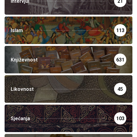
Intervjui
21
Islam
113
Književnost
631
Likovnost
45
Sjećanja
103