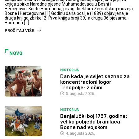
knjiga zbirke Narodne pjesne Muhamedovaca u Bosni i
Hercegovini Koste Hörmanna, prvog direktora Zemaljskog muzeja
Bosne i Hercegovine.[1] Godinu dana poslije (1889) objavljena je
druga knjiga zbirke.[2] Prva knjiga broji 39, a druga 36 pjesama.
Hörmann […]
PROČITAJ VIŠE
NOVO
HISTORIJA
Dan kada je svijet saznao za
koncentracioni logor
Trnopolje: zločini
5. augusta 2026.
HISTORIJA
Banjalučki boj 1737. godine:
velika pobjeda branilaca
Bosne nad vojskom
4. augusta 2026.