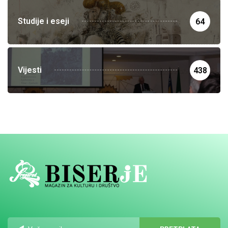
Studije i eseji
64
Vijesti
438