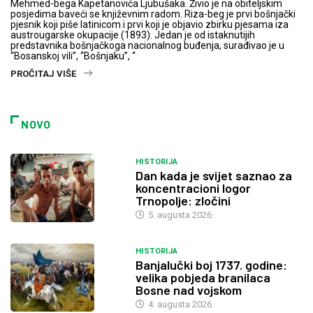
Mehmed-bega Kapetanovića Ljubušaka. Živio je na obiteljskim
posjedima baveći se književnim radom. Riza-beg je prvi bošnjački
pjesnik koji piše latinicom i prvi koji je objavio zbirku pjesama iza
austrougarske okupacije (1893). Jedan je od istaknutijih
predstavnika bošnjačkoga nacionalnog buđenja, surađivao je u
“Bosanskoj vili”, “Bošnjaku”, “
PROČITAJ VIŠE
NOVO
HISTORIJA
Dan kada je svijet saznao za
koncentracioni logor
Trnopolje: zločini
5. augusta 2026.
HISTORIJA
Banjalučki boj 1737. godine:
velika pobjeda branilaca
Bosne nad vojskom
4. augusta 2026.