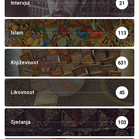
Intervjui
21
Islam
113
Književnost
631
Likovnost
45
Sjećanja
103