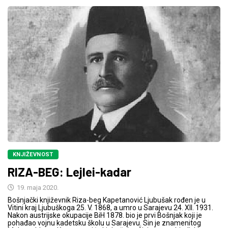
KNJIŽEVNOST
RIZA-BEG: Lejlei-kadar
19. maja 2020.
Bošnjački književnik Riza-beg Kapetanović Ljubušak rođen je u
Vitini kraj Ljubuškoga 25. V. 1868, a umro u Sarajevu 24. XII. 1931.
Nakon austrijske okupacije BiH 1878. bio je prvi Bošnjak koji je
pohađao vojnu kadetsku školu u Sarajevu. Sin je znamenitog