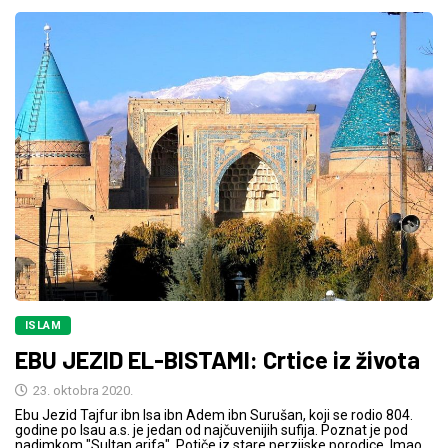
ISLAM
EBU JEZID EL-BISTAMI: Crtice iz života
23. oktobra 2020.
Ebu Jezid Tajfur ibn Isa ibn Adem ibn Surušan, koji se rodio 804.
godine po Isau a.s. je jedan od najčuvenijih sufija. Poznat je pod
nadimkom "Sultan arifa". Potiče iz stare perzijske porodice. Imao