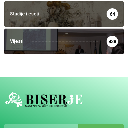
Studije i eseji
64
Vijesti
438