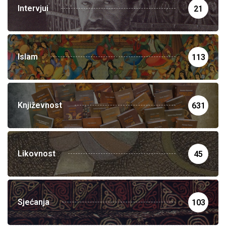
Intervjui
21
Islam
113
Književnost
631
Likovnost
45
Sjećanja
103