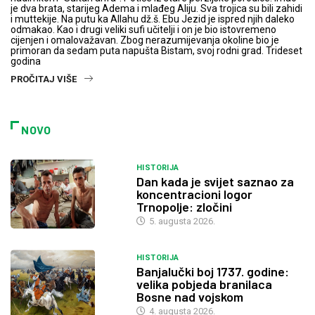
je dva brata, starijeg Adema i mlađeg Aliju. Sva trojica su bili zahidi
i muttekije. Na putu ka Allahu dž.š. Ebu Jezid je ispred njih daleko
odmakao. Kao i drugi veliki sufi učitelji i on je bio istovremeno
cijenjen i omalovažavan. Zbog nerazumijevanja okoline bio je
primoran da sedam puta napušta Bistam, svoj rodni grad. Trideset
godina
PROČITAJ VIŠE
NOVO
HISTORIJA
Dan kada je svijet saznao za
koncentracioni logor
Trnopolje: zločini
5. augusta 2026.
HISTORIJA
Banjalučki boj 1737. godine:
velika pobjeda branilaca
Bosne nad vojskom
4. augusta 2026.