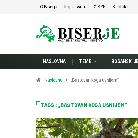
O Biserju
Impressum
O BZK
Kontakt
NASLOVNA
TEME
BOSANSKI J
Naslovna
„Baštovan koga usnijem“
TAGS : „BAŠTOVAN KOGA USNIJEM“