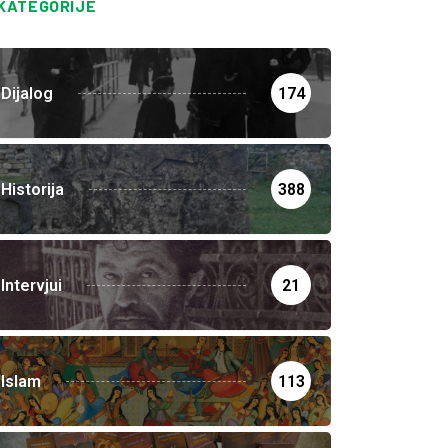
KATEGORIJE
Dijalog
174
Historija
388
Intervjui
21
Islam
113