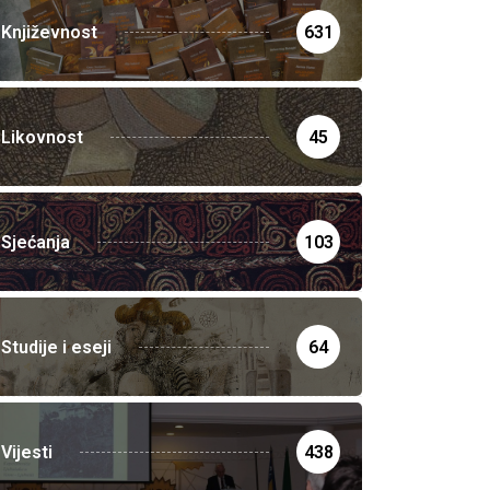
Književnost
631
Likovnost
45
Sjećanja
103
Studije i eseji
64
Vijesti
438