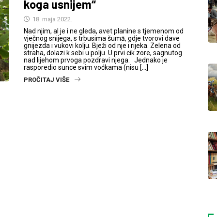
koga usnijem“
18. maja 2022.
Nad njim, al je i ne gleda, avet planine s tjemenom od
vječnog snijega, s trbusima šumā, gdje tvorovi dave
gnijezda i vukovi kolju. Bježi od nje i rijeka. Zelena od
straha, dolazi k sebi u polju. U prvi cik zore, sagnutog
nad lijehom prvoga pozdravi njega. Jednako je
rasporedio sunce svim voćkama (nisu […]
PROČITAJ VIŠE