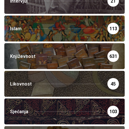
Intervjui
21
Islam
113
Književnost
631
Likovnost
45
Sjećanja
103