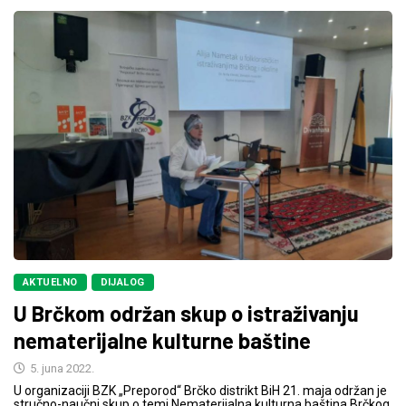
AKTUELNO
DIJALOG
U Brčkom održan skup o istraživanju
nematerijalne kulturne baštine
5. juna 2022.
U organizaciji BZK „Preporod“ Brčko distrikt BiH 21. maja održan je
stručno-naučni skup o temi Nematerijalna kulturna baština Brčkog