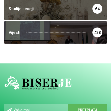
Studije i eseji
64
Vijesti
438