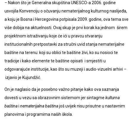
–
Nakon što je Generalna skupština UNESCO-a 2006. godine
usvojila Konvenciju o očuvanju nematerijalnog kulturnog naslijeđa,
a koju je Bosna i Hercegovina potpisala 2009. godine, ova tema sve
više dobija na aktuelnosti. Ovaj skup je prvi korak ka jednom širem
projektnom istraživanju koje će ići u pravcu stvaranju
institucionalnih pretpostavki za stručni uvid stanja nematerijalne
baštine na terenu: koji su oblici te baštine živi, ko su nosioci te
tradicije i kako elemente te baštine opisati i smjestiti u
odgovarajuće institucije, kao što su muzeji i audio-vizuelni arhivi
–
izjavio je Kujundžić.
On je naglasio da je posebno važno pitanje kako ova saznanja
dovesti u vezu sa obrazovnim sistemom jer sintagme
kulturna
baština
i
nematerijalna baština
još uvijek nisu prisutne u nastavnim
planovima i programima naših škola.