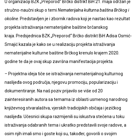
U organizaciji BZK „Preporod“ Brčko distrikt BiH 21. maja održan je
stručno-naučni skup o temi
Nematerijalna kulturna baština Brčkog i
okoline
. Predstavljen je i zbornik radova koji je nastao kao rezultat
projekta istraživanja nematerijalne baštine brčanskog
kraja. Predsjednica BZK „Preporod“ Brčko distrikt BiH Adisa Osmić-
Smajić kazala je kako se u realizaciju projekta istraživanja
nematerijalne kulturne baštine Brčkog krenulo krajem 2020.
godine te da je ovaj skup završna manifestacija projekta.
–
Projektna ideja tiče se istraživanja nematerijalnog kulturnog
naslijeđa ovog područja, njegovu promociju, popularizaciju i
dokumentiranje. Na naš poziv prijavilo se više od 20
zainteresiranih autora sa temama iz oblasti usmenog narodnog
književnog stvaralaštva, vjerskih tradicijskih običaja i jezičkog
naslijeđa. Učesnici skupa razmijenili su iskustva stečena u toku
istraživanja odabranih tema i ukratko predstavili svoje radove, a
osim njih imali smo i goste koji su, također, govorili o svojim