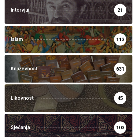
Intervjui
21
Islam
113
Književnost
631
Likovnost
45
Sjećanja
103