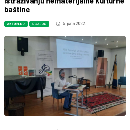
istraživanju nematerijalne kulturne
baštine
5. juna 2022.
AKTUELNO
DIJALOG