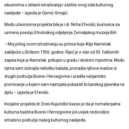
iskustvima u oblasti istraživanja i zaštite ovog vida kulturnog
naslijeđa
–
izjavila je Osmić-Smajić.
Među učesnicima projekta bila je i dr. Nirha Efendić, kustosica za
usmenu poeziju Etnološkog odjeljenja Zemaljskog muzeja BiH.
–
Moj prilog ovom istraživanju su prinosi koje Alije Nametak
zabilježio u Brčkom 1956. godine. Riječ je o više od 50 folklornih
zapisa koje je Nametak prikupio u gradu i okolnim mjestima. Među
njima sam izdvojila nekoliko balada, pronašla njihove inačice iz
drugih područja Bosne i Hercegovine i uradila varijantsko
promicanje u kojem sam nastojala pokazati brčanskog pjesnika na
djelu
–
izjavila je Efendić.
Inicijator projekta dr. Enes Kujundžić kazao je da je nematerijalna
kulturna baština Bosne i Hercegovine još uvijek nedovoljno
istraženo područje našeg kulturnog naslijeđa.