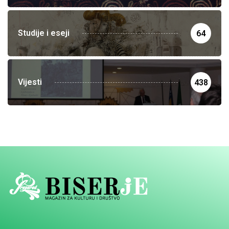
Studije i eseji
64
Vijesti
438