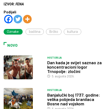
IZVOR:
FENA
Podijeli
Oznake:
baština
Brčko
kultura
NOVO
HISTORIJA
Dan kada je svijet saznao za
koncentracioni logor
Trnopolje: zločini
5. augusta 2026.
HISTORIJA
Banjalučki boj 1737. godine:
velika pobjeda branilaca
Bosne nad vojskom
4. augusta 2026.