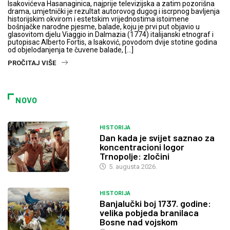
Isakovićeva Hasanaginica, najprije televizijska a zatim pozorišna
drama, umjetnički je rezultat autorovog dugog i iscrpnog bavljenja
historijskim okvirom i estetskim vrijednostima istoimene
bošnjačke narodne pjesme, balade, koju je prvi put objavio u
glasovitom djelu Viaggio in Dalmazia (1774) italijanski etnograf i
putopisac Alberto Fortis, a Isaković, povodom dvije stotine godina
od objelodanjenja te čuvene balade, […]
PROČITAJ VIŠE
NOVO
HISTORIJA
Dan kada je svijet saznao za
koncentracioni logor
Trnopolje: zločini
5. augusta 2026.
HISTORIJA
Banjalučki boj 1737. godine:
velika pobjeda branilaca
Bosne nad vojskom