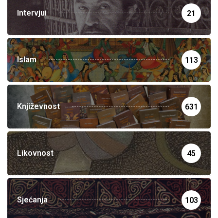
Intervjui
21
Islam
113
Književnost
631
Likovnost
45
Sjećanja
103