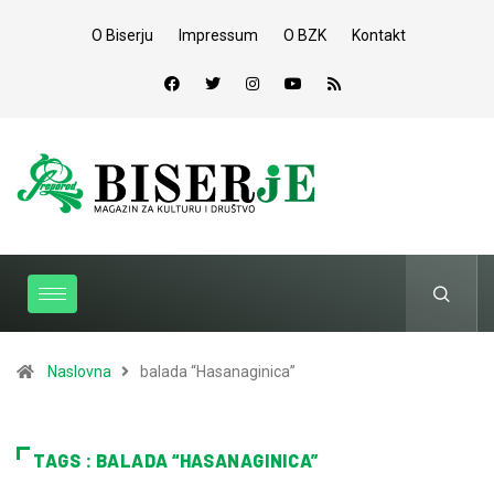
O Biserju
Impressum
O BZK
Kontakt
Naslovna
balada “Hasanaginica”
TAGS : BALADA “HASANAGINICA”