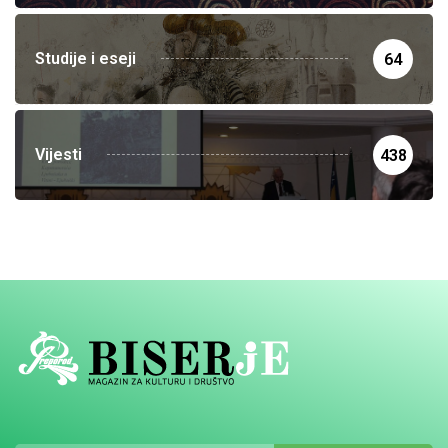
Studije i eseji
64
Vijesti
438