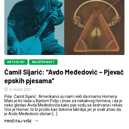
AKTUELNO
KNJIŽEVNOST
Ćamil Sijarić: “Avdo Međedović – Pjevač
epskih pjesama”
6. marta 2021.
Piše: Ćamil Sijarić Amerikanci su nam rekli da imamo Homera.
Malo je ko tada u Bijelom Polju i znao za nekakvog Homera, i da je
neko gledao Avda Međedovića kako pije vodu sa šedrvana i rekao:
Ovo je Homer, to bi prošlo kao dokona lakrdija, jer je svak znao da
je Avdo Međedović običan […]
PROČITAJ VIŠE