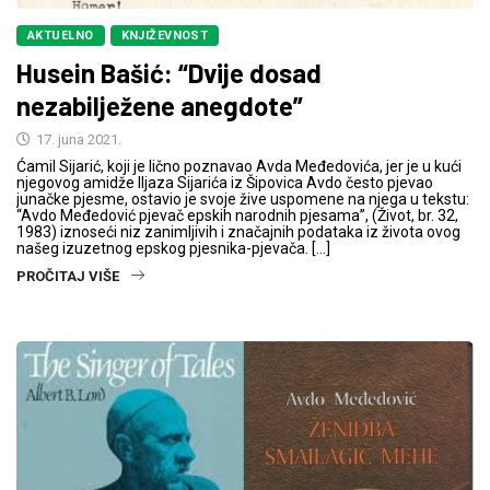
AKTUELNO
KNJIŽEVNOST
Husein Bašić: “Dvije dosad
nezabilježene anegdote”
17. juna 2021.
Ćamil Sijarić, koji je lično poznavao Avda Međedovića, jer je u kući
njegovog amidže Iljaza Sijarića iz Šipovica Avdo često pjevao
junačke pjesme, ostavio je svoje žive uspomene na njega u tekstu:
“Avdo Međedović pjevač epskih narodnih pjesama”, (Život, br. 32,
1983) iznoseći niz zanimljivih i značajnih podataka iz života ovog
našeg izuzetnog epskog pjesnika-pjevača. […]
PROČITAJ VIŠE