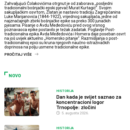
Zahvaljujući Čolakovićima otrgnut je od zaborava ,,posljedni
tradicionalni bošnjački epski pjevač Murat Kurtagić”. Svojim
sakupljačkim osvrtom, Zlatan je nastavio tradiciju Zagrepčanina
Luke Marijanovića (1844-1922), vrijednog sakupljača, jedne od
najznačajnijih zbirki bošnjačke epike sa preko 300 junačkih
pjesama. Pisanje o Avdu Međedoviću pred ovog vrsnog
poznavaoca epike postavilo je težak zadatak. Poglavlje Post-
tradicionalna epika Avda Međedovića i Homera daje poseban osvrt
na još uvijek aktuelno ,,Homersko pitanje”. Razmišljanja o post-
tradicionalnoj epici su kruna njegovih naučno-istraživačkih
doprinosa na polju usmene tradicionalne epike.
PROČITAJ VIŠE
NOVO
HISTORIJA
Dan kada je svijet saznao za
koncentracioni logor
Trnopolje: zločini
5. augusta 2026.
HISTORIJA