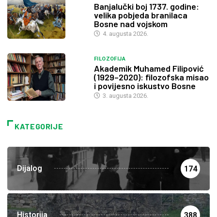
Banjalučki boj 1737. godine:
velika pobjeda branilaca
Bosne nad vojskom
4. augusta 2026.
FILOZOFIJA
Akademik Muhamed Filipović
(1929–2020): filozofska misao
i povijesno iskustvo Bosne
3. augusta 2026.
KATEGORIJE
Dijalog
174
Historija
388