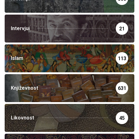
Intervjui
21
Islam
113
Književnost
631
Likovnost
45