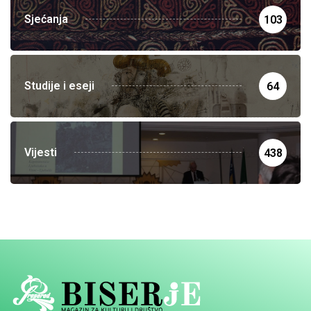
Sjećanja
103
Studije i eseji
64
Vijesti
438