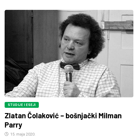
STUDIJE I ESEJI
Zlatan Čolaković – bošnjački Milman
Parry
15. maja 2020.