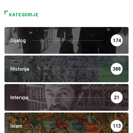
KATEGORIJE
Dijalog
174
Historija
388
Intervjui
21
Islam
113