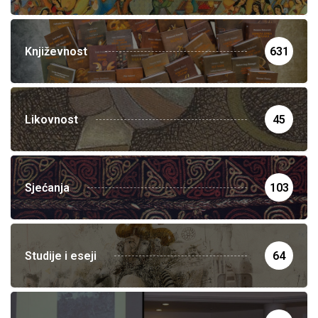
Književnost
631
Likovnost
45
Sjećanja
103
Studije i eseji
64