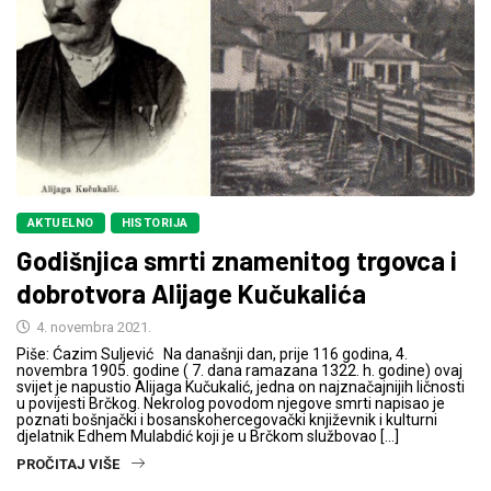
AKTUELNO
HISTORIJA
Godišnjica smrti znamenitog trgovca i
dobrotvora Alijage Kučukalića
4. novembra 2021.
Piše: Ćazim Suljević Na današnji dan, prije 116 godina, 4.
novembra 1905. godine ( 7. dana ramazana 1322. h. godine) ovaj
svijet je napustio Alijaga Kučukalić, jedna on najznačajnijih ličnosti
u povijesti Brčkog. Nekrolog povodom njegove smrti napisao je
poznati bošnjački i bosanskohercegovački književnik i kulturni
djelatnik Edhem Mulabdić koji je u Brčkom službovao […]
PROČITAJ VIŠE