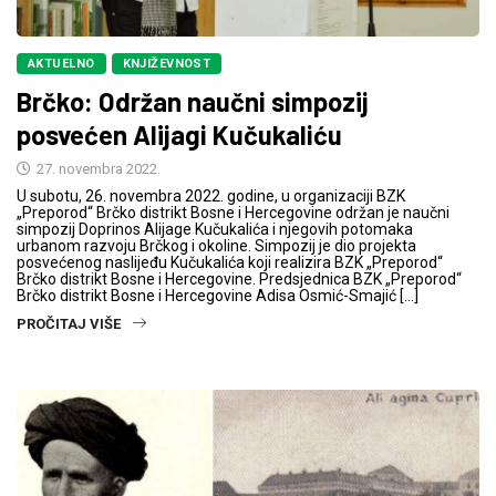
AKTUELNO
KNJIŽEVNOST
Brčko: Održan naučni simpozij
posvećen Alijagi Kučukaliću
27. novembra 2022.
U subotu, 26. novembra 2022. godine, u organizaciji BZK
„Preporod“ Brčko distrikt Bosne i Hercegovine održan je naučni
simpozij Doprinos Alijage Kučukalića i njegovih potomaka
urbanom razvoju Brčkog i okoline. Simpozij je dio projekta
posvećenog naslijeđu Kučukalića koji realizira BZK „Preporod“
Brčko distrikt Bosne i Hercegovine. Predsjednica BZK „Preporod“
Brčko distrikt Bosne i Hercegovine Adisa Osmić-Smajić […]
PROČITAJ VIŠE