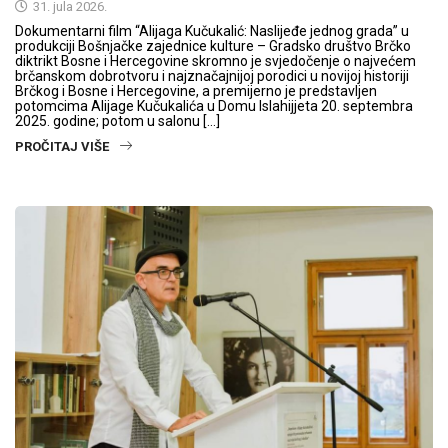
31. jula 2026.
Dokumentarni film “Alijaga Kučukalić: Naslijeđe jednog grada” u
produkciji Bošnjačke zajednice kulture – Gradsko društvo Brčko
diktrikt Bosne i Hercegovine skromno je svjedočenje o najvećem
brčanskom dobrotvoru i najznačajnijoj porodici u novijoj historiji
Brčkog i Bosne i Hercegovine, a premijerno je predstavljen
potomcima Alijage Kučukalića u Domu Islahijjeta 20. septembra
2025. godine; potom u salonu […]
PROČITAJ VIŠE