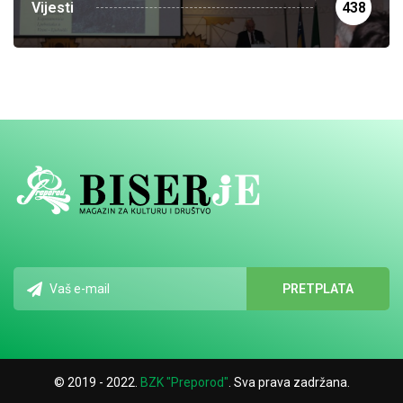
Vijesti
438
© 2019 - 2022.
BZK "Preporod"
. Sva prava zadržana.