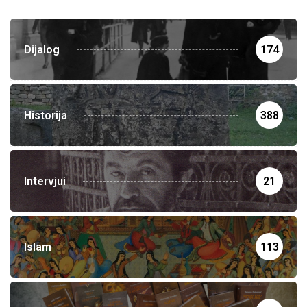
Dijalog
174
Historija
388
Intervjui
21
Islam
113