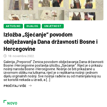
AKTUELNO
DIJALOG
UMJETNOST
Izložba „Sjećanje“ povodom
obilježavanja Dana državnosti Bosne i
Hercegovine
18. novembra 2022.
Galerija „Preporod“ Zenica povodom obilježavanja Dana državnosti
Bosne i Hercegovine postavlja izložbu „Sjećanje“. Riječ je o prikazu
nošnji naroda Bosne i Hercegovine. Nošnje će biti prikazane u
izvornom obliku na lutkama; riječ je o replikama nošnji i jednom
dijelu orginalnih nošnji. Sve nošnje rađene su od materijala koji su
se koristili nekada u izradi, a […]
PROČITAJ VIŠE
NOVO