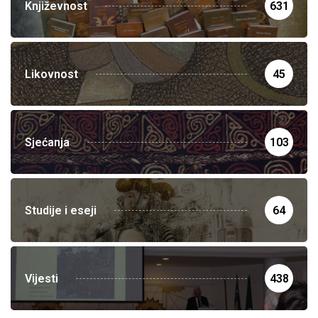
Književnost
631
Likovnost
45
Sjećanja
103
Studije i eseji
64
Vijesti
438