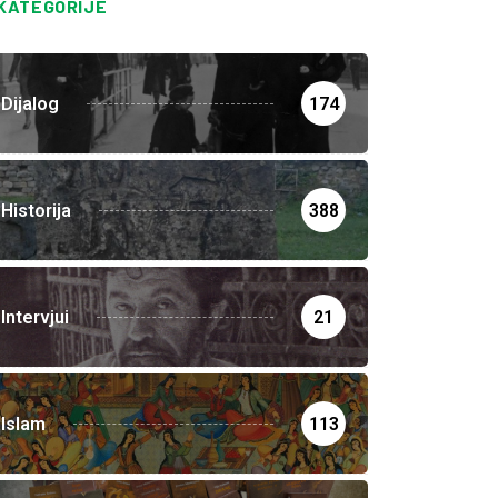
KATEGORIJE
Dijalog
174
Historija
388
Intervjui
21
Islam
113