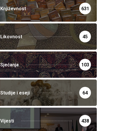
Književnost
631
Likovnost
45
Sjećanja
103
Studije i eseji
64
Vijesti
438