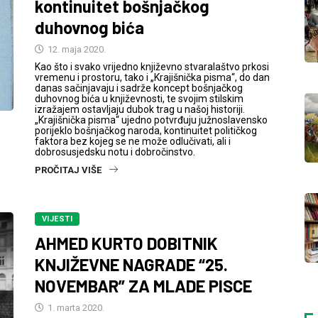
kontinuitet bošnjačkog
duhovnog bića
12. maja 2020.
Kao što i svako vrijedno književno stvaralaštvo prkosi
vremenu i prostoru, tako i „Krajišnička pisma“, do dan
danas sačinjavaju i sadrže koncept bošnjačkog
duhovnog bića u književnosti, te svojim stilskim
izražajem ostavljaju dubok trag u našoj historiji.
„Krajišnička pisma“ ujedno potvrđuju južnoslavensko
porijeklo bošnjačkog naroda, kontinuitet političkog
faktora bez kojeg se ne može odlučivati, ali i
dobrosusjedsku notu i dobročinstvo.
PROČITAJ VIŠE
VIJESTI
AHMED KURTO DOBITNIK
KNJIŽEVNE NAGRADE “25.
NOVEMBAR” ZA MLADE PISCE
1. marta 2020.