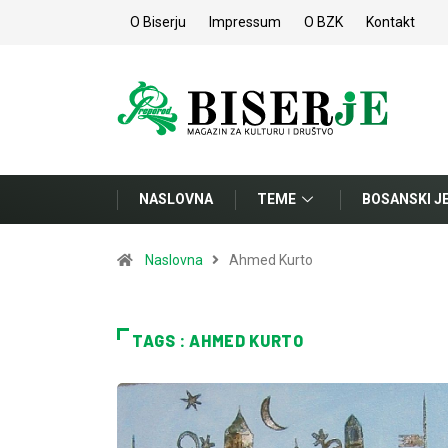
O Biserju
Impressum
O BZK
Kontakt
NASLOVNA
TEME
BOSANSKI J
Naslovna
Ahmed Kurto
TAGS : AHMED KURTO