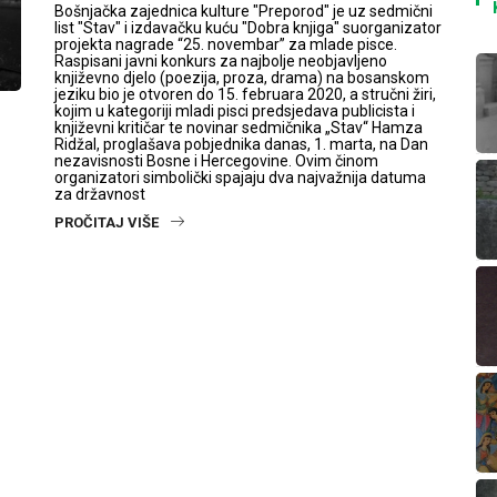
Bošnjačka zajednica kulture "Preporod" je uz sedmični
list "Stav" i izdavačku kuću "Dobra knjiga" suorganizator
projekta nagrade “25. novembar” za mlade pisce.
Raspisani javni konkurs za najbolje neobjavljeno
književno djelo (poezija, proza, drama) na bosanskom
jeziku bio je otvoren do 15. februara 2020, a stručni žiri,
kojim u kategoriji mladi pisci predsjedava publicista i
književni kritičar te novinar sedmičnika „Stav“ Hamza
Ridžal, proglašava pobjednika danas, 1. marta, na Dan
nezavisnosti Bosne i Hercegovine. Ovim činom
organizatori simbolički spajaju dva najvažnija datuma
za državnost
PROČITAJ VIŠE