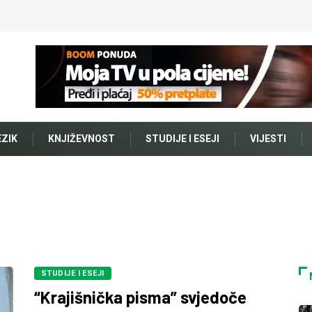
EZIK
KNJIŽEVNOST
STUDIJE I ESEJI
VIJESTI
STUDIJE I ESEJI
“Krajišnička pisma” svjedoče