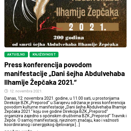
AKTUELNO
KNJIŽEVNOST
Press konferencija povodom
manifestacije „Dani šejha Abdulvehaba
Ilhamije Žepčaka 2021.“
12. novembra 2021.
Danas, 12. novembra 2021. godine, u 11.00 sati, u prostorijama
Direkcije BZK „Preporod“ u Sarajevu održana je press konferencija
povodom kulturne manifestacije „Dani šejha Abdulvehaba Ilhamije
Žepčaka 2021.“ koju ove godine Direkcija BZK „Preporod“
organizira zajedno s općinskim društvima BZK „Preporod“ Travnik i
Žepče. O samoj manifestaciji, njezinom značaju, kao i važnosti
koordiniranog i sinergijskog djelovanja […]