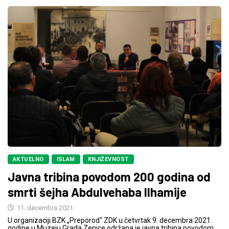
AKTUELNO
ISLAM
KNJIŽEVNOST
Javna tribina povodom 200 godina od
smrti šejha Abdulvehaba Ilhamije
11. decembra 2021.
U organizaciji BZK „Preporod“ ZDK u četvrtak 9. decembra 2021.
godine u Muzeju Grada Zenice održana je javna tribina povodom