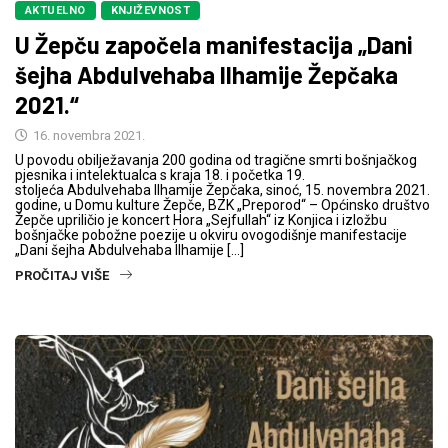
AKTUELNO
KNJIŽEVNOST
U Žepču započela manifestacija „Dani
šejha Abdulvehaba Ilhamije Žepčaka
2021.“
16. novembra 2021.
U povodu obilježavanja 200 godina od tragične smrti bošnjačkog
pjesnika i intelektualca s kraja 18. i početka 19.
stoljeća Abdulvehaba Ilhamije Žepčaka, sinoć, 15. novembra 2021.
godine, u Domu kulture Žepče, BZK „Preporod“ – Općinsko društvo
Žepče upriličio je koncert Hora „Sejfullah“ iz Konjica i izložbu
bošnjačke pobožne poezije u okviru ovogodišnje manifestacije
„Dani šejha Abdulvehaba Ilhamije […]
PROČITAJ VIŠE