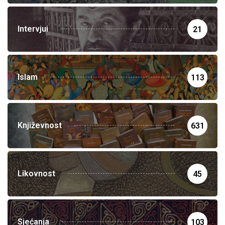
Intervjui
21
Islam
113
Književnost
631
Likovnost
45
Sjećanja
103