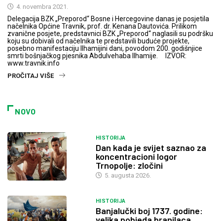
4. novembra 2021.
Delegacija BZK „Preporod“ Bosne i Hercegovine danas je posjetila
načelnika Općine Travnik, prof. dr. Kenana Dautovića. Prilikom
zvanične posjete, predstavnici BZK „Preporod“ naglasili su podršku
koju su dobivali od načelnika te predstavili buduće projekte,
posebno manifestaciju Ilhamijini dani, povodom 200. godišnjice
smrti bošnjačkog pjesnika Abdulvehaba Ilhamije. IZVOR:
www.travnik.info
PROČITAJ VIŠE
NOVO
HISTORIJA
Dan kada je svijet saznao za
koncentracioni logor
Trnopolje: zločini
5. augusta 2026.
HISTORIJA
Banjalučki boj 1737. godine:
velika pobjeda branilaca