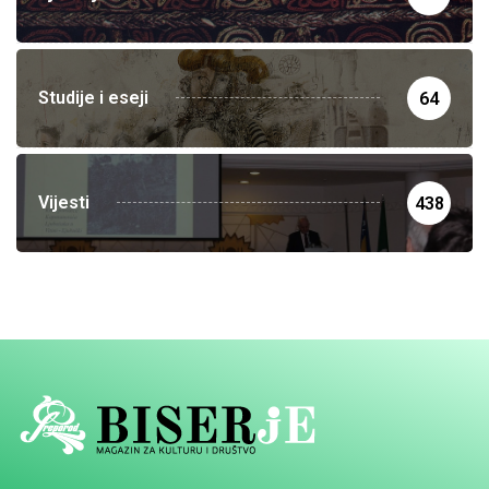
Studije i eseji
64
Vijesti
438