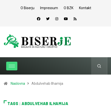
O Biserju
Impressum
O BZK
Kontakt
Naslovna
Abdulvehab Ilhamija
TAGS : ABDULVEHAB ILHAMIJA