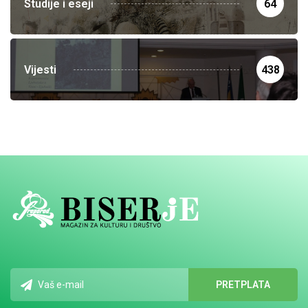
Studije i eseji
64
Vijesti
438