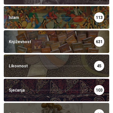
Islam
113
Književnost
631
Likovnost
45
Sjećanja
103