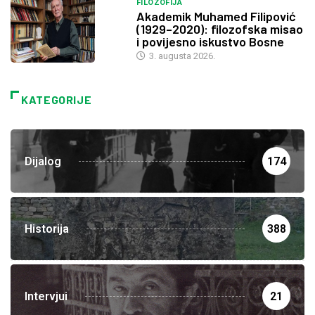
FILOZOFIJA
Akademik Muhamed Filipović
(1929–2020): filozofska misao
i povijesno iskustvo Bosne
3. augusta 2026.
KATEGORIJE
Dijalog
174
Historija
388
Intervjui
21