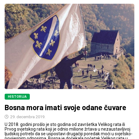
HISTORIJA
Bosna mora imati svoje odane čuvare
29. decembra 2019.
U 2018. godini prošlo je sto godina od završetka Velikog rata ili
Prvog svjetskog rata koji je odnio milione žrtava u nezaustavljivoj
ljudskoj potrebi da se uspostavi drugačiji poredak moći u svjetsko-
povijesnim odnosima. Bosna je dočekala početak Velikog rata u