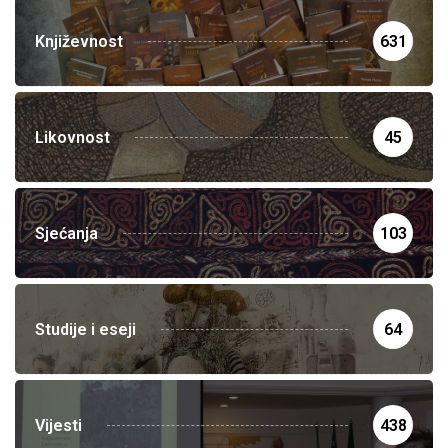
Književnost
631
Likovnost
45
Sjećanja
103
Studije i eseji
64
Vijesti
438