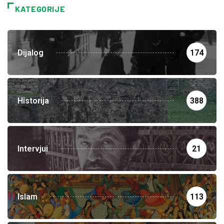
KATEGORIJE
Dijalog
174
Historija
388
Intervjui
21
Islam
113