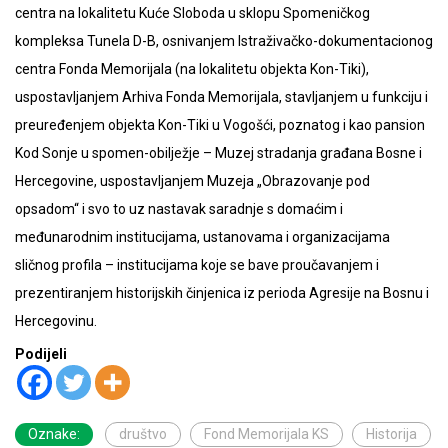
centra na lokalitetu Kuće Sloboda u sklopu Spomeničkog
kompleksa Tunela D-B, osnivanjem Istraživačko-dokumentacionog
centra Fonda Memorijala (na lokalitetu objekta Kon-Tiki),
uspostavljanjem Arhiva Fonda Memorijala, stavljanjem u funkciju i
preuređenjem objekta Kon-Tiki u Vogošći, poznatog i kao pansion
Kod Sonje u spomen-obilježje – Muzej stradanja građana Bosne i
Hercegovine, uspostavljanjem Muzeja „Obrazovanje pod
opsadom“ i svo to uz nastavak saradnje s domaćim i
međunarodnim institucijama, ustanovama i organizacijama
sličnog profila – institucijama koje se bave proučavanjem i
prezentiranjem historijskih činjenica iz perioda Agresije na Bosnu i
Hercegovinu.
Podijeli
Oznake:
društvo
Fond Memorijala KS
Historija