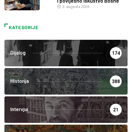
i povijesno iskustvo Bosne
3. augusta 2026.
KATEGORIJE
Dijalog
174
Historija
388
Intervjui
21