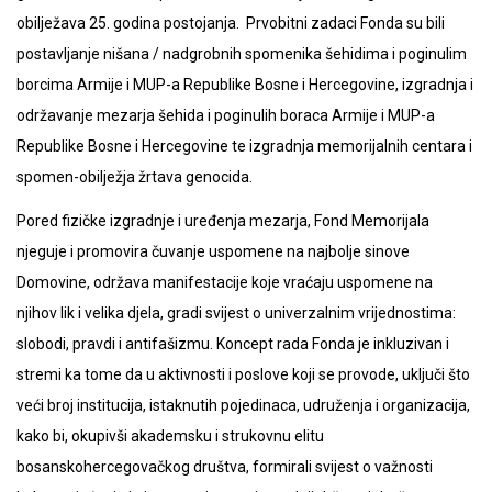
obilježava 25. godina postojanja. Prvobitni zadaci Fonda su bili
postavljanje nišana / nadgrobnih spomenika šehidima i poginulim
borcima Armije i MUP-a Republike Bosne i Hercegovine, izgradnja i
održavanje mezarja šehida i poginulih boraca Armije i MUP-a
Republike Bosne i Hercegovine te izgradnja memorijalnih centara i
spomen-obilježja žrtava genocida.
Pored fizičke izgradnje i uređenja mezarja, Fond Memorijala
njeguje i promovira čuvanje uspomene na najbolje sinove
Domovine, održava manifestacije koje vraćaju uspomene na
njihov lik i velika djela, gradi svijest o univerzalnim vrijednostima:
slobodi, pravdi i antifašizmu.
Koncept rada Fonda je inkluzivan i
stremi ka tome da u aktivnosti i poslove koji se provode, uključi što
veći broj institucija, istaknutih pojedinaca, udruženja i organizacija,
kako bi, okupivši akademsku i strukovnu elitu
bosanskohercegovačkog društva, formirali svijest o važnosti