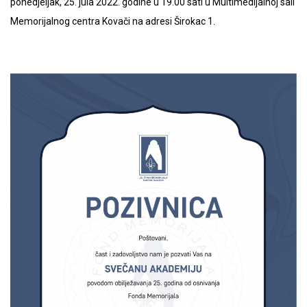
ponedjeljak, 25. jula 2022. godine u 19.00 sati u Multimedijalnoj sali
Memorijalnog centra Kovači na adresi Širokac 1.