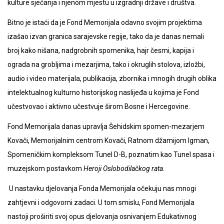
kulture sjećanja i njenom mjestu u izgradnji države i društva.
Bitno je istaći da je Fond Memorijala odavno svojim projektima
izašao izvan granica sarajevske regije, tako da je danas nemali
broj kako nišana, nadgrobnih spomenika, hajr česmi, kapija i
ograda na grobljima i mezarjima, tako i okruglih stolova, izložbi,
audio i video materijala, publikacija, zbornika i mnogih drugih oblika
intelektualnog kulturno historijskog naslijeđa u kojima je Fond
učestvovao i aktivno učestvuje širom Bosne i Hercegovine.
Fond Memorijala danas upravlja Šehidskim spomen-mezarjem
Kovači, Memorijalnim centrom Kovači, Ratnom džamijom Igman,
Spomeničkim kompleksom Tunel D-B, poznatim kao Tunel spasa i
muzejskom postavkom
Heroji Oslobodilačkog rata
.
U nastavku djelovanja Fonda Memorijala očekuju nas mnogi
zahtjevni i odgovorni zadaci. U tom smislu, Fond Memorijala
nastoji proširiti svoj opus djelovanja osnivanjem Edukativnog