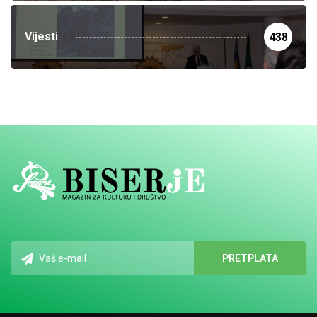
Vijesti
438