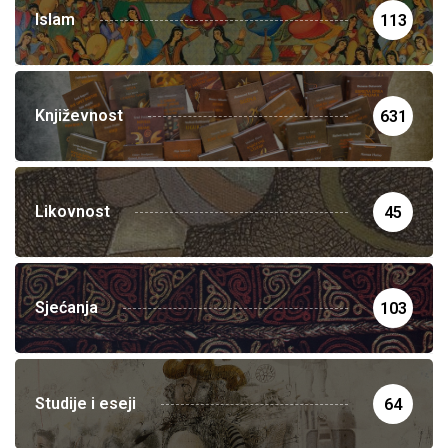
Islam
113
Književnost
631
Likovnost
45
Sjećanja
103
Studije i eseji
64