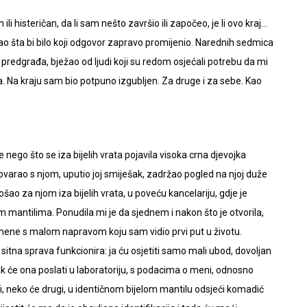
ili histeričan, da li sam nešto završio ili započeo, je li ovo kraj…
ao šta bi bilo koji odgovor zapravo promijenio. Narednih sedmica
h predgrađa, bježao od ljudi koji su redom osjećali potrebu da mi
. Na kraju sam bio potpuno izgubljen. Za druge i za sebe. Kao
ego što se iza bijelih vrata pojavila visoka crna djevojka
ovarao s njom, uputio joj smiješak, zadržao pogled na njoj duže
ošao za njom iza bijelih vrata, u poveću kancelariju, gdje je
im mantilima. Ponudila mi je da sjednem i nakon što je otvorila,
o mene s malom napravom koju sam vidio prvi put u životu.
 sitna sprava funkcionira: ja ću osjetiti samo mali ubod, dovoljan
orak će ona poslati u laboratoriju, s podacima o meni, odnosno
i, neko će drugi, u identičnom bijelom mantilu odsjeći komadić