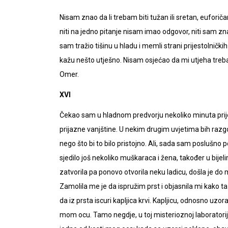
Nisam znao da li trebam biti tužan ili sretan, euforičan 
niti na jedno pitanje nisam imao odgovor, niti sam zn
sam tražio tišinu u hladu i memli strani prijestolnički
kažu nešto utješno. Nisam osjećao da mi utjeha treba
Omer.
XVI
Čekao sam u hladnom predvorju nekoliko minuta prije n
prijazne vanjštine. U nekim drugim uvjetima bih razg
nego što bi to bilo pristojno. Ali, sada sam poslušno p
sjedilo još nekoliko muškaraca i žena, također u bijel
zatvorila pa ponovo otvorila neku ladicu, došla je d
Zamolila me je da ispružim prst i objasnila mi kako ta
da iz prsta iscuri kapljica krvi. Kapljicu, odnosno uz
mom ocu. Tamo negdje, u toj misterioznoj laboratorij