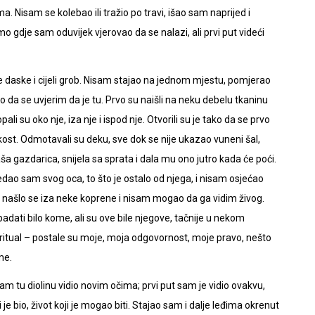
 Nisam se kolebao ili tražio po travi, išao sam naprijed i
 gdje sam oduvijek vjerovao da se nalazi, ali prvi put videći
sle daske i cijeli grob. Nisam stajao na jednom mjestu, pomjerao
o da se uvjerim da je tu. Prvo su naišli na neku debelu tkaninu
li su oko nje, iza nje i ispod nje. Otvorili su je tako da se prvo
a kost. Odmotavali su deku, sve dok se nije ukazao vuneni šal,
aša gazdarica, snijela sa sprata i dala mu ono jutro kada će poći.
ledao sam svog oca, to što je ostalo od njega, i nisam osjećao
lo, našlo se iza neke koprene i nisam mogao da ga vidim živog.
dati bilo kome, ali su ove bile njegove, tačnije u nekom
 ritual – postale su moje, moja odgovornost, moje pravo, nešto
me.
m tu diolinu vidio novim očima; prvi put sam je vidio ovakvu,
 je bio, život koji je mogao biti. Stajao sam i dalje leđima okrenut