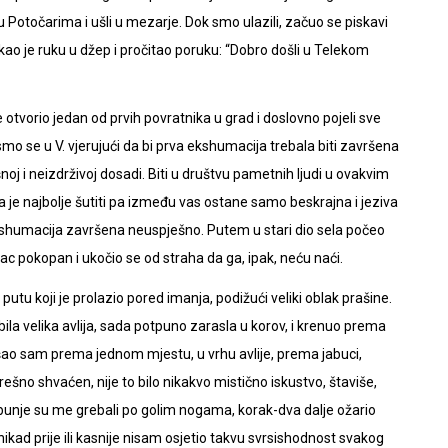
u Potočarima i ušli u mezarje. Dok smo ulazili, začuo se piskavi
kao je ruku u džep i pročitao poruku: “Dobro došli u Telekom
je otvorio jedan od prvih povratnika u grad i doslovno pojeli sve
 smo se u V. vjerujući da bi prva ekshumacija trebala biti završena
j i neizdrživoj dosadi. Biti u društvu pametnih ljudi u ovakvim
 je najbolje šutiti pa između vas ostane samo beskrajna i jeziva
a ekshumacija završena neuspješno. Putem u stari dio sela počeo
c pokopan i ukočio se od straha da ga, ipak, neću naći.
u koji je prolazio pored imanja, podižući veliki oblak prašine.
bila velika avlija, sada potpuno zarasla u korov, i krenuo prema
šao sam prema jednom mjestu, u vrhu avlije, prema jabuci,
šno shvaćen, nije to bilo nikakvo mistično iskustvo, štaviše,
 žbunje su me grebali po golim nogama, korak-dva dalje ožario
ikad prije ili kasnije nisam osjetio takvu svrsishodnost svakog