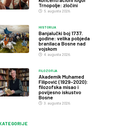
koncentracioni logor
Trnopolje: zločini
5. augusta 2026.
HISTORIJA
Banjalučki boj 1737.
godine: velika pobjeda
branilaca Bosne nad
vojskom
4. augusta 2026.
FILOZOFIJA
Akademik Muhamed
Filipović (1929–2020):
filozofska misao i
povijesno iskustvo
Bosne
3. augusta 2026.
KATEGORIJE