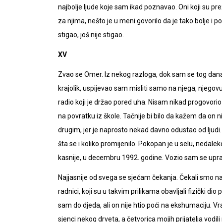
najbolje ljude koje sam ikad poznavao. Oni koji su preži
za njima, nešto je u meni govorilo da je tako bolje i 
stigao, još nije stigao.
XV
Zvao se Omer. Iz nekog razloga, dok sam se tog dana 
krajolik, uspijevao sam misliti samo na njega, njegovu 
radio koji je držao pored uha. Nisam nikad progovorio n
na povratku iz škole. Tačnije bi bilo da kažem da on 
drugim, jer je naprosto nekad davno odustao od ljudi. 
šta se i koliko promijenilo. Pokopan je u selu, nedal
kasnije, u decembru 1992. godine. Vozio sam se upr
Najjasnije od svega se sjećam čekanja. Čekali smo na
radnici, koji su u takvim prilikama obavljali fizički di
sam do djeda, ali on nije htio poći na ekshumaciju. Vr
sjenci nekog drveta, a četvorica mojih prijatelja vo