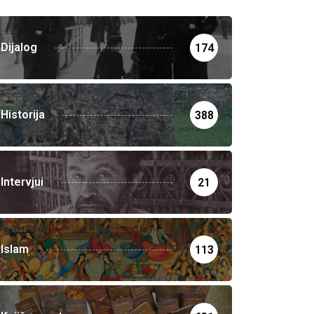
Dijalog
174
Historija
388
Intervjui
21
Islam
113