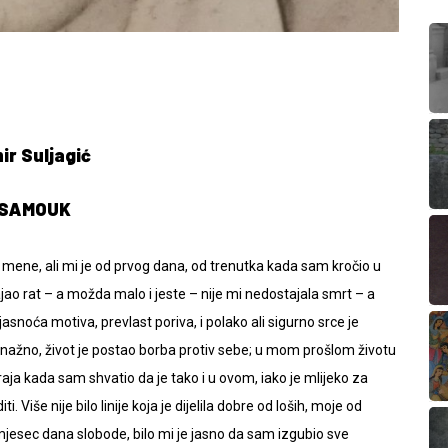
ir Suljagić
SAMOUK
d mene, ali mi je od prvog dana, od trenutka kada sam kročio u
ao rat – a možda malo i jeste – nije mi nedostajala smrt – a
snoća motiva, prevlast poriva, i polako ali sigurno srce je
o snažno, život je postao borba protiv sebe; u mom prošlom životu
raja kada sam shvatio da je tako i u ovom, iako je mlijeko za
. Više nije bilo linije koja je dijelila dobre od loših, moje od
mjesec dana slobode, bilo mi je jasno da sam izgubio sve