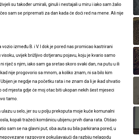
vjeli su također umirali, ginuli i nestajali u miru i iako sam žalio
počeo sam se pripremati za dan kada će doći red na mene. Ali nije
vozio između B. i V. I dok je pored nas promicao kastrirani
visoku, uvijek brižljivo dotjeranu pojavu, koju je kvario samo
i riječ s njim, iako sam ga sretao skoro svaki dan, na putu u ili
nikad nije progovorio sa mnom, a koliko znam, ni sa bilo kim
Ubijen je negdje na početku rata i ne znam da li je ikad shvatio
eko od mjesta gdje će moj otac biti ukopan nekih šest mjeseci
avo tamo.
 ulazu u selo, jer su u polju prekoputa moje kuće komunalni
o posla, kopali tražeći komšinicu ubijenu prvih dana rata. Otišao
atio sam se na glavni put; oba auta su bila parkirana pored, u
dili nepovezane razgovore pokušavajući da razbiju nelagodu