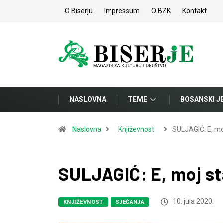
O Biserju
Impressum
O BZK
Kontakt
NASLOVNA
TEME
BOSANSKI J
Naslovna
Književnost
SULJAGIĆ: E, m
SULJAGIĆ: E, moj s
10. jula 2020.
KNJIŽEVNOST
SJEĆANJA