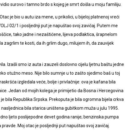
a vidio surovo i tamno brdo s kojeg je smrt došla u moju familiju.
tac je bio u autu iza mene, u prikolici, u bijeloj platnenoj vreći
OLJ 02/1 i posljednji put je napuštao svoj zavičaj. Putem me
oščice, tako jadne i nezaštićene, lijeva podlaktica, šrapnelom
 zagrlim te kosti, da ih grlim dugo, milujem ih, da zauvijek
 Izašli smo iz auta i zauzeli doslovno cijelu ljetnu baštu jedne
 neko otužno meso. Nije bilo sumnje u to zašto sjedimo baš u toj
skršća izgledala veće, bolje i privlačnije: ova je kafana bila
olnice. Jedan od mojih kolega je primijetio da Bosna i Hercegovina
je bila Republika Srpska. Prekoputa je bila ogromna bijela crkva
 nasljednica bila starica uništena gubitkom muža u julu 1995.
i jedno ljeto poslijepodne devet godina ranije; benzinska pumpa
 pravde. Moj otac je posljednji put napuštao svoj zavičaj.