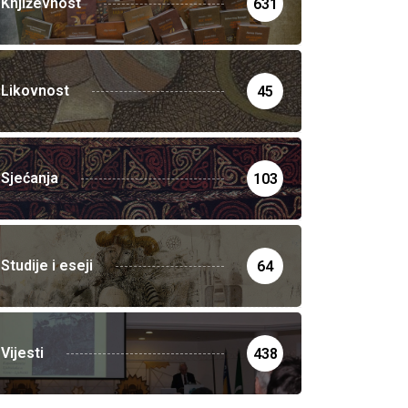
Književnost
631
Likovnost
45
Sjećanja
103
Studije i eseji
64
Vijesti
438