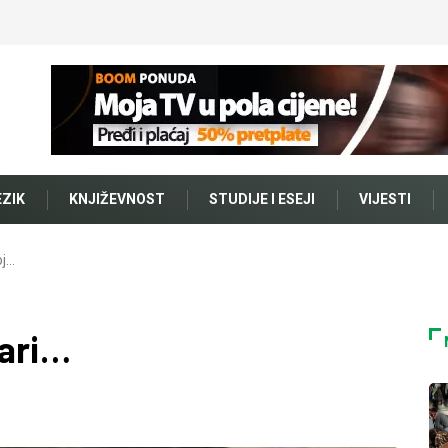
EZIK
KNJIŽEVNOST
STUDIJE I ESEJI
VIJESTI
oj…
tari…