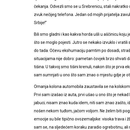
čekanja. Odvezli smo se u Srebrenicu, stali nakratko 
zvuk nečijeg telefona. Jedan od mojih prijatelja zavu
Srbije!”
Bili smo gladni i kao kakva horda ušli u aščinicu koju 
što se moglo pojesti. Jutro se nekako izvuklo i vratili
do tada. Očevu ekshumaciju pamtim po dosadi, strašno
situacijama nije dobro: pametan čovjek brzo shvati da
tišina. U takvoj smo tišini krenuli, nakon što je prv
sam sumnjati u ono što sam znao o mjestu gdje je ota
Omanja kolona automobila zaustavila se na kolskom put
Prvi sam izašao iz auta, prvi ušao u ono što je nekad 
jabuci; nisam znao kuda idem, niti sam znao zašto, i
nošen nekom tuđom, jačom voljom. Ne želim biti pogre
emocije su bile tipično ovozemaljske: visoka trava i
sam se, na sljedećem koraku zaradio ogrebotinu, ali n