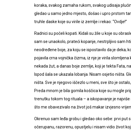
koraka, svakog zamaha rukom, svakog udisaja plućima.
gledao u samo jedno mjesto, došao i upro prstom tamo
truhle daske koje su virile iz zemlje i rekao: “Ovdje!”
Radnici su počeli kopati. Kidali su žile u koje su obra
sam se unaokolo, prateći kopanje, nestrpljivo sam hti
neodređene boje, za koju se ispostavilo da je deka; kopa
pojavila crna vojnička čizma, iz nje je virila slomljen
nekada žut, a danas boje zemlje, koji je tekta Fata, n
Ispod šala se ukazala lobanja. Nisam osjetio ništa. G
ništa. Sve je njegovo iščezlo u meni, sve što je osta
Preda mnom je bila gomila koščica koje su mogle pripa
trenutku tokom tog rituala – a iskopavanje je najviše
što me obavezivalo na život još makar izvjesno vrije
Okrenuo sam leđa grobu i gledao oko sebe: prvi put sa
očerupanu, razorenu, opustjelu i nisam vidio život koji