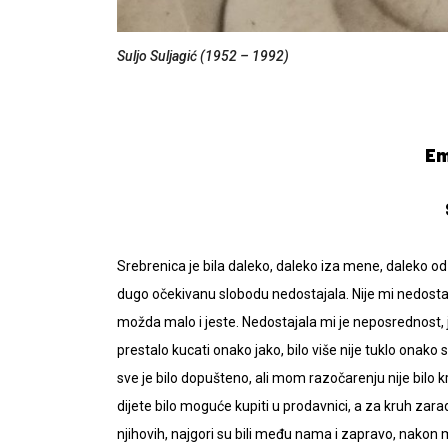
Suljo Suljagić (1952 – 1992)
Em
Srebrenica je bila daleko, daleko iza mene, daleko o
dugo očekivanu slobodu nedostajala. Nije mi nedostaj
možda malo i jeste. Nedostajala mi je neposrednost, ja
prestalo kucati onako jako, bilo više nije tuklo onak
sve je bilo dopušteno, ali mom razočarenju nije bilo k
dijete bilo moguće kupiti u prodavnici, a za kruh zaraditi
njihovih, najgori su bili među nama i zapravo, nakon 