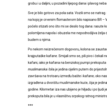
grobu i u daljini, u pozadini lijepog dana i plavog neb
Sve je bilo gotovo za pola sata. Vozili smo se natrag. O
na kojoj je crvenim flomasterom bilo napisano BR – V
počelo stizati ono što mi se desilo tog dana: rasute k
polomljena napola i obuzela me nepodnošljiva želja da
budem s njima.
Po nekom neizrečenom dogovoru, kolona se zaustavila.
krajputaške kafane. Smijali smo se, pili pivo i čekali
kafani, iako je kafana na benziskoj pumpi prekoputa ra
muslimanska
i bila je jedina cijelim putem do prijest
završava na trotoaru između bašte i kafane; oko nas 
izgrađena u dvorištu muslimanske kuće, čija je jedina
godine. Kilometar iza nas ubijeno je hiljadu i po ljud
prekoputa bila je u vlasništvu srpskog ratnog ministra
***