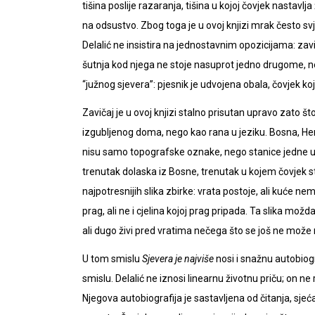
tišina poslije razaranja, tišina u kojoj čovjek nastavlja
na odsustvo. Zbog toga je u ovoj knjizi mrak često svje
Delalić ne insistira na jednostavnim opozicijama: zavičaj
šutnja kod njega ne stoje nasuprot jedno drugome, ne
“južnog sjevera”: pjesnik je udvojena obala, čovjek koj
Zavičaj je u ovoj knjizi stalno prisutan upravo zato š
izgubljenog doma, nego kao rana u jeziku. Bosna, Her
nisu samo topografske oznake, nego stanice jedne u
trenutak dolaska iz Bosne, trenutak u kojem čovjek st
najpotresnijih slika zbirke: vrata postoje, ali kuće ne
prag, ali ne i cjelina kojoj prag pripada. Ta slika možda
ali dugo živi pred vratima nečega što se još ne mož
U tom smislu
Sjevera je najviše
nosi i snažnu autobiogr
smislu. Delalić ne iznosi linearnu životnu priču; on ne
Njegova autobiografija je sastavljena od čitanja, sjeća