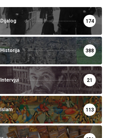
Dijalog
174
Historija
388
Intervjui
21
Islam
113