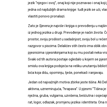
jezik “njegov i svoj”, onaj koji nije poznavao i onaj koj
jedna od najdubljih drama knjige: tuđi jezik se uči, vla
vlastiti ponovo pronalazi.
Zato je
Sjevera je najviše
i knjiga o prevođenju u najši
iz jednog jezika u drugi. Prevođenje je način života. 
prostor, svoju prošlost u sadašnjost, svoju bol u reč
razgovor s piscima. Delalićev stih često ima oblik 
pjesnicima i pjesnikinjama koji su mu postali neka vr
Svaki od tih autora postaje ogledalo u kojem se pjes
smislu ova knjiga podsjeća na veliku unutarnju bibliote
bića koja dišu, opominju, tješe, ponekad i ranjavaju.
Jedan od najvažnijih motiva zbirke jeste
tišina
. Ali D
aktivna, uznemirujuća, “hrapava”. U pjesmi “Tišina je 
nježna, gruba, vulgarna, uzvišena, bešćutna i osjećajna
rat, logor, odlazak, promjenu jezika i identiteta. Ona n