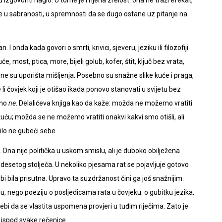
izgovoriti naglo. U tome je i njena zrelost: ona ne traži efekat,
je u sabranosti, u spremnosti da se dugo ostane uz pitanje na
 I onda kada govori o smrti, krivici, sjeveru, jeziku ili filozofiji
e, most, ptica, more, bijeli golub, kofer, štit, ključ bez vrata,
 one su uporišta mišljenja. Posebno su snažne slike kuće i praga,
li čovjek koji je otišao ikada ponovo stanovati u svijetu bez
vno
ne
. Delalićeva knjiga kao da kaže: možda ne možemo vratiti
kuću; možda se ne možemo vratiti onakvi kakvi smo otišli, ali
ilo ne gubeći sebe.
je. Ona nije politička u uskom smislu, ali je duboko obilježena
desetog stoljeća. U nekoliko pjesama rat se pojavljuje gotovo
i bila prisutna. Upravo ta suzdržanost čini ga još snažnijim.
, nego poeziju o posljedicama rata u čovjeku: o gubitku jezika,
rebi da se vlastita uspomena provjeri u tuđim riječima. Zato je
j ispod svake rečenice.