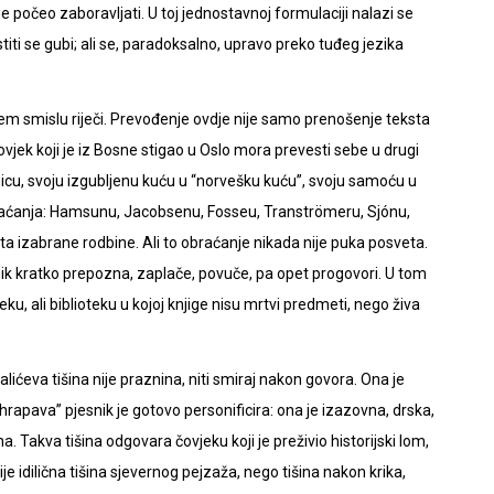
i je počeo zaboravljati. U toj jednostavnoj formulaciji nalazi se
stiti se gubi; ali se, paradoksalno, upravo preko tuđeg jezika
rem smislu riječi. Prevođenje ovdje nije samo prenošenje teksta
Čovjek koji je iz Bosne stigao u Oslo mora prevesti sebe u drugi
enicu, svoju izgubljenu kuću u “norvešku kuću”, svoju samoću u
obraćanja: Hamsunu, Jacobsenu, Fosseu, Tranströmeru, Sjónu,
sta izabrane rodbine. Ali to obraćanje nikada nije puka posveta.
nik kratko prepozna, zaplače, povuče, pa opet progovori. U tom
ku, ali biblioteku u kojoj knjige nisu mrtvi predmeti, nego živa
elalićeva tišina nije praznina, niti smiraj nakon govora. Ona je
hrapava” pjesnik je gotovo personificira: ona je izazovna, drska,
. Takva tišina odgovara čovjeku koji je preživio historijski lom,
ije idilična tišina sjevernog pejzaža, nego tišina nakon krika,