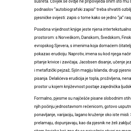
susreta. Čovjek se ovdje ne pripovijeda onim što mu 
podnaslov “autobiografski zapisi” treba shvatiti ozbilj
pjesničke svijesti: zapis o tome kako se jedno “ja” r
Posebna vrijednost knjige jeste njena intertekstualno
prostorom: s Norveškom, Danskom, Švedskom, Finskom,
evropskog Sjevera, s imenima koja domaćem čitatelju 
pokazao erudiciju. Naprotiv, imena su kod njega nači
pitanje krivice i zavičaja; Jacobsen disanje, učenje je
i metafizički pejzaž; Sjón magiju Islanda; drugi pjesnici
pisanja. Delalićeva erudicija je topla, proživljena, ne
prostor u kojem književnost postaje zajednička ljuds
Formalno, pjesme su najčešće pisane slobodnim stiho
njih počinju jednostavnom rečenicom, gotovo usputno
ponavljanje, varijaciju, lagano kruženje oko iste misli
prelamaju, dopunjavaju, kao da pjesnik ne želi zaključ