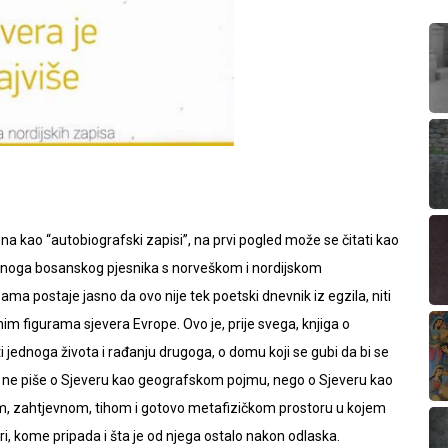
na kao “autobiografski zapisi”, na prvi pogled može se čitati kao
ednoga bosanskog pjesnika s norveškom i nordijskom
ma postaje jasno da ovo nije tek poetski dnevnik iz egzila, niti
nim figurama sjevera Evrope. Ovo je, prije svega, knjiga o
i jednoga života i rađanju drugoga, o domu koji se gubi da bi se
ć ne piše o Sjeveru kao geografskom pojmu, nego o Sjeveru kao
om, zahtjevnom, tihom i gotovo metafizičkom prostoru u kojem
i, kome pripada i šta je od njega ostalo nakon odlaska.