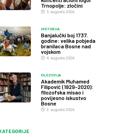
koncentracioni logor
Trnopolje: zločini
5. augusta 2026.
HISTORIJA
Banjalučki boj 1737.
godine: velika pobjeda
branilaca Bosne nad
vojskom
4. augusta 2026.
FILOZOFIJA
Akademik Muhamed
Filipović (1929–2020):
filozofska misao i
povijesno iskustvo
Bosne
3. augusta 2026.
KATEGORIJE