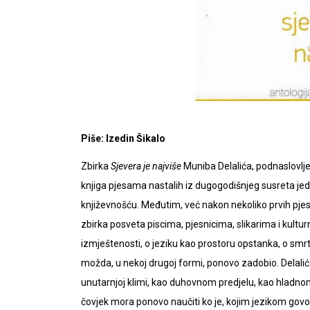
Piše: Izedin Šikalo
Zbirka
Sjevera je najviše
Muniba Delalića, podnaslovlje
knjiga pjesama nastalih iz dugogodišnjeg susreta j
književnošću. Međutim, već nakon nekoliko prvih pjesa
zbirka posveta piscima, pjesnicima, slikarima i kultur
izmještenosti, o jeziku kao prostoru opstanka, o smrt
možda, u nekoj drugoj formi, ponovo zadobio. Delali
unutarnjoj klimi, kao duhovnom predjelu, kao hladn
čovjek mora ponovo naučiti ko je, kojim jezikom govor