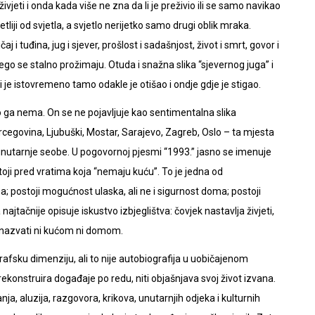
 živjeti i onda kada više ne zna da li je preživio ili se samo navikao
tliji od svjetla, a svjetlo nerijetko samo drugi oblik mraka.
 i tuđina, jug i sjever, prošlost i sadašnjost, život i smrt, govor i
go se stalno prožimaju. Otuda i snažna slika “sjevernog juga” i
i je istovremeno tamo odakle je otišao i ondje gdje je stigao.
to ga nema. On se ne pojavljuje kao sentimentalna slika
cegovina, Ljubuški, Mostar, Sarajevo, Zagreb, Oslo – ta mjesta
nutarnje seobe. U pogovornoj pjesmi “1993.” jasno se imenuje
oji pred vratima koja “nemaju kuću”. To je jedna od
ma; postoji mogućnost ulaska, ali ne i sigurnost doma; postoji
 najtačnije opisuje iskustvo izbjeglištva: čovjek nastavlja živjeti,
e nazvati ni kućom ni domom.
afsku dimenziju, ali to nije autobiografija u uobičajenom
 rekonstruira događaje po redu, niti objašnjava svoj život izvana.
nja, aluzija, razgovora, krikova, unutarnjih odjeka i kulturnih