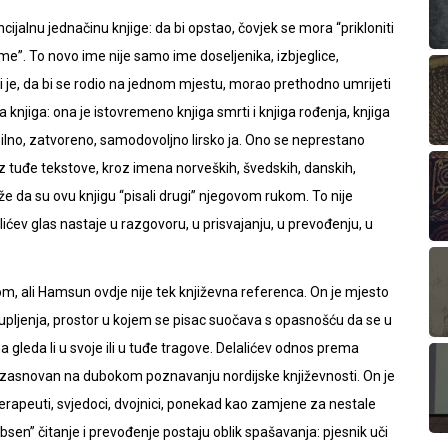
ijalnu jednačinu knjige: da bi opstao, čovjek se mora “prikloniti
me”. To novo ime nije samo ime doseljenika, izbjeglice,
ji je, da bi se rodio na jednom mjestu, morao prethodno umrijeti
 knjiga: ona je istovremeno knjiga smrti i knjiga rođenja, knjiga
tabilno, zatvoreno, samodovoljno lirsko ja. Ono se neprestano
 tuđe tekstove, kroz imena norveških, švedskih, danskih,
kaže da su ovu knjigu “pisali drugi” njegovom rukom. To nije
ićev glas nastaje u razgovoru, u prisvajanju, u prevođenju, u
om, ali Hamsun ovdje nije tek književna referenca. On je mjesto
skupljenja, prostor u kojem se pisac suočava s opasnošću da se u
gleda li u svoje ili u tuđe tragove. Delalićev odnos prema
 je zasnovan na dubokom poznavanju nordijske književnosti. On je
 terapeuti, svjedoci, dvojnici, ponekad kao zamjene za nestale
obsen” čitanje i prevođenje postaju oblik spašavanja: pjesnik uči