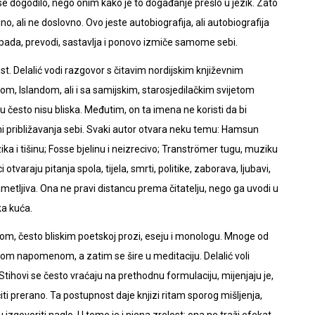
se dogodilo, nego onim kako je to događanje prešlo u jezik. Zato
no, ali ne doslovno. Ovo jeste autobiografija, ali autobiografija
aspada, prevodi, sastavlja i ponovo izmiče samome sebi.
st. Delalić vodi razgovor s čitavim nordijskim književnim
 Islandom, ali i sa samijskim, starosjedilačkim svijetom
često nisu bliska. Međutim, on ta imena ne koristi da bi
ni približavanja sebi. Svaki autor otvara neku temu: Hamsun
zika i tišinu; Fosse bjelinu i neizrecivo; Tranströmer tugu, muziku
 otvaraju pitanja spola, tijela, smrti, politike, zaborava, ljubavi,
nametljiva. Ona ne pravi distancu prema čitatelju, nego ga uvodi u
ka kuća.
m, često bliskim poetskoj prozi, eseju i monologu. Mnoge od
m napomenom, a zatim se šire u meditaciju. Delalić voli
. Stihovi se često vraćaju na prethodnu formulaciju, mijenjaju je,
iti prerano. Ta postupnost daje knjizi ritam sporog mišljenja,