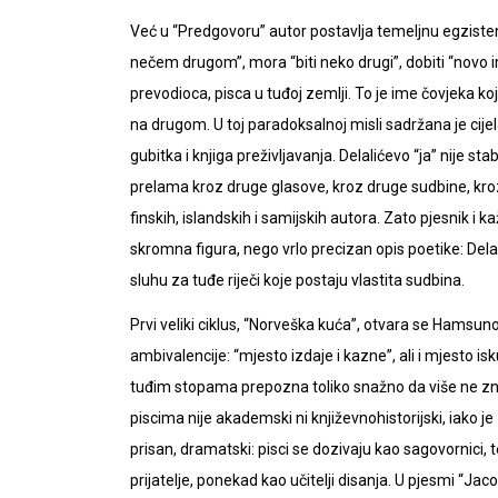
Već u “Predgovoru” autor postavlja temeljnu egzistenc
nečem drugom”, mora “biti neko drugi”, dobiti “novo i
prevodioca, pisca u tuđoj zemlji. To je ime čovjeka ko
na drugom. U toj paradoksalnoj misli sadržana je cijela
gubitka i knjiga preživljavanja. Delalićevo “ja” nije s
prelama kroz druge glasove, kroz druge sudbine, kroz
finskih, islandskih i samijskih autora. Zato pjesnik i 
skromna figura, nego vrlo precizan opis poetike: Delal
sluhu za tuđe riječi koje postaju vlastita sudbina.
Prvi veliki ciklus, “Norveška kuća”, otvara se Hamsun
ambivalencije: “mjesto izdaje i kazne”, ali i mjesto i
tuđim stopama prepozna toliko snažno da više ne zna 
piscima nije akademski ni književnohistorijski, iako
prisan, dramatski: pisci se dozivaju kao sagovornici,
prijatelje, ponekad kao učitelji disanja. U pjesmi “Jac