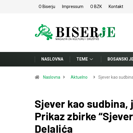
O Biserju
Impressum
O BZK
Kontakt
NASLOVNA
TEME
BOSANSKI J
Naslovna
Aktuelno
Sjever kao sudbin
Sjever kao sudbina, j
Prikaz zbirke “Sjeve
Delalića