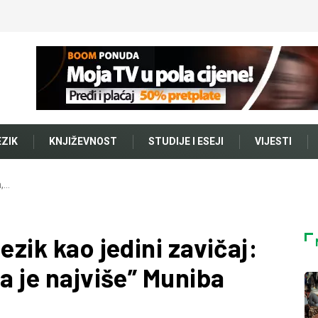
EZIK
KNJIŽEVNOST
STUDIJE I ESEJI
VIJESTI
a,…
ezik kao jedini zavičaj:
ra je najviše” Muniba