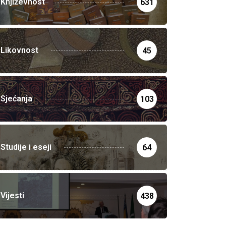
Književnost
631
Likovnost
45
Sjećanja
103
Studije i eseji
64
Vijesti
438