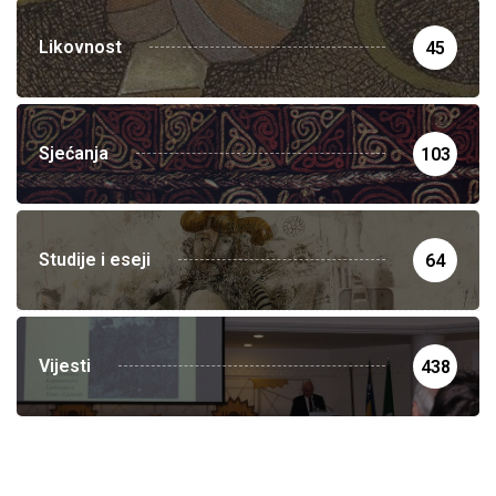
Likovnost
45
Sjećanja
103
Studije i eseji
64
Vijesti
438