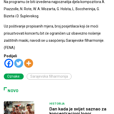
Na programu će biti izvedena najpoznatija djela kompozitora A.
Piazzolle, N. Rote, W. A. Mozarta, G. Holsta, L. Boccherinija, G.
Bizeta i D. Šuplevskog.
Uz poštivanje propisanih mjera, broj posjetilaca koji će moći
prisustvovati koncertu bit će ograničen uz obavezno nošenje
zaštitnih maski, navodi se u saopćenju Sarajevske filharmonije.
(FENA)
Podijeli
Oznake:
Sarajevska filharmonija
NOVO
HISTORIJA
Dan kada je svijet saznao za
koncentracioni logor