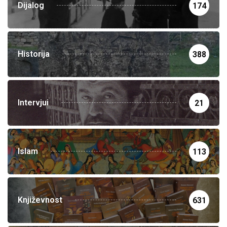
Dijalog
174
Historija
388
Intervjui
21
Islam
113
Književnost
631