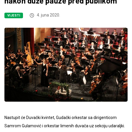
nakon duže pauze pred publikom
4. juna 2020.
VIJESTI
Nastupit će Duvački kvintet, Gudački orkestar sa dirigenticom
Samrom Gulamović i orkestar limenih duvača uz sekciju udaraljki.