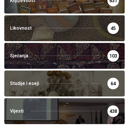
Književnost
631
Likovnost
45
Sjećanja
103
Studije i eseji
64
Vijesti
438