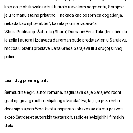
koja ga je oblikovala i strukturirala u svakom segmentu, Sarajevo
je u romanu stalno prisutno – nekada kao pozornica događanja,
nekada kao njihov akter”, kazala je uime izdavača
‘ShuraPublikacije Šuhreta (Shura) Dumanić Feni. Također ističe da
je želja i autora i izdavača da roman bude predstavljen u Sarajevu,
možda u okviru proslave Dana Grada Sarajeva ili u drugoj sličnoj
prilici.
Lični dug prema gradu
Šemsudin Gegić, autor romana, naglašava da je Sarajevo rodni
grad njegovog multimedijalnog stvaralaštva, koji ga je za četiri
decenije zajedničkog života inspirirao i obavezao da mu posveti
skoro četrdeset autorskih teatarskih, radio-televizijskih i filmskih
djela.