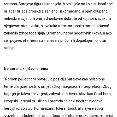
romana. Sarajevo figurira kao tijelo-žrtva, tijelo na koje su ispaljene
hiljade i hiljade projektila, ranjeno i iskomadano, a opet okupano
nebeskim svjetlom one jednostavne dobrote od koje se u svakom
njegovom stanovniku, a svakako u srcima junaka romana
Hamal
,
zalomilo zrnce toga sjaja. U romanu nema negativnih likova, a ako
se i pojave, efemerni su, naneseni pričom ili događajem unutar
radnje.
Neiscrpna književna tema
“Roman još jednom potvrđuje poziciju Sarajeva kao neiscrpne
teme u književnosti i u umjetničkoj imaginaciji i interpretaciji. Zbog
toga jer je takvo kakvo jest, zahvaljujući čemu slovi kao Grad-heroj,
evropski Jerusalim i slično. I premda će neki negirati njegovo
herojstvo, čojstvo, humanizam, tolerantnost, ali najviše zbog
izuzetno turbulentne historije koju je preturilo preko glave, historije