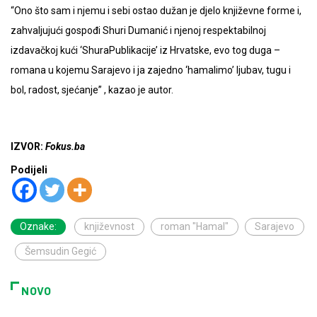
“Ono što sam i njemu i sebi ostao dužan je djelo književne forme i,
zahvaljujući gospođi Shuri Dumanić i njenoj respektabilnoj
izdavačkoj kući ‘ShuraPublikacije’ iz Hrvatske, evo tog duga –
romana u kojemu Sarajevo i ja zajedno ‘hamalimo’ ljubav, tugu i
bol, radost, sjećanje” , kazao je autor.
IZVOR:
Fokus.ba
Podijeli
Oznake:
književnost
roman "Hamal"
Sarajevo
Šemsudin Gegić
NOVO