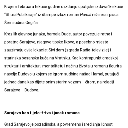
Krajem februara tekuće godine u izdanju opatijske izdavačke kuće
“ShuraPublikacije” iz štampe izlazi roman
Hamal
režisera i pisca
Šemsudina Gegića.
Kroz lik glavnog junaka, hamala Dude, autor povezuje ratno i
poratno Sarajevo, njegove tipske likove, a posebno mjesto
zauzimaju dvije lokacije: Sivi dom (zgrada Radio-televizije) i
starinska bosanska kuća na Vratniku. Kao kontrapunkt gradskoj
strukturi i arhitekturi, mentalitetu i načinu života u romanu figurira
naselje Dudovo u kojem se igrom sudbine našao Hamal, putujući
jednog dana kao dijete onim starim vozom – ćirom, na relaciji
Sarajevo – Dudovo.
Sarajevo kao tijelo-žrtva i junak romana
Grad Sarajevo je pozadinska, a povremeno i središnja ličnost