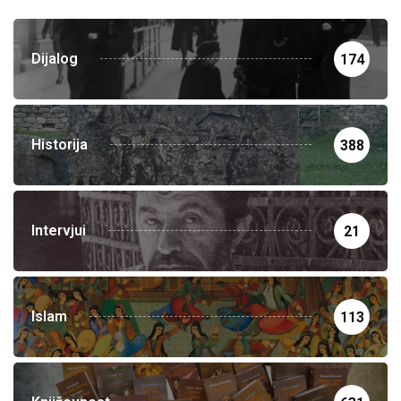
Dijalog
174
Historija
388
Intervjui
21
Islam
113