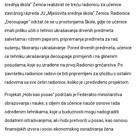
srednja škola“ Zenica realizirat će treću radionicu za učenice
završnog razreda JU „Mješovita srednja škola“ Zenica. Radionica
„Decoupage“ održat će se u prostorijama Škole, gdje će učenice
imati priliku učiti o tehnici ukrašavanja drvenih predmeta
salvetama i rižinim papirom, pripremanja predmeta za rad,
sušenju, fiksiranju i ukrašavanje. Pored drvenih predmeta, učenice
će tehniku ukrašavanja decoupage primijeniti i na glinenim
posudama, koje su izrađene na prvoj Radionici grnčarstva. Po
završetku radionice radovi će biti pripremljeni za izložbu s ostalim
radovima sa sve četiri radionice, koliko je i predviđeno projektom.
Projekat „Hobi kao posao“ podržalo je Federalno ministarstva
obrazovanja i nauke, s ciljem da učenice nauče osnove rada
određenim tehnikama, koje u budućnosti mogu nadograditi
dodatnim istraživanjima, ali i hobi pretvoriti u posao, kao osnovu
finansijskih izvora i socio-ekonomskog osnaživanja žena.