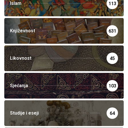
Islam
113
Književnost
631
Likovnost
45
Sjećanja
103
Studije i eseji
64