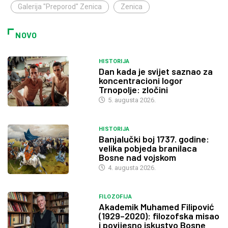
Galerija "Preporod" Zenica
Zenica
NOVO
HISTORIJA
Dan kada je svijet saznao za
koncentracioni logor
Trnopolje: zločini
5. augusta 2026.
HISTORIJA
Banjalučki boj 1737. godine:
velika pobjeda branilaca
Bosne nad vojskom
4. augusta 2026.
FILOZOFIJA
Akademik Muhamed Filipović
(1929–2020): filozofska misao
i povijesno iskustvo Bosne