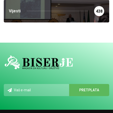
Vijesti
438