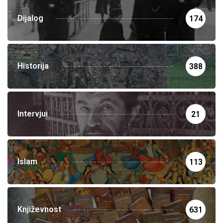
Dijalog
174
Historija
388
Intervjui
21
Islam
113
Književnost
631