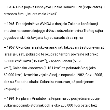
– 1934.
Prva pojava Disneyeva junaka Donald Duck (Paja Patka) u
crtanom filmu „Mudra mala kokoš“.
– 1945.
Predsjedništvo AVNOJ-a donijelo Zakon o konfiskaciji
imovine na osnovu kojeg je država oduzela imovinu Trećeg rajha i
jugoslovenskih državljana koji su sarađivali sa njima.
– 1967.
Okončan izraelsko-arapski rat, takozvani šestodnevni rat.
Izrael je u ratu pobijedio te okupirao teritorij površine od preko
2
2
67.000 km
: Gazu (363 km
), Zapadnu obalu (5.878
2
2
km
), Golansku visoravan (1.181 km
) te poluotok Sinaj (oko
2
60.000 km
). Izraelska vojska Sinaj je napustila 1982, Gazu 2005,
dok su Zapadna obala i Golanska visoravan još pod njenom
okupacijom.
–
1991.
Na planini Pinatubo na Filipinima od posljedica erupcije
vulkana poginulo stotinjak dok je oko 250.000 ljudi ostalo bez