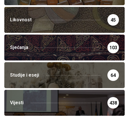
Likovnost
45
Sjećanja
103
Studije i eseji
64
Vijesti
438