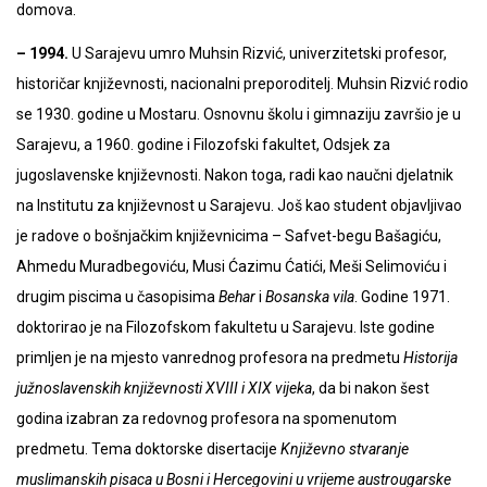
domova.
– 1994.
U Sarajevu umro Muhsin Rizvić, univerzitetski profesor,
historičar književnosti, nacionalni preporoditelj. Muhsin Rizvić rodio
se 1930. godine u Mostaru. Osnovnu školu i gimnaziju završio je u
Sarajevu, a 1960. godine i Filozofski fakultet, Odsjek za
jugoslavenske književnosti. Nakon toga, radi kao naučni djelatnik
na Institutu za književnost u Sarajevu. Još kao student objavljivao
je radove o bošnjačkim književnicima – Safvet-begu Bašagiću,
Ahmedu Muradbegoviću, Musi Ćazimu Ćatići, Meši Selimoviću i
drugim piscima u časopisima
Behar
i
Bosanska vila
. Godine 1971.
doktorirao je na Filozofskom fakultetu u Sarajevu. Iste godine
primljen je na mjesto vanrednog profesora na predmetu
Historija
južnoslavenskih književnosti XVIII i XIX vijeka
, da bi nakon šest
godina izabran za redovnog profesora na spomenutom
predmetu. Tema doktorske disertacije
Književno stvaranje
muslimanskih pisaca u Bosni i Hercegovini u vrijeme austrougarske