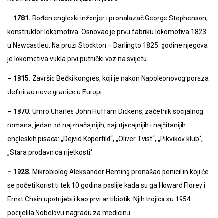
– 1781.
Rođen engleski inženjer i pronalazač George Stephenson,
konstruktor lokomotiva. Osnovao je prvu fabriku lokomotiva 1823.
u Newcastleu. Na pruzi Stockton – Darlingto 1825. godine njegova
je lokomotiva vukla prvi putnički voz na svijetu.
– 1815.
Završio Bečki kongres, koji je nakon Napoleonovog poraza
definirao nove granice u Europi.
– 1870.
Umro Charles John Huffam Dickens, začetnik socijalnog
romana, jedan od najznačajnijih, najutjecajnijih i najčitanijih
engleskih pisaca: „Dejvid Koperfild“, „Oliver Tvist“, „Pikvikov klub“,
„Stara prodavnica rijetkosti“.
– 1928.
Mikrobiolog Aleksander Fleming pronašao penicillin koji će
se početi koristiti tek 10 godina poslije kada su ga Howard Florey i
Ernst Chain upotrijebili kao prvi antibiotik. Njih trojica su 1954.
podijelila Nobelovu nagradu za medicinu.