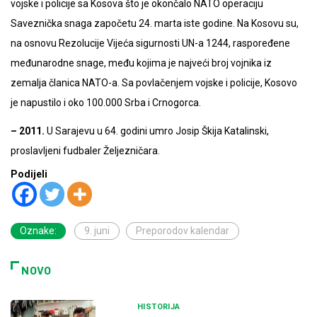
vojske i policije sa Kosova što je okončalo NATO operaciju
Saveznička snaga započetu 24. marta iste godine. Na Kosovu su,
na osnovu Rezolucije Vijeća sigurnosti UN-a 1244, raspoređene
međunarodne snage, među kojima je najveći broj vojnika iz
zemalja članica NATO-a. Sa povlačenjem vojske i policije, Kosovo
je napustilo i oko 100.000 Srba i Crnogorca.
– 2011.
U Sarajevu u 64. godini umro Josip Škija Katalinski,
proslavljeni fudbaler Željezničara.
Podijeli
Oznake:
9. juni
Preporodov kalendar
NOVO
HISTORIJA