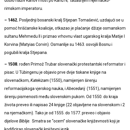
dobio naziv Karlov most po Karlu IV, tadašnjem Njemačko-
rimskom imperatoru.
– 1462.
Posljednji bosanski kralj Stjepan Tomašević, uzdajući se u
pomoć hrišćanske koalicije, otkazao je plaćanje džizje osmanskom
sultanu Mehmedu II i priznao vrhovnu vlast ugarskog kralja Matije I
Korvina (Matyias Corvin). Osmanlije su 1463. osvojili Bosnu i
pogubili kralja Stjepana.
– 1508.
rođen Primož Trubar slovenački protestantski reformator i
pisac. U Tübingenu je objavio prve dvije tiskane knjige na
slovenačkom,
Katekizam
(1550), namijenjen širenju
reformacijskoga vjerskog nauka, i
Abecedarij
(1551), namijenjen
širenju pismenosti među slovenskim pukom. Od 1550. do kraja
života preveo ili napisao 24 knjige (22 objavljene na slovenskom i 2
na njemačkom). Tako je od 1555. do 1577. preveo i objavio
dijelove
Biblije
. Smatra se “ocem” slovenačke književnosti koji je
kodificirao slovenački književni jezik.