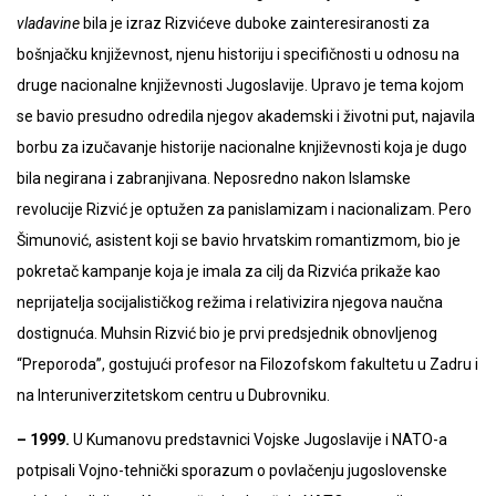
vladavine
bila je izraz Rizvićeve duboke zainteresiranosti za
bošnjačku književnost, njenu historiju i specifičnosti u odnosu na
druge nacionalne književnosti Jugoslavije. Upravo je tema kojom
se bavio presudno odredila njegov akademski i životni put, najavila
borbu za izučavanje historije nacionalne književnosti koja je dugo
bila negirana i zabranjivana. Neposredno nakon Islamske
revolucije Rizvić je optužen za panislamizam i nacionalizam. Pero
Šimunović, asistent koji se bavio hrvatskim romantizmom, bio je
pokretač kampanje koja je imala za cilj da Rizvića prikaže kao
neprijatelja socijalističkog režima i relativizira njegova naučna
dostignuća. Muhsin Rizvić bio je prvi predsjednik obnovljenog
“Preporoda”, gostujući profesor na Filozofskom fakultetu u Zadru i
na Interuniverzitetskom centru u Dubrovniku.
– 1999.
U Kumanovu predstavnici Vojske Jugoslavije i NATO-a
potpisali Vojno-tehnički sporazum o povlačenju jugoslovenske