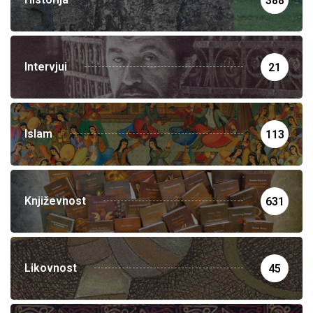
388
Intervjui
21
Islam
113
Književnost
631
Likovnost
45