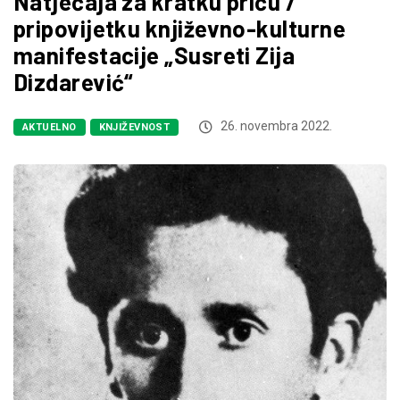
Natječaja za kratku priču /
pripovijetku književno-kulturne
manifestacije „Susreti Zija
Dizdarević“
26. novembra 2022.
AKTUELNO
KNJIŽEVNOST