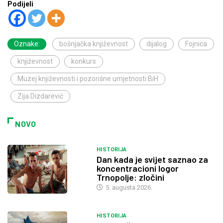
Podijeli
Oznake:
bošnjačka književnost
dijalog
Fojnica
književnost
konkurs
Muzej književnosti i pozorišne umjetnosti BiH
Zija Dizdarević
NOVO
HISTORIJA
Dan kada je svijet saznao za
koncentracioni logor
Trnopolje: zločini
5. augusta 2026.
HISTORIJA