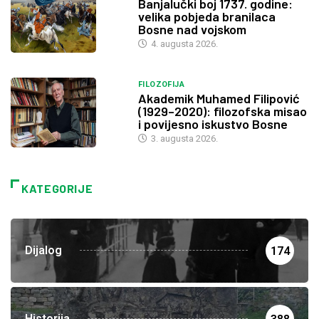
Banjalučki boj 1737. godine:
velika pobjeda branilaca
Bosne nad vojskom
4. augusta 2026.
FILOZOFIJA
Akademik Muhamed Filipović
(1929–2020): filozofska misao
i povijesno iskustvo Bosne
3. augusta 2026.
KATEGORIJE
Dijalog
174
Historija