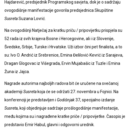
Hajdarević, predsjednik Programskog savjeta, dok je o sadržaju
ovogodišnje manifestacije govorila predsjednica Skupštine
Susreta
Suzana Lovrić.
Na ovogodišnji Natječaj za kratku priču / pripovijetku prispjela su
52 rada iz svih krajeva Bosne i Hercegovine, ali i iz Slovenije,
Švedske, Srbije, Turske i Hrvatske. Uži izbor čini pet finalista, a to
su: Ivo O. Andrić iz Srebrenice, Emina Đelilović-Kevrić iz Sarajeva,
Dragan Glogovac iz Višegrada, Ervin Mujabašic iz Tuzle i Emina
Žuna iz Jajca.
Nagrade autorima najboljih radova bit će uručene na svečanoj
akademiji
Susreta
koja će se održati 27. novembra u Fojnici. Na
konferenciji je predstavljen i
Godišnjak
37, specijalno izdanje
Susreta
, koji objedinjuje sadržaje prošlogodišnje manifestacije,
među kojima su i nagrađene kratke priče / pripovijetke. Časopis je
predstavio Emir Habul, glavni i odgovorni urednik.