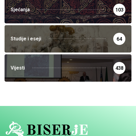
Sjećanja
103
Studije i eseji
64
Vijesti
438