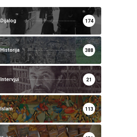
Dijalog
174
Historija
388
Intervjui
21
Islam
113