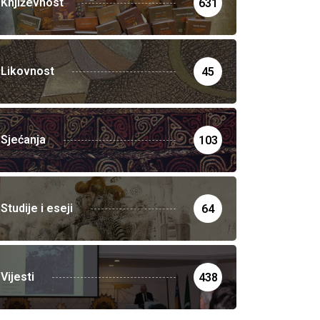
Književnost
631
Likovnost
45
Sjećanja
103
Studije i eseji
64
Vijesti
438