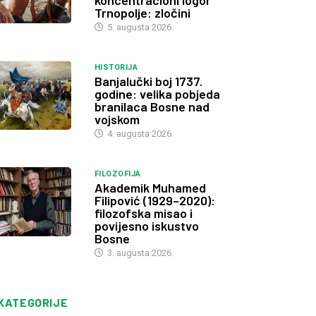
koncentracioni logor
Trnopolje: zločini
5. augusta 2026.
HISTORIJA
Banjalučki boj 1737.
godine: velika pobjeda
branilaca Bosne nad
vojskom
4. augusta 2026.
FILOZOFIJA
Akademik Muhamed
Filipović (1929–2020):
filozofska misao i
povijesno iskustvo
Bosne
3. augusta 2026.
KATEGORIJE