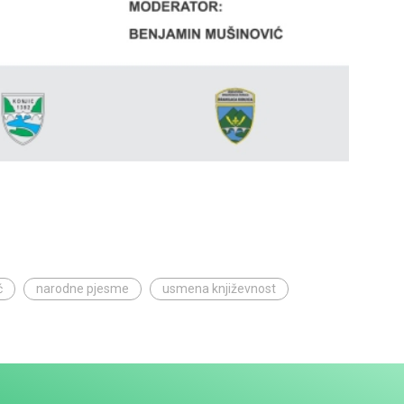
ć
narodne pjesme
usmena književnost