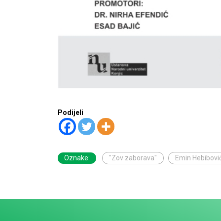
Podijeli
Oznake:
"Zov zaborava"
Emin Hebibovi