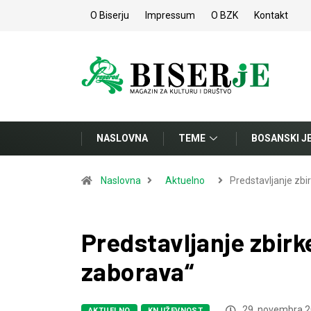
O Biserju
Impressum
O BZK
Kontakt
NASLOVNA
TEME
BOSANSKI J
Naslovna
Aktuelno
Predstavljanje zbi
Predstavljanje zbir
zaborava“
29. novembra 2
AKTUELNO
KNJIŽEVNOST