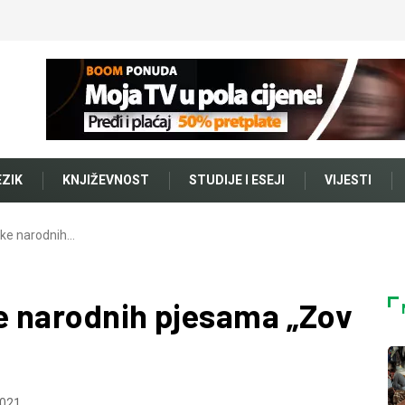
EZIK
KNJIŽEVNOST
STUDIJE I ESEJI
VIJESTI
rke narodnih…
ke narodnih pjesama „Zov
021.