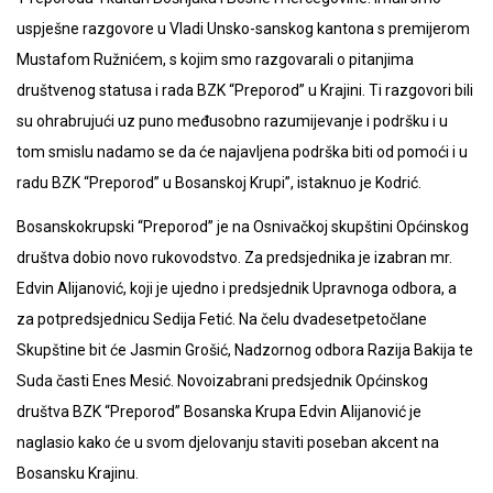
uspješne razgovore u Vladi Unsko-sanskog kantona s premijerom
Mustafom Ružnićem, s kojim smo razgovarali o pitanjima
društvenog statusa i rada BZK “Preporod” u Krajini. Ti razgovori bili
su ohrabrujući uz puno međusobno razumijevanje i podršku i u
tom smislu nadamo se da će najavljena podrška biti od pomoći i u
radu BZK “Preporod” u Bosanskoj Krupi”, istaknuo je Kodrić.
Bosanskokrupski “Preporod” je na Osnivačkoj skupštini Općinskog
društva dobio novo rukovodstvo. Za predsjednika je izabran mr.
Edvin Alijanović, koji je ujedno i predsjednik Upravnoga odbora, a
za potpredsjednicu Sedija Fetić. Na čelu dvadesetpetočlane
Skupštine bit će Jasmin Grošić, Nadzornog odbora Razija Bakija te
Suda časti Enes Mesić. Novoizabrani predsjednik Općinskog
društva BZK “Preporod” Bosanska Krupa Edvin Alijanović je
naglasio kako će u svom djelovanju staviti poseban akcent na
Bosansku Krajinu.