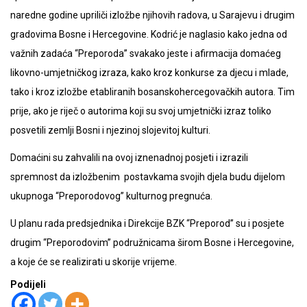
naredne godine upriliči izložbe njihovih radova, u Sarajevu i drugim
gradovima Bosne i Hercegovine. Kodrić je naglasio kako jedna od
važnih zadaća “Preporoda” svakako jeste i afirmacija domaćeg
likovno-umjetničkog izraza, kako kroz konkurse za djecu i mlade,
tako i kroz izložbe etabliranih bosanskohercegovačkih autora. Tim
prije, ako je riječ o autorima koji su svoj umjetnički izraz toliko
posvetili zemlji Bosni i njezinoj slojevitoj kulturi.
Domaćini su zahvalili na ovoj iznenadnoj posjeti i izrazili
spremnost da izložbenim postavkama svojih djela budu dijelom
ukupnoga “Preporodovog” kulturnog pregnuća.
U planu rada predsjednika i Direkcije BZK “Preporod” su i posjete
drugim “Preporodovim” podružnicama širom Bosne i Hercegovine,
a koje će se realizirati u skorije vrijeme.
Podijeli