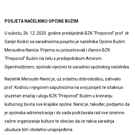
POSJETA NAČELNIKU OPĆINE BUŽIM
U subotu, 26. 12. 2020. godine predsjednik BZK “Preporod” prof. dr.
Sanjin Kodrić sa saradnicima posjetio je načelnika Općine Bužim
Mersudina Nanića. Prijemu su prisustvovali i članovi BZK
“Preporod” Bužim na čelu s predsjednikom Amirom
Sijamhodžićem, općinski vijećnici te saradnici općinskog načelnika.
Načelnik Mersudin Nanić je, uz srdačnu dobrodošlicu, zahvalio
prof. Kodriću i njegovim saputnicima na ovoj posjeti te istaknuo
izuzetan značaj i ulogu BZK “Preporod” Bužim u kreiranju
kulturnog života ove krajiške općine. Nanić je, također, podsjetio da
je općinska administracija i do sada podržavala rad ove iznimno
važne organizacije kulture te obećao da će takva saradnja
ubuduće biti i dodatno unaprijeđena.