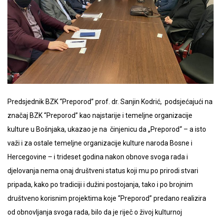
Predsjednik BZK “Preporod” prof. dr. Sanjin Kodrić, podsjećajući na
značaj BZK “Preporod” kao najstarije i temeljne organizacije
kulture u Bošnjaka, ukazao je na činjenicu da „Preporod“ – a isto
važi i za ostale temeljne organizacije kulture naroda Bosne i
Hercegovine – i trideset godina nakon obnove svoga rada i
djelovanja nema onaj društveni status koji mu po prirodi stvari
pripada, kako po tradiciji i dužini postojanja, tako i po brojnim
društveno korisnim projektima koje “Preporod” predano realizira
od obnovljanja svoga rada, bilo da je riječ o živoj kulturnoj