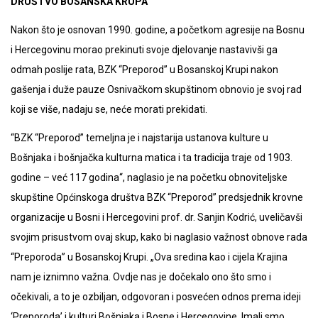
DRUŠTVO BOSANSKA KRUPA
Nakon što je osnovan 1990. godine, a početkom agresije na Bosnu
i Hercegovinu morao prekinuti svoje djelovanje nastavivši ga
odmah poslije rata, BZK “Preporod” u Bosanskoj Krupi nakon
gašenja i duže pauze Osnivačkom skupštinom obnovio je svoj rad
koji se više, nadaju se, neće morati prekidati.
“BZK “Preporod” temeljna je i najstarija ustanova kulture u
Bošnjaka i bošnjačka kulturna matica i ta tradicija traje od 1903.
godine – već 117 godina“, naglasio je na početku obnoviteljske
skupštine Općinskoga društva BZK “Preporod” predsjednik krovne
organizacije u Bosni i Hercegovini prof. dr. Sanjin Kodrić, uveličavši
svojim prisustvom ovaj skup, kako bi naglasio važnost obnove rada
“Preporoda” u Bosanskoj Krupi. „Ova sredina kao i cijela Krajina
nam je iznimno važna. Ovdje nas je dočekalo ono što smo i
očekivali, a to je ozbiljan, odgovoran i posvećen odnos prema ideji
‘Preporoda’ i kulturi Bošnjaka i Bosne i Hercegovine. Imali smo