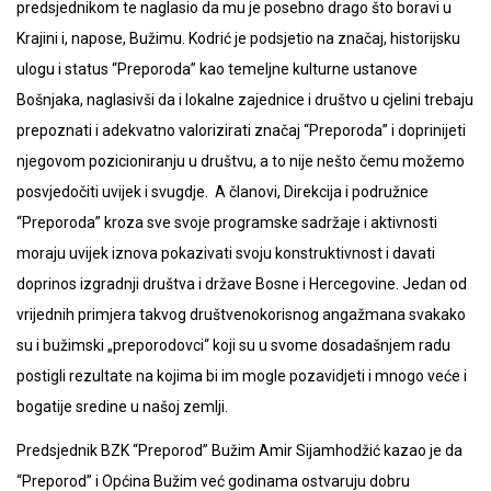
predsjednikom te naglasio da mu je posebno drago što boravi u
Krajini i, napose, Bužimu. Kodrić je podsjetio na značaj, historijsku
ulogu i status “Preporoda” kao temeljne kulturne ustanove
Bošnjaka, naglasivši da i lokalne zajednice i društvo u cjelini trebaju
prepoznati i adekvatno valorizirati značaj “Preporoda” i doprinijeti
njegovom pozicioniranju u društvu, a to nije nešto čemu možemo
posvjedočiti uvijek i svugdje. A članovi, Direkcija i podružnice
“Preporoda” kroza sve svoje programske sadržaje i aktivnosti
moraju uvijek iznova pokazivati svoju konstruktivnost i davati
doprinos izgradnji društva i države Bosne i Hercegovine. Jedan od
vrijednih primjera takvog društvenokorisnog angažmana svakako
su i bužimski „preporodovci“ koji su u svome dosadašnjem radu
postigli rezultate na kojima bi im mogle pozavidjeti i mnogo veće i
bogatije sredine u našoj zemlji.
Predsjednik BZK “Preporod” Bužim Amir Sijamhodžić kazao je da
“Preporod” i Općina Bužim već godinama ostvaruju dobru