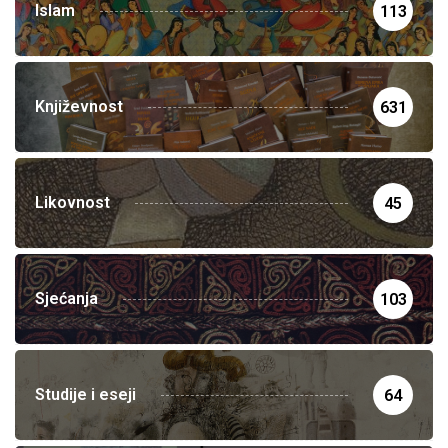
Islam
113
Književnost
631
Likovnost
45
Sjećanja
103
Studije i eseji
64