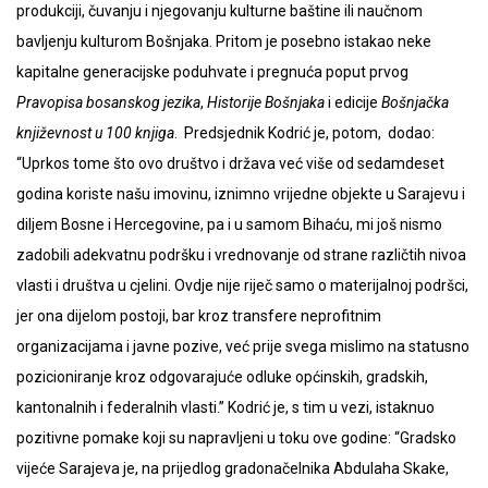
produkciji, čuvanju i njegovanju kulturne baštine ili naučnom
bavljenju kulturom Bošnjaka. Pritom je posebno istakao neke
kapitalne generacijske poduhvate i pregnuća poput prvog
Pravopisa bosanskog jezika
,
Historije Bošnjaka
i edicije
Bošnjačka
književnost u 100 knjiga
. Predsjednik Kodrić je, potom, dodao:
“Uprkos tome što ovo društvo i država već više od sedamdeset
godina koriste našu imovinu, iznimno vrijedne objekte u Sarajevu i
diljem Bosne i Hercegovine, pa i u samom Bihaću, mi još nismo
zadobili adekvatnu podršku i vrednovanje od strane različtih nivoa
vlasti i društva u cjelini. Ovdje nije riječ samo o materijalnoj podršci,
jer ona dijelom postoji, bar kroz transfere neprofitnim
organizacijama i javne pozive, već prije svega mislimo na statusno
pozicioniranje kroz odgovarajuće odluke općinskih, gradskih,
kantonalnih i federalnih vlasti.” Kodrić je, s tim u vezi, istaknuo
pozitivne pomake koji su napravljeni u toku ove godine: “Gradsko
vijeće Sarajeva je, na prijedlog gradonačelnika Abdulaha Skake,