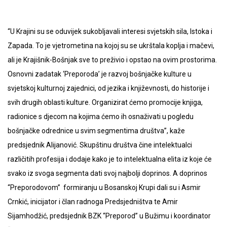
“U Krajini su se oduvijek sukobljavali interesi svjetskih sila, Istoka i
Zapada. To je vjetrometina na kojoj su se ukrštala koplja i mačevi,
ali je Krajišnik-Bošnjak sve to preživio i opstao na ovim prostorima.
Osnovni zadatak ‘Preporoda’ je razvoj bošnjačke kulture u
svjetskoj kulturnoj zajednici, od jezika i književnosti, do historije i
svih drugih oblasti kulture. Organizirat ćemo promocije knjiga,
radionice s djecom na kojima ćemo ih osnaživati u pogledu
bošnjačke odrednice u svim segmentima društva”, kaže
predsjednik Alijanović. Skupštinu društva čine intelektualci
različitih profesija i dodaje kako je to intelektualna elita iz koje će
svako iz svoga segmenta dati svoj najbolji doprinos. A doprinos
“Preporodovom” formiranju u Bosanskoj Krupi dali su i Asmir
Crnkić, inicijator i član radnoga Predsjedništva te Amir
Sijamhodžić, predsjednik BZK “Preporod” u Bužimu i koordinator