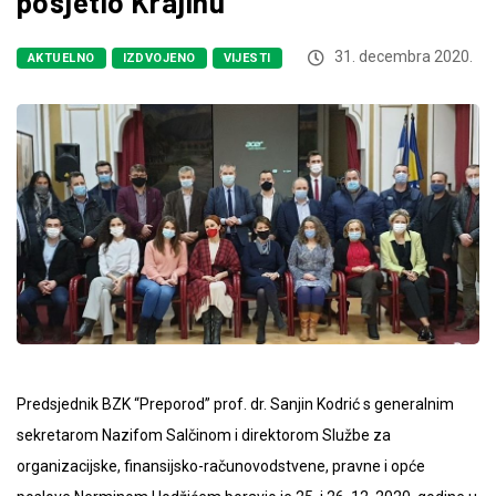
posjetio Krajinu
31. decembra 2020.
AKTUELNO
IZDVOJENO
VIJESTI
Predsjednik BZK “Preporod” prof. dr. Sanjin Kodrić s generalnim
sekretarom Nazifom Salčinom i direktorom Službe za
organizacijske, finansijsko-računovodstvene, pravne i opće