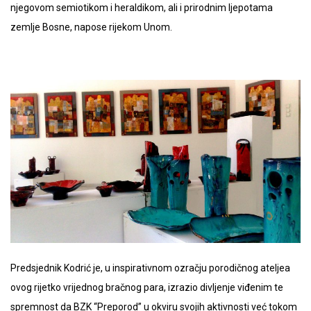
njegovom semiotikom i heraldikom, ali i prirodnim ljepotama
zemlje Bosne, napose rijekom Unom.
Predsjednik Kodrić je, u inspirativnom ozračju porodičnog ateljea
ovog rijetko vrijednog bračnog para, izrazio divljenje viđenim te
spremnost da BZK “Preporod” u okviru svojih aktivnosti već tokom