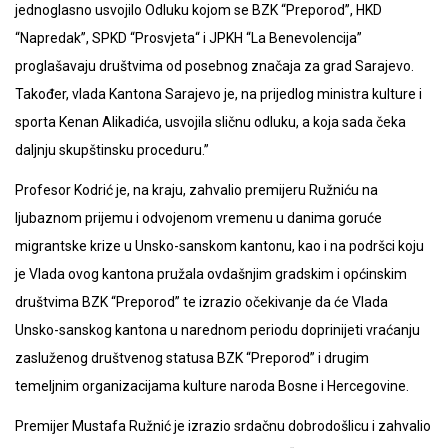
jednoglasno usvojilo Odluku kojom se BZK “Preporod”, HKD
“Napredak”, SPKD “Prosvjeta“ i JPKH “La Benevolencija”
proglašavaju društvima od posebnog značaja za grad Sarajevo.
Također, vlada Kantona Sarajevo je, na prijedlog ministra kulture i
sporta Kenan Alikadića, usvojila sličnu odluku, a koja sada čeka
daljnju skupštinsku proceduru.”
Profesor Kodrić je, na kraju, zahvalio premijeru Ružniću na
ljubaznom prijemu i odvojenom vremenu u danima goruće
migrantske krize u Unsko-sanskom kantonu, kao i na podršci koju
je Vlada ovog kantona pružala ovdašnjim gradskim i općinskim
društvima BZK “Preporod” te izrazio očekivanje da će Vlada
Unsko-sanskog kantona u narednom periodu doprinijeti vraćanju
zasluženog društvenog statusa BZK “Preporod” i drugim
temeljnim organizacijama kulture naroda Bosne i Hercegovine.
Premijer Mustafa Ružnić je izrazio srdačnu dobrodošlicu i zahvalio