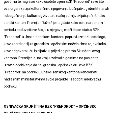
gostima te naglasio kako osobito cijeni BZK “Preporod” i sve što
ova organizacija kulture čini u njegovanju bošnjačkog identiteta, ali
i obogaćivanju kulturnog života u našoj zemlji, uključujući i Unsko-
sanski kanton. Premijer Ružnić je naglasio kako će u narednom
periodu poduzeti sve što je u njegovoj moći da se status BZK
“Preporod” u Unsko-sanskom kantonu popravi, između ostaloga, i
kroz koordinaciju s gradskim i općinskim načelnicima te, svakako,
kroz odgovarajuću inicijativu i prijedlog prema Skupštini ovog
kantona. Premijer je, na kraju, zahvalio gostima na posjeti te
izrazio očekivanje da će gradska i općinska društva BZK
“Preporod” na području Unsko-sanskog kantona kandidirati
nadležnim ministarstvima svoje projekte i zadobiti adekvatnu
podršku.
OSNIVAČKA SKUPŠTINA BZK “PREPOROD” – OPĆINSKO