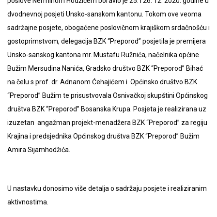
poslove Nerminom Hodžićem boravio je 25. i 26. 12. 2020. godine u
dvodnevnoj posjeti Unsko-sanskom kantonu. Tokom ove veoma
sadržajne posjete, obogaćene poslovičnom krajiškom srdačnošću i
gostoprimstvom, delegacija BZK “Preporod” posjetila je premijera
Unsko-sanskog kantona mr. Mustafu Ružnića, načelnika općine
Bužim Mersudina Nanića, Gradsko društvo BZK “Preporod” Bihać
na čelu s prof. dr. Adnanom Ćehajićem i Općinsko društvo BZK
“Preporod” Bužim te prisustvovala Osnivačkoj skupštini Općinskog
društva BZK “Preporod” Bosanska Krupa. Posjeta je realizirana uz
izuzetan angažman projekt-menadžera BZK “Preporod” za regiju
Krajina i predsjednika Općinskog društva BZK “Preporod” Bužim
Amira Sijamhodžića.
U nastavku donosimo više detalja o sadržaju posjete i realiziranim
aktivnostima.