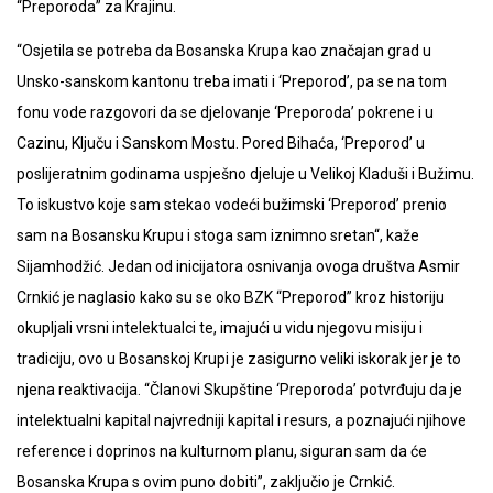
“Preporoda” za Krajinu.
“Osjetila se potreba da Bosanska Krupa kao značajan grad u
Unsko-sanskom kantonu treba imati i ‘Preporod’, pa se na tom
fonu vode razgovori da se djelovanje ‘Preporoda’ pokrene i u
Cazinu, Ključu i Sanskom Mostu. Pored Bihaća, ‘Preporod’ u
poslijeratnim godinama uspješno djeluje u Velikoj Kladuši i Bužimu.
To iskustvo koje sam stekao vodeći bužimski ‘Preporod’ prenio
sam na Bosansku Krupu i stoga sam iznimno sretan“, kaže
Sijamhodžić. Jedan od inicijatora osnivanja ovoga društva Asmir
Crnkić je naglasio kako su se oko BZK “Preporod” kroz historiju
okupljali vrsni intelektualci te, imajući u vidu njegovu misiju i
tradiciju, ovo u Bosanskoj Krupi je zasigurno veliki iskorak jer je to
njena reaktivacija. “Članovi Skupštine ‘Preporoda’ potvrđuju da je
intelektualni kapital najvredniji kapital i resurs, a poznajući njihove
reference i doprinos na kulturnom planu, siguran sam da će
Bosanska Krupa s ovim puno dobiti”, zaključio je Crnkić.