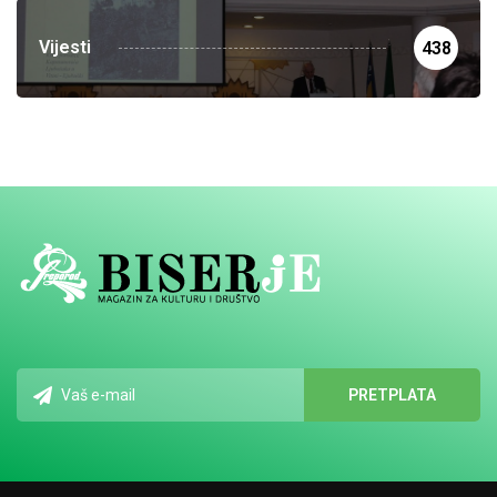
Vijesti
438