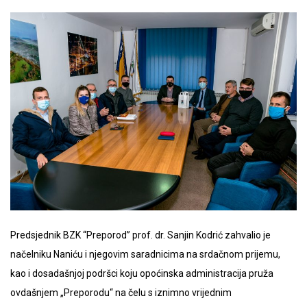
Predsjednik BZK “Preporod” prof. dr. Sanjin Kodrić zahvalio je
načelniku Naniću i njegovim saradnicima na srdačnom prijemu,
kao i dosadašnjoj podršci koju opoćinska administracija pruža
ovdašnjem „Preporodu“ na čelu s iznimno vrijednim