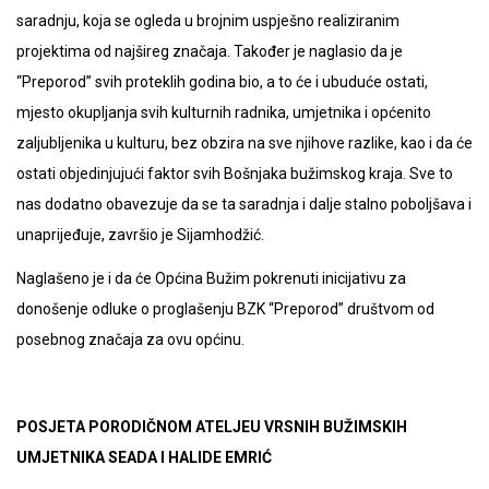
saradnju, koja se ogleda u brojnim uspješno realiziranim
projektima od najšireg značaja. Također je naglasio da je
“Preporod” svih proteklih godina bio, a to će i ubuduće ostati,
mjesto okupljanja svih kulturnih radnika, umjetnika i općenito
zaljubljenika u kulturu, bez obzira na sve njihove razlike, kao i da će
ostati objedinjujući faktor svih Bošnjaka bužimskog kraja. Sve to
nas dodatno obavezuje da se ta saradnja i dalje stalno poboljšava i
unaprijeđuje, završio je Sijamhodžić.
Naglašeno je i da će Općina Bužim pokrenuti inicijativu za
donošenje odluke o proglašenju BZK “Preporod” društvom od
posebnog značaja za ovu općinu.
POSJETA PORODIČNOM ATELJEU VRSNIH BUŽIMSKIH
UMJETNIKA SEADA I HALIDE EMRIĆ