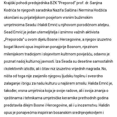
Krajiški pohodi predsjednika BZK “Preporod” prof. dr. Sanjina
Kodrića te njegovih saradnika Nazifa Salčina i Nermina Hodžića
okončani su prijateljskom posjetom vrsnim bužimskim
umjetnicima Seadu i Halidi Emrić u njihovom porodičnom ateljeu.
Sead Emrić je jedan utemeljitelja i iznimno važnih aktivista
„Preporoda“ u ovom dijelu Bosne i Hercegovine, a njegov izuzetno
bogat likovni opus inspiriran ponajprije Bosnom, njezinom
milenijskom tradicijom i slojevitom kultrnom poviješću, odavno je
poznat našoj kulturnoj javnosti. Iza Seada su desetine samostalnih
i kolektivnih izložbi, ali i čitav niz izuzetno vrijednih nagrada. No,
ništa od toga nije zasjenilo njegovu ljudsku toplinu i svesrdno
zalaganje i brigu za našu kulturu u najširem smsilu. Halida Emrić je,
također, vrsna umjetnica koja je svoje radove, ali i svoja znanja o
vještinama i tehnikama umjetničke keramike prethodnih godina
predstavila dilejm Bosne i Hercegovine, ali i u inozemstvu. Halidin
opus je ponajvećma inspiriran bosanskim srednjevjekovljem i