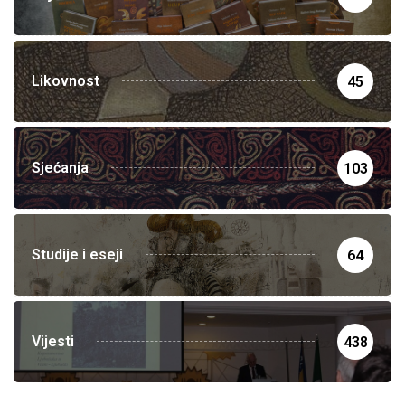
Likovnost
45
Sjećanja
103
Studije i eseji
64
Vijesti
438