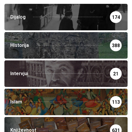
Dijalog
174
Historija
388
Intervjui
21
Islam
113
Književnost
631