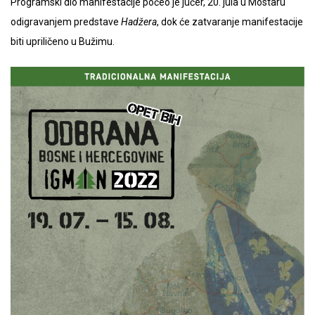
Programski dio manifestacije počeo je jučer, 20. jula u Mostaru
odigravanjem predstave
Hadžera
, dok će zatvaranje manifestacije
biti upriličeno u Bužimu.