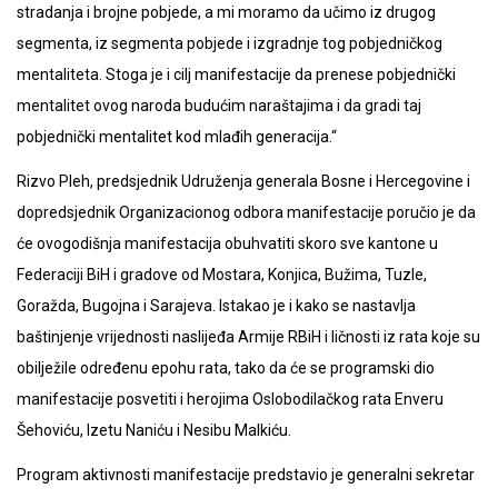
stradanja i brojne pobjede, a mi moramo da učimo iz drugog
segmenta, iz segmenta pobjede i izgradnje tog pobjedničkog
mentaliteta. Stoga je i cilj manifestacije da prenese pobjednički
mentalitet ovog naroda budućim naraštajima i da gradi taj
pobjednički mentalitet kod mlađih generacija.“
Rizvo Pleh, predsjednik Udruženja generala Bosne i Hercegovine i
dopredsjednik Organizacionog odbora manifestacije poručio je da
će ovogodišnja manifestacija obuhvatiti skoro sve kantone u
Federaciji BiH i gradove od Mostara, Konjica, Bužima, Tuzle,
Goražda, Bugojna i Sarajeva. Istakao je i kako se nastavlja
baštinjenje vrijednosti naslijeđa Armije RBiH i ličnosti iz rata koje su
obilježile određenu epohu rata, tako da će se programski dio
manifestacije posvetiti i herojima Oslobodilačkog rata Enveru
Šehoviću, Izetu Naniću i Nesibu Malkiću.
Program aktivnosti manifestacije predstavio je generalni sekretar