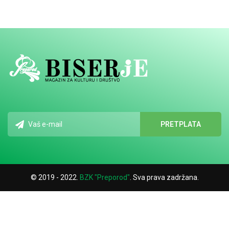
© 2019 - 2022.
BZK "Preporod"
. Sva prava zadržana.