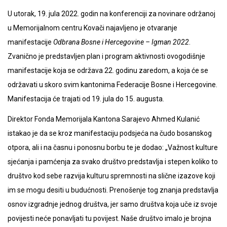
U utorak, 19. jula 2022. godin na konferenciji za novinare održanoj
u Memorijalnom centru Kovači najavljeno je otvaranje
manifestacije
Odbrana Bosne i Hercegovine – Igman 2022
.
Zvanično je predstavljen plan i program aktivnosti ovogodišnje
manifestacije koja se održava 22. godinu zaredom, a koja će se
održavati u skoro svim kantonima Federacije Bosne i Hercegovine.
Manifestacija će trajati od 19. jula do 15. augusta.
Direktor Fonda Memorijala Kantona Sarajevo Ahmed Kulanić
istakao je da se kroz manifestaciju podsjeća na čudo bosanskog
otpora, ali i na časnu i ponosnu borbu te je dodao: „Važnost kulture
sjećanja i pamćenja za svako društvo predstavlja i stepen koliko to
društvo kod sebe razvija kulturu spremnosti na slične izazove koji
im se mogu desiti u budućnosti. Prenošenje tog znanja predstavlja
osnov izgradnje jednog društva, jer samo društva koja uče iz svoje
povijesti neće ponavljati tu povijest. Naše društvo imalo je brojna