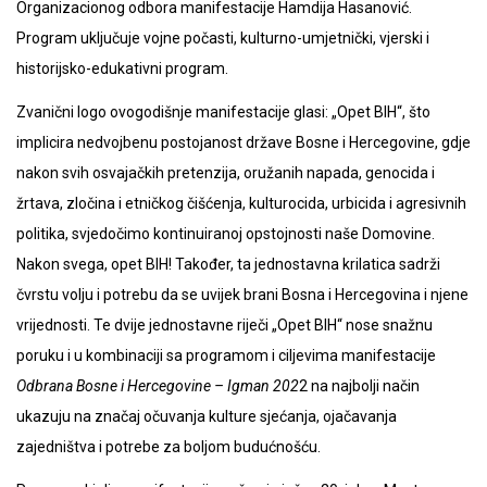
Organizacionog odbora manifestacije Hamdija Hasanović.
Program uključuje vojne počasti, kulturno-umjetnički, vjerski i
historijsko-edukativni program.
Zvanični logo ovogodišnje manifestacije glasi: „Opet BIH“, što
implicira nedvojbenu postojanost države Bosne i Hercegovine, gdje
nakon svih osvajačkih pretenzija, oružanih napada, genocida i
žrtava, zločina i etničkog čišćenja, kulturocida, urbicida i agresivnih
politika, svjedočimo kontinuiranoj opstojnosti naše Domovine.
Nakon svega, opet BIH! Također, ta jednostavna krilatica sadrži
čvrstu volju i potrebu da se uvijek brani Bosna i Hercegovina i njene
vrijednosti. Te dvije jednostavne riječi „Opet BIH“ nose snažnu
poruku i u kombinaciji sa programom i ciljevima manifestacije
Odbrana Bosne i Hercegovine – Igman 202
2 na najbolji način
ukazuju na značaj očuvanja kulture sjećanja, ojačavanja
zajedništva i potrebe za boljom budućnošću.