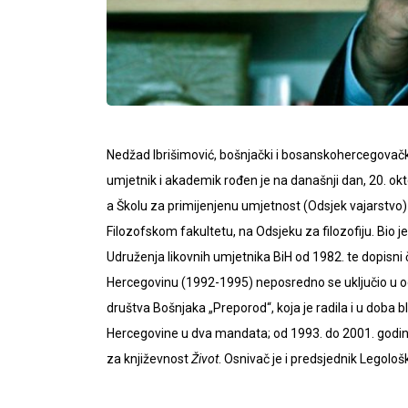
Nedžad Ibrišimović, bošnjački i bosanskohercegovački 
umjetnik i akademik rođen je na današnji dan, 20. ok
a Školu za primijenjenu umjetnost (Odsjek vajarstvo) 
Filozofskom fakultetu, na Odsjeku za filozofiju. Bio j
Udruženja likovnih umjetnika BiH od 1982. te dopisni
Hercegovinu (1992-1995) neposredno se uključio u od
društva Bošnjaka „Preporod“, koja je radila i u doba 
Hercegovine u dva mandata; od 1993. do 2001. godine.
za književnost
Život
. Osnivač je i predsjednik Legolo