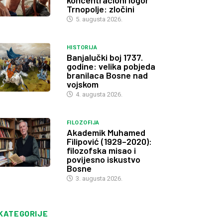
koncentracioni logor
Trnopolje: zločini
5. augusta 2026.
HISTORIJA
Banjalučki boj 1737.
godine: velika pobjeda
branilaca Bosne nad
vojskom
4. augusta 2026.
FILOZOFIJA
Akademik Muhamed
Filipović (1929–2020):
filozofska misao i
povijesno iskustvo
Bosne
3. augusta 2026.
KATEGORIJE