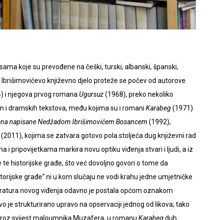
jesama koje su prevođene na češki, turski, albanski, španski,
ik. Ibrišimovićevo književno djelo proteže se počev od autorove
) i njegova prvog romana
Ugursuz
(1968), preko nekoliko
m i dramskih tekstova, među kojima su i romani
Karabeg
(1971)
ana napisane Nedžadom Ibrišimovićem Bosancem
(1992),
(2011), kojima se zatvara gotovo pola stoljeća dug književni rad
i pripovijetkama markira novu optiku viđenja stvari i ljudi, a iz
 te historijske građe, što već dovoljno govori o tome da
orijske građe“ ni u kom slučaju ne vodi krahu jedne umjetničke
Literatura novog viđenja odavno je postala općom oznakom
o je strukturirano upravo na opservaciji jednog od likova; tako
 kroz svijest maloumnika Muzafera, u romanu
Karabeg
duh