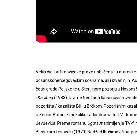
Veliki dio Ibrišimovićeve proze uobličen je u dramsk
bosanskohercegovačkim scenama, ali i izvan njih. 
četiri grada Poljske te u Sterijinom pozorju u Novo
i
Karabeg
(1983). Drame Nedžada Ibrišimovića izvođene
pozorišta / kazališta BiH u Brčkom, Pozorišnim kaz
u Zenici. Autor je i nekoliko radio-drama te TV-dram
Jevđevića. Prema romanu
Ugursuz
snimljen je TV-fil
Bledskom festivalu (1970) Nedžad Ibrišimović nag