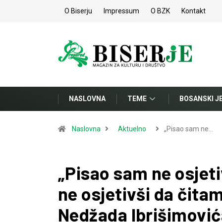
O Biserju
Impressum
O BZK
Kontakt
NASLOVNA
TEME
BOSANSKI J
Naslovna
Aktuelno
„Pisao sam ne…
„Pisao sam ne osjeti
ne osjetivši da čita
Nedžada Ibrišimović