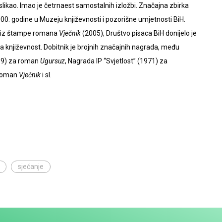
 slikao. Imao je četrnaest samostalnih izložbi. Značajna zbirka
0. godine u Muzeju književnosti i pozorišne umjetnosti BiH.
ka iz štampe romana
Vječnik
(2005), Društvo pisaca BiH donijelo je
 književnost. Dobitnik je brojnih značajnih nagrada, među
969) za roman
Ugursuz
, Nagrada IP “Svjetlost” (1971) za
 roman
Vječnik
i sl.
sjećanje