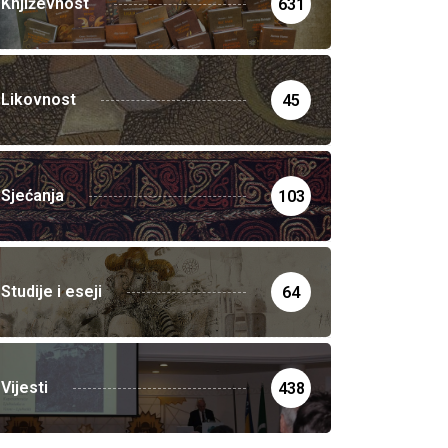
Književnost
631
Likovnost
45
Sjećanja
103
Studije i eseji
64
Vijesti
438