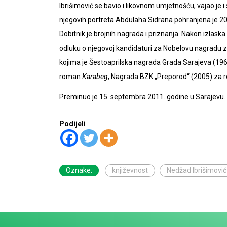
Ibrišimović se bavio i likovnom umjetnošću, vajao je i
njegovih portreta Abdulaha Sidrana pohranjena je 200
Dobitnik je brojnih nagrada i priznanja. Nakon izlas
odluku o njegovoj kandidaturi za Nobelovu nagradu za
kojima je Šestoaprilska nagrada Grada Sarajeva (1
roman
Karabeg
, Nagrada BZK „Preporod“ (2005) za
Preminuo je 15. septembra 2011. godine u Sarajevu.
Podijeli
Oznake:
književnost
Nedžad Ibrišimović