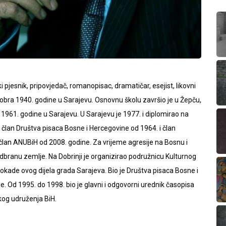
pjesnik, pripovjedač, romanopisac, dramatičar, esejist, likovni
tobra 1940. godine u Sarajevu. Osnovnu školu završio je u Žepču,
1961. godine u Sarajevu. U Sarajevu je 1977. i diplomirao na
e član Društva pisaca Bosne i Hercegovine od 1964. i član
 član ANUBiH od 2008. godine. Za vrijeme agresije na Bosnu i
branu zemlje. Na Dobrinji je organizirao podružnicu Kulturnog
blokade ovog dijela grada Sarajeva. Bio je Društva pisaca Bosne i
 Od 1995. do 1998. bio je glavni i odgovorni urednik časopisa
škog udruženja BiH.