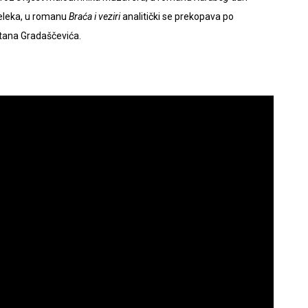
meleka, u romanu
Braća i veziri
analitički se prekopava po
petana Gradaščevića.