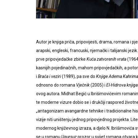
Autor je knjiga priča, pripovijesti, drama, romana i p
arapski, engleski, francuski, njemački i talijanski jez
prve pripovjedačke zbirke
Kuća zatvorenih vrata
(1964
kasnijih pojedinačnih, mahom pripovjedačkih, a poto
i
Braća i veziri
(1989), pa sve do
Knjige Adema Kahrim
odnosno do romana
Vječnik
(2005) i
El-Hidrova knjiga
ovog autora. Midhat Begić u Ibrišimovićevim romanima 
te moderne vizure dobio se i drukčiji raspored životne
„antagonizam avangardne tehnike i tradicionalne hist
vizije niti uništenju jednog pripovjednog projekta. 
modernog književnog izraza, a djelo N. Ibrišimovića sv
se u romanu
Ugursuz
prozor u svijet romana otvara