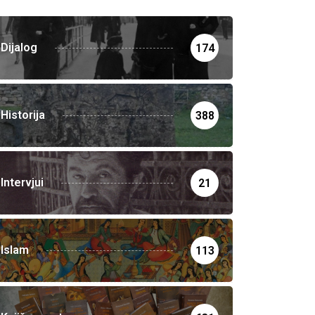
Dijalog
174
Historija
388
Intervjui
21
Islam
113