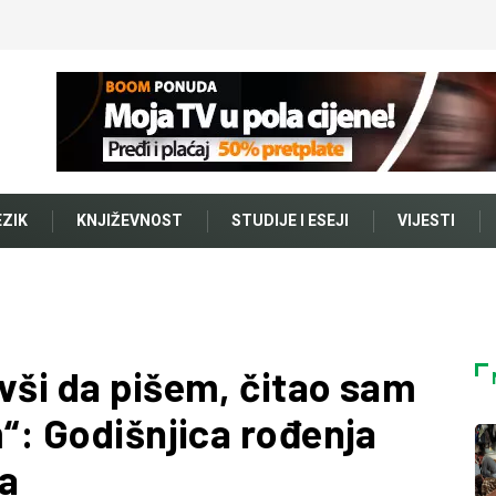
EZIK
KNJIŽEVNOST
STUDIJE I ESEJI
VIJESTI
vši da pišem, čitao sam
m“: Godišnjica rođenja
a