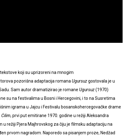
e tekstove koji su uprizoreni na mnogim
Autorova pozorišna adaptacija romana
Ugursuz
gostovala je u
m Sadu. Sam autor dramatizirao je romane
Ugursuz
(1970)
 su na festivalima u Bosni i Hercegovini, i to na Susretima
ališnim igrama u Jajcu i Festivalu bosanskohercegovačke drame
e
Ćilim
, prvi put emitirane 1970. godine u režiji Aleksandra
m u režiji Pjera Majhrovskog za čiju je filmsku adaptaciju na
rađen prvom nagradom. Naporedo sa pisanjem proze, Nedžad