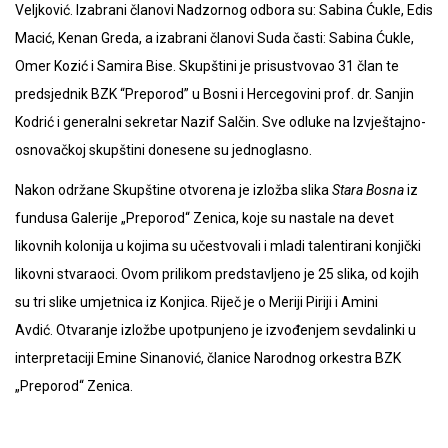
Veljković. Izabrani članovi Nadzornog odbora su: Sabina Ćukle, Edis
Macić, Kenan Greda, a izabrani članovi Suda časti: Sabina Ćukle,
Omer Kozić i Samira Bise. Skupštini je prisustvovao 31 član te
predsjednik BZK “Preporod” u Bosni i Hercegovini prof. dr. Sanjin
Kodrić i generalni sekretar Nazif Salčin. Sve odluke na Izvještajno-
osnovačkoj skupštini donesene su jednoglasno.
Nakon održane Skupštine otvorena je izložba slika
Stara Bosna
iz
fundusa Galerije „Preporod“ Zenica, koje su nastale na devet
likovnih kolonija u kojima su učestvovali i mladi talentirani konjički
likovni stvaraoci. Ovom prilikom predstavljeno je 25 slika, od kojih
su tri slike umjetnica iz Konjica. Riječ je o Meriji Piriji i Amini
Avdić. Otvaranje izložbe upotpunjeno je izvođenjem sevdalinki u
interpretaciji Emine Sinanović, članice Narodnog orkestra BZK
„Preporod“ Zenica.