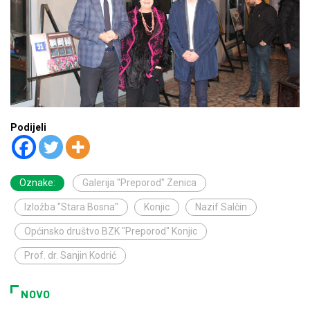
Podijeli
Oznake:
Galerija "Preporod" Zenica
Izložba "Stara Bosna"
Konjic
Nazif Salčin
Općinsko društvo BZK "Preporod" Konjic
Prof. dr. Sanjin Kodrić
NOVO