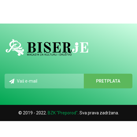
© 2019 - 2022.
BZK "Preporod"
. Sva prava zadržana.