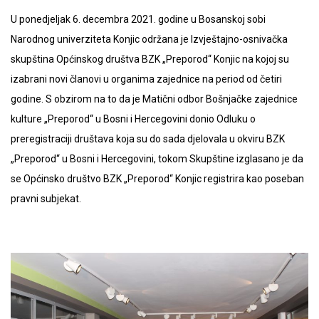
U ponedjeljak 6. decembra 2021. godine u Bosanskoj sobi
Narodnog univerziteta Konjic održana je Izvještajno-osnivačka
skupština Općinskog društva BZK „Preporod“ Konjic na kojoj su
izabrani novi članovi u organima zajednice na period od četiri
godine. S obzirom na to da je Matični odbor Bošnjačke zajednice
kulture „Preporod“ u Bosni i Hercegovini donio Odluku o
preregistraciji društava koja su do sada djelovala u okviru BZK
„Preporod“ u Bosni i Hercegovini, tokom Skupštine izglasano je da
se Općinsko društvo BZK „Preporod“ Konjic registrira kao poseban
pravni subjekat.