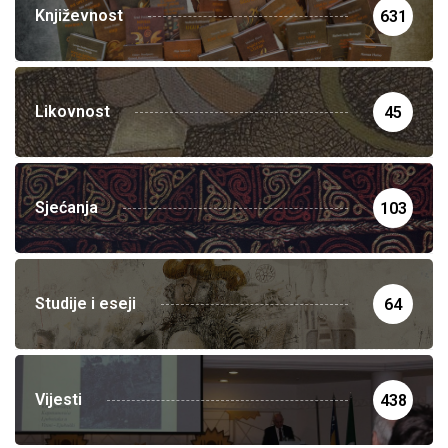
Književnost
631
Likovnost
45
Sjećanja
103
Studije i eseji
64
Vijesti
438