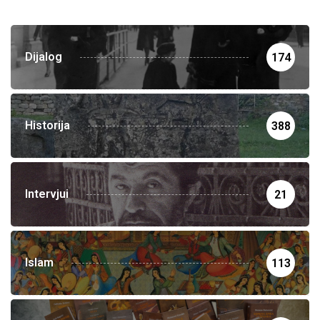
Dijalog
174
Historija
388
Intervjui
21
Islam
113