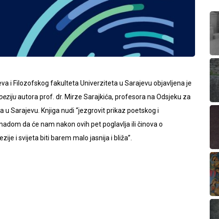
va i Filozofskog fakulteta Univerziteta u Sarajevu objavljena je
oeziju
autora prof. dr. Mirze Sarajkića, profesora na Odsjeku za
ta u Sarajevu. Knjiga nudi “jezgrovit prikaz poetskog i
adom da će nam nakon ovih pet poglavlja ili činova o
i svijeta biti barem malo jasnija i bliža”.