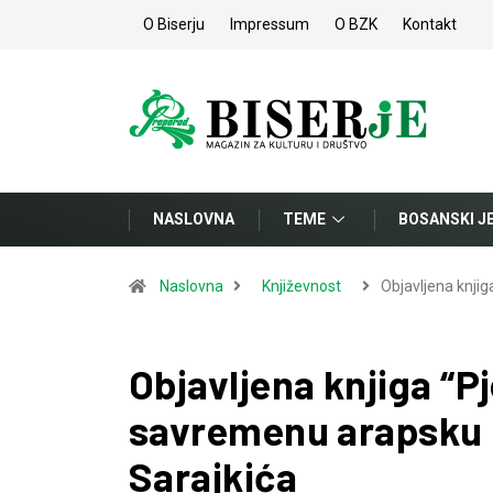
O Biserju
Impressum
O BZK
Kontakt
NASLOVNA
TEME
BOSANSKI J
Naslovna
Književnost
Objavljena knjig
Objavljena knjiga “
savremenu arapsku p
Sarajkića