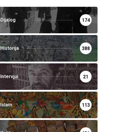
Dijalog
174
Historija
388
Intervjui
21
Islam
113