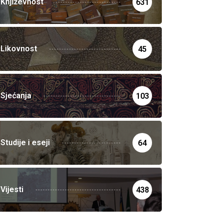
Književnost
631
Likovnost
45
Sjećanja
103
Studije i eseji
64
Vijesti
438