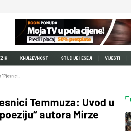
EZIK
KNJIŽEVNOST
STUDIJE I ESEJI
VIJESTI
a “Pjesnici…
Pjesnici Temmuza: Uvod u
oeziju” autora Mirze