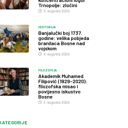
koncentracioni logor
Trnopolje: zločini
5. augusta 2026.
HISTORIJA
Banjalučki boj 1737.
godine: velika pobjeda
branilaca Bosne nad
vojskom
4. augusta 2026.
FILOZOFIJA
Akademik Muhamed
Filipović (1929–2020):
filozofska misao i
povijesno iskustvo
Bosne
3. augusta 2026.
KATEGORIJE