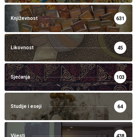
Književnost
631
Likovnost
45
Sjećanja
103
Studije i eseji
64
Vijesti
438