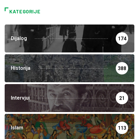
KATEGORIJE
Dijalog
174
Historija
388
Intervjui
21
Islam
113