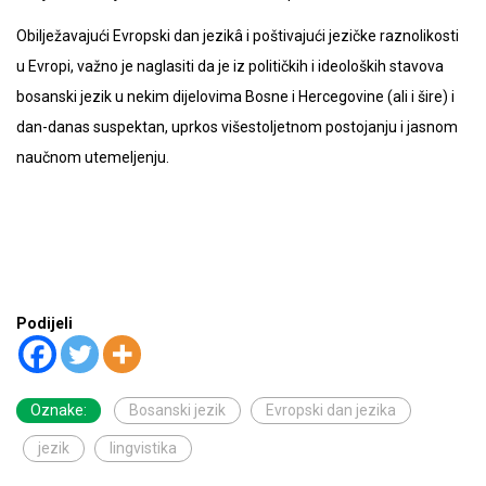
Obilježavajući Evropski dan jezikâ i poštivajući jezičke raznolikosti
u Evropi, važno je naglasiti da je iz političkih i ideoloških stavova
bosanski jezik u nekim dijelovima Bosne i Hercegovine (ali i šire) i
dan-danas suspektan, uprkos višestoljetnom postojanju i jasnom
naučnom utemeljenju.
Podijeli
Oznake:
Bosanski jezik
Evropski dan jezika
jezik
lingvistika