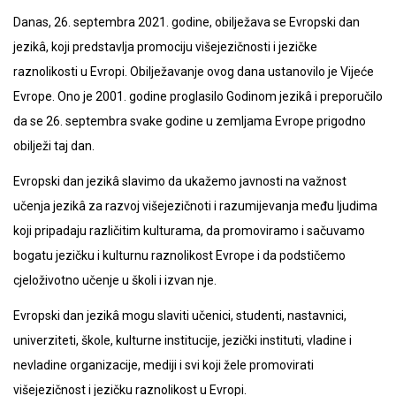
Danas, 26. septembra 2021. godine, obilježava se Evropski dan
jezikâ, koji predstavlja promociju višejezičnosti i jezičke
raznolikosti u Evropi. Obilježavanje ovog dana ustanovilo je Vijeće
Evrope. Ono je 2001. godine proglasilo Godinom jezikâ i preporučilo
da se 26. septembra svake godine u zemljama Evrope prigodno
obilježi taj dan.
Evropski dan jezikâ slavimo da ukažemo javnosti na važnost
učenja jezikâ za razvoj višejezičnoti i razumijevanja među ljudima
koji pripadaju različitim kulturama, da promoviramo i sačuvamo
bogatu jezičku i kulturnu raznolikost Evrope i da podstičemo
cjeloživotno učenje u školi i izvan nje.
Evropski dan jezikâ mogu slaviti učenici, studenti, nastavnici,
univerziteti, škole, kulturne institucije, jezički instituti, vladine i
nevladine organizacije, mediji i svi koji žele promovirati
višejezičnost i jezičku raznolikost u Evropi.