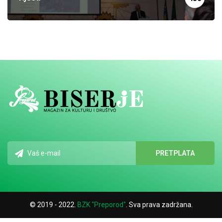
© 2019 - 2022.
BZK "Preporod"
. Sva prava zadržana.