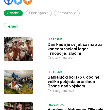
Oznake:
Elmir Spahić
Ramazanije
NOVO
HISTORIJA
Dan kada je svijet saznao za
koncentracioni logor
Trnopolje: zločini
5. augusta 2026.
HISTORIJA
Banjalučki boj 1737. godine:
velika pobjeda branilaca
Bosne nad vojskom
4. augusta 2026.
FILOZOFIJA
Akademik Muhamed Filipović