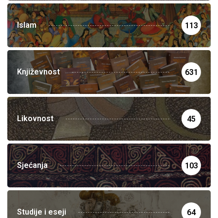
Islam
113
Književnost
631
Likovnost
45
Sjećanja
103
Studije i eseji
64