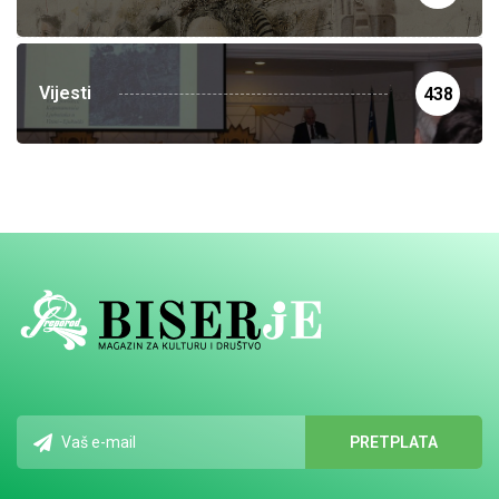
Vijesti
438