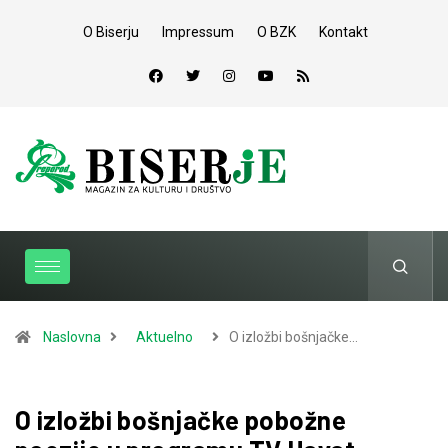
O Biserju
Impressum
O BZK
Kontakt
Naslovna
Aktuelno
O izložbi bošnjačke…
O izložbi bošnjačke pobožne