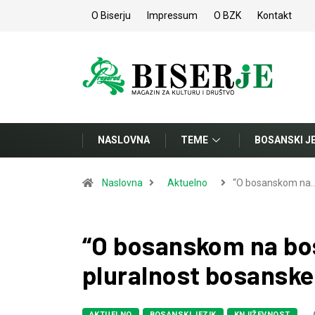
O Biserju
Impressum
O BZK
Kontakt
NASLOVNA
TEME
BOSANSKI J
Naslovna
Aktuelno
“O bosanskom na
“O bosanskom na bo
pluralnost bosanske
AKTUELNO
BOSANSKI JEZIK
KNJIŽEVNOST