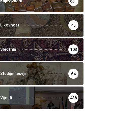
Književnost
631
Likovnost
45
Sjećanja
103
Studije i eseji
64
Vijesti
438