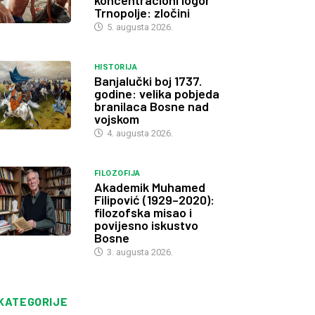
koncentracioni logor
Trnopolje: zločini
5. augusta 2026.
HISTORIJA
Banjalučki boj 1737.
godine: velika pobjeda
branilaca Bosne nad
vojskom
4. augusta 2026.
FILOZOFIJA
Akademik Muhamed
Filipović (1929–2020):
filozofska misao i
povijesno iskustvo
Bosne
3. augusta 2026.
KATEGORIJE