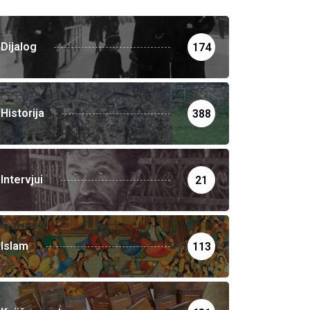
Dijalog
174
Historija
388
Intervjui
21
Islam
113