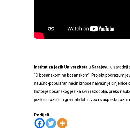
Institut za jezik Univerziteta u Sarajevu
, u saradnji
“O bosanskom na bosanskom”. Projekt podrazumijeva
naučno-popularan način iznose najvažnije činjenice o
historije bosanskog jezika svih razdoblja, preko na
jezika s različitih gramatičkih nivoa i s aspekta raznih 
Podijeli