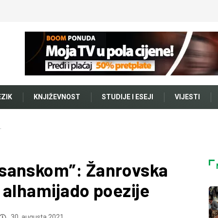
EZIK
KNJIŽEVNOST
STUDIJE I ESEJI
VIJESTI
…
sanskom”: Žanrovska
 alhamijado poezije
30. augusta 2021.