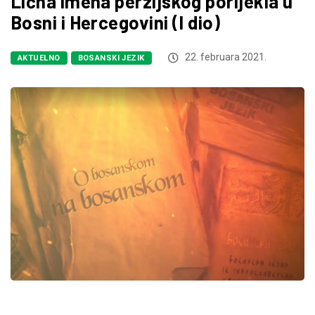
Lična imena perzijskog porijekla u
Bosni i Hercegovini (I dio)
22. februara 2021.
AKTUELNO
BOSANSKI JEZIK