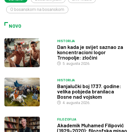
O bosanskom na bosanskom
NOVO
HISTORIJA
Dan kada je svijet saznao za
koncentracioni logor
Trnopolje: zločini
5. augusta 2026.
HISTORIJA
Banjalučki boj 1737. godine:
velika pobjeda branilaca
Bosne nad vojskom
4. augusta 2026.
FILOZOFIJA
Akademik Muhamed Filipović
(1929–2020): filozofska misao