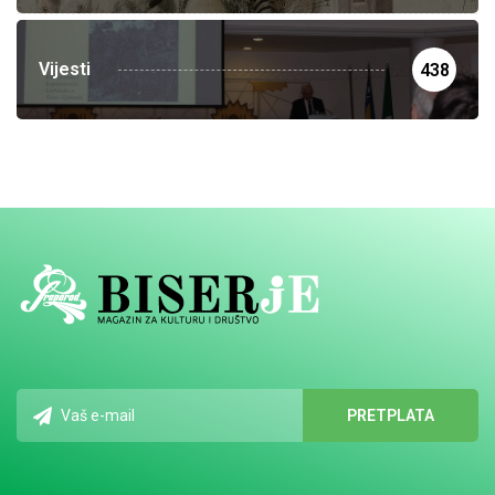
Vijesti
438