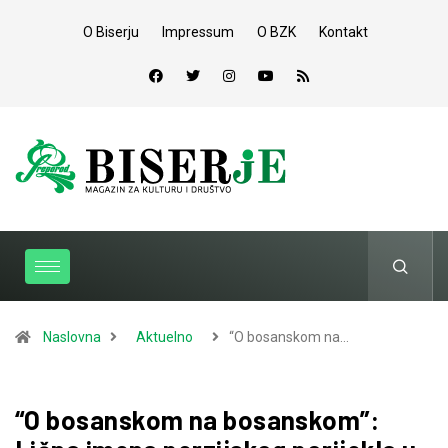
O Biserju
Impressum
O BZK
Kontakt
Naslovna
Aktuelno
“O bosanskom na…
“O bosanskom na bosanskom”: