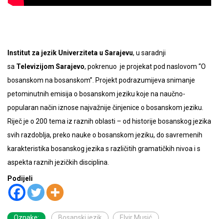
Institut za jezik Univerziteta u Sarajevu
, u saradnji
sa
Televizijom Sarajevo
, pokrenuo je projekat pod naslovom “O
bosanskom na bosanskom”. Projekt podrazumijeva snimanje
petominutnih emisija o bosanskom jeziku koje na naučno-
popularan način iznose najvažnije činjenice o bosanskom jeziku.
Riječ je o 200 tema iz raznih oblasti – od historije bosanskog jezika
svih razdoblja, preko nauke o bosanskom jeziku, do savremenih
karakteristika bosanskog jezika s različitih gramatičkih nivoa i s
aspekta raznih jezičkih disciplina.
Podijeli
Oznake:
Bosanski jezik
Elvir Musić