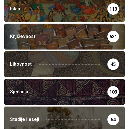
Islam
113
Književnost
631
Likovnost
45
Sjećanja
103
Studije i eseji
64