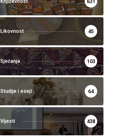
Književnost
631
Likovnost
45
Sjećanja
103
Studije i eseji
64
Vijesti
438