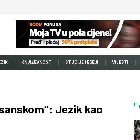
EZIK
KNJIŽEVNOST
STUDIJE I ESEJI
VIJESTI
…
sanskom”: Jezik kao
.