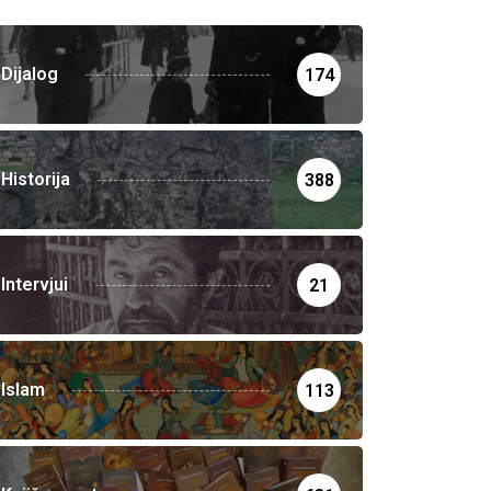
Dijalog
174
Historija
388
Intervjui
21
Islam
113