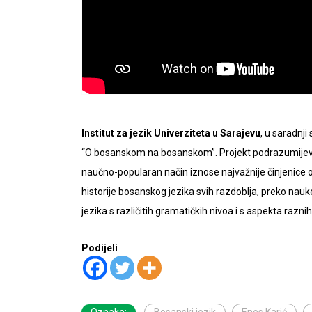
Institut za jezik Univerziteta u Sarajevu
, u saradnji
“O bosanskom na bosanskom”. Projekt podrazumijeva
naučno-popularan način iznose najvažnije činjenice o
historije bosanskog jezika svih razdoblja, preko na
jezika s različitih gramatičkih nivoa i s aspekta raznih 
Podijeli
Oznake:
Bosanski jezik
Enes Karić