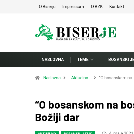
O Biserju
Impressum
O BZK
Kontakt
NASLOVNA
TEME
BOSANSKI J
Naslovna
Aktuelno
“O bosanskom na
“O bosanskom na bo
Božiji dar
4. maja 2021
AKTUELNO
BOSANSKI JEZIK