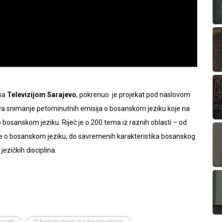
 sa
Televizijom Sarajevo
, pokrenuo je projekat pod naslovom
 snimanje petominutnih emisija o bosanskom jeziku koje na
 bosanskom jeziku. Riječ je o 200 tema iz raznih oblasti – od
uke o bosanskom jeziku, do savremenih karakteristika bosanskog
jezičkih disciplina.
jezik
O bosanskom na bosanskom