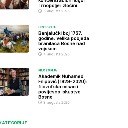
koncentracioni logor
Trnopolje: zločini
5. augusta 2026.
HISTORIJA
Banjalučki boj 1737.
godine: velika pobjeda
branilaca Bosne nad
vojskom
4. augusta 2026.
FILOZOFIJA
Akademik Muhamed
Filipović (1929–2020):
filozofska misao i
povijesno iskustvo
Bosne
3. augusta 2026.
KATEGORIJE