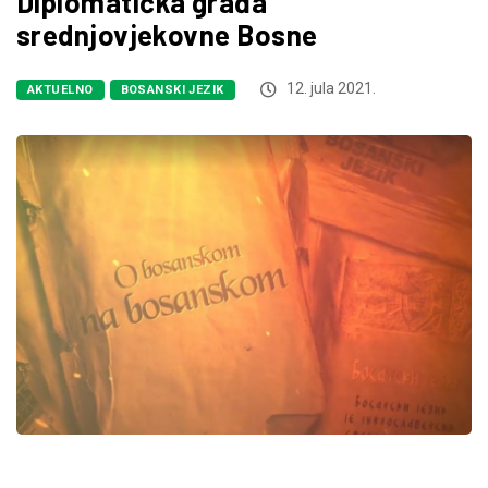
Diplomatička građa
srednjovjekovne Bosne
12. jula 2021.
AKTUELNO
BOSANSKI JEZIK