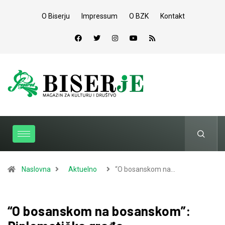
O Biserju
Impressum
O BZK
Kontakt
Naslovna
Aktuelno
“O bosanskom na…
“O bosanskom na bosanskom”: