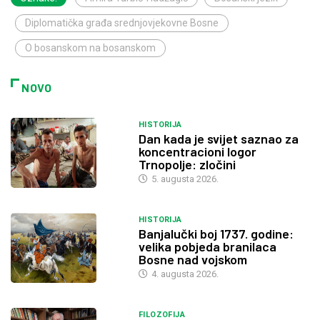
Diplomatička građa srednjovjekovne Bosne
O bosanskom na bosanskom
NOVO
HISTORIJA
Dan kada je svijet saznao za
koncentracioni logor
Trnopolje: zločini
5. augusta 2026.
HISTORIJA
Banjalučki boj 1737. godine:
velika pobjeda branilaca
Bosne nad vojskom
4. augusta 2026.
FILOZOFIJA