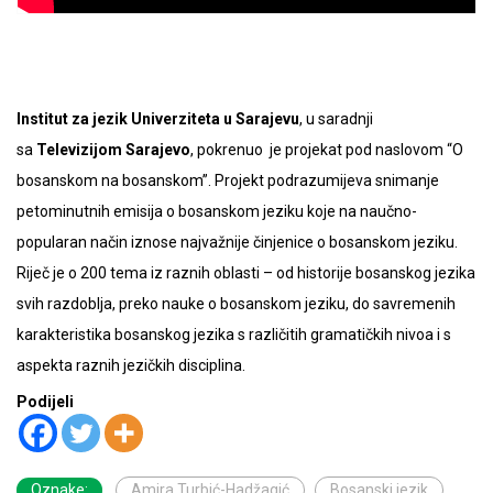
Institut za jezik Univerziteta u Sarajevu
, u saradnji
sa
Televizijom Sarajevo
, pokrenuo je projekat pod naslovom “O
bosanskom na bosanskom”. Projekt podrazumijeva snimanje
petominutnih emisija o bosanskom jeziku koje na naučno-
popularan način iznose najvažnije činjenice o bosanskom jeziku.
Riječ je o 200 tema iz raznih oblasti – od historije bosanskog jezika
svih razdoblja, preko nauke o bosanskom jeziku, do savremenih
karakteristika bosanskog jezika s različitih gramatičkih nivoa i s
aspekta raznih jezičkih disciplina.
Podijeli
Oznake:
Amira Turbić-Hadžagić
Bosanski jezik