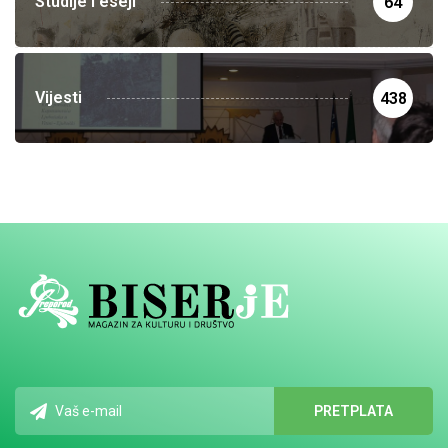
Studije i eseji
64
Vijesti
438