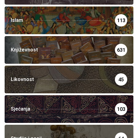
Islam
113
Književnost
631
Likovnost
45
Sjećanja
103