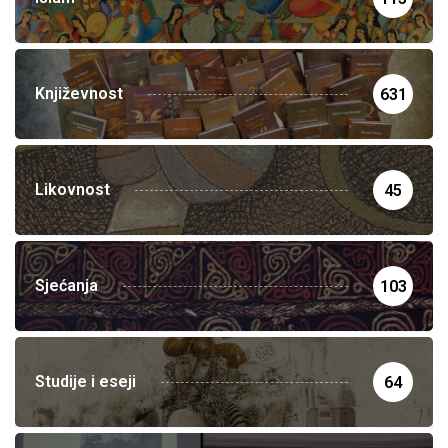
Književnost
631
Likovnost
45
Sjećanja
103
Studije i eseji
64