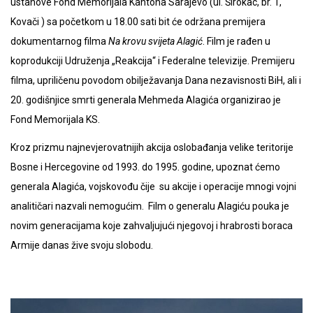
ustanove Fond Memorijala Kantona Sarajevo (ul. Širokac, br. 1,
Kovači ) sa početkom u 18.00
sati bit će održana premijera
dokumentarnog filma
Na krovu svijeta Alagić
.
Film je rađen u
koprodukciji Udruženja „Reakcija“ i Federalne televizije. Premijeru
filma, upriličenu povodom obilježavanja Dana nezavisnosti BiH, ali i
20. godišnjice smrti generala Mehmeda Alagića organizirao je
Fond Memorijala KS.
Kroz prizmu najnevjerovatnijih akcija oslobađanja velike teritorije
Bosne i Hercegovine od 1993. do 1995. godine, upoznat ćemo
generala Alagića, vojskovođu čije su akcije i operacije mnogi vojni
analitičari nazvali nemogućim.
Film o generalu Alagiću pouka je
novim generacijama koje zahvaljujući njegovoj i hrabrosti boraca
Armije danas žive svoju slobodu.