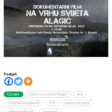
Podijeli
Oznake:
"Na krovu svijeta Alagić"
film
Fond Memorijala KS
FTV
kultura sjećanja
Mehmed Alagić
premijera