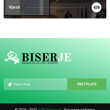
Vijesti
438
© 2019 - 2022.
BZK "Preporod"
. Sva prava zadržana.