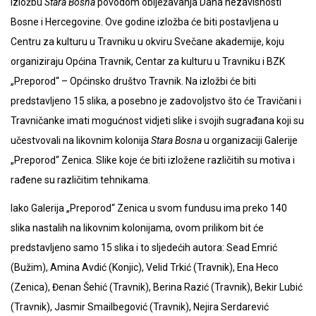
izložbu
Stara Bosna
povodom obiježavanja Dana nezavisnosti
Bosne i Hercegovine. Ove godine izložba će biti postavljena u
Centru za kulturu u Travniku u okviru Svečane akademije, koju
organiziraju Općina Travnik, Centar za kulturu u Travniku i BZK
„Preporod“ – Općinsko društvo Travnik. Na izložbi će biti
predstavljeno 15 slika, a posebno je zadovoljstvo što će Travičani i
Travničanke imati mogućnost vidjeti slike i svojih sugrađana koji su
učestvovali na likovnim kolonija
Stara Bosna
u organizaciji Galerije
„Preporod“ Zenica. Slike koje će biti izložene različitih su motiva i
rađene su različitim tehnikama.
Iako Galerija „Preporod“ Zenica u svom fundusu ima preko 140
slika nastalih na likovnim kolonijama, ovom prilikom bit će
predstavljeno samo 15 slika i to sljedećih autora: Sead Emrić
(Bužim), Amina Avdić (Konjic), Velid Trkić (Travnik), Ena Heco
(Zenica), Đenan Šehić (Travnik), Berina Razić (Travnik), Bekir Lubić
(Travnik), Jasmir Smailbegović (Travnik), Nejira Serdarević