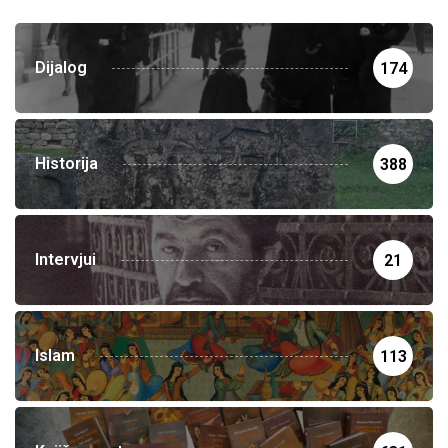
Dijalog
174
Historija
388
Intervjui
21
Islam
113