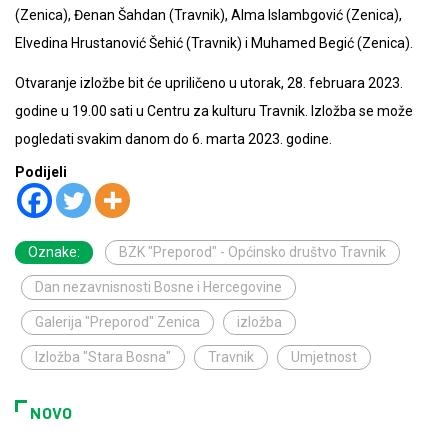
(Zenica), Đenan Šahdan (Travnik), Alma Islambgović (Zenica),
Elvedina Hrustanović Šehić (Travnik) i Muhamed Begić (Zenica).
Otvaranje izložbe bit će upriličeno u utorak, 28. februara 2023.
godine u 19.00 sati u Centru za kulturu Travnik. Izložba se može
pogledati svakim danom do 6. marta 2023. godine.
Podijeli
Oznake:
BZK "Preporod" - Općinsko društvo Travnik
Dan nezavnisnosti Bosne i Hercegovine
Galerija "Preporod" Zenica
izložba
Izložba "Stara Bosna"
Travnik
Umjetnost
NOVO