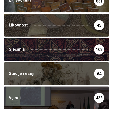
Književnost
631
Likovnost
45
Sjećanja
103
Studije i eseji
64
Vijesti
438