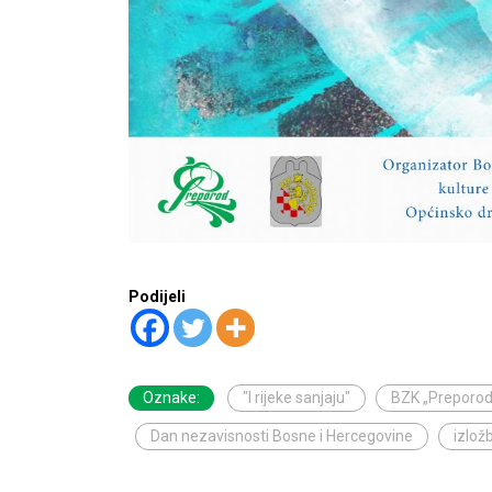
Podijeli
Oznake:
"I rijeke sanjaju"
BZK „Preporod“
Dan nezavisnosti Bosne i Hercegovine
izlož