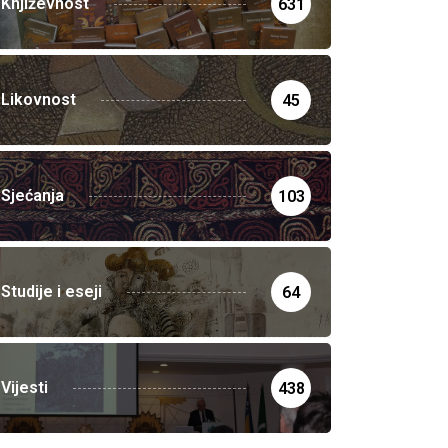
Književnost
631
Likovnost
45
Sjećanja
103
Studije i eseji
64
Vijesti
438