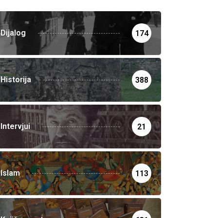
Dijalog
174
Historija
388
Intervjui
21
Islam
113