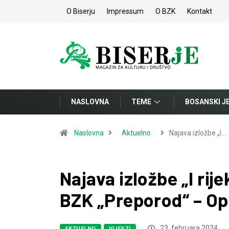
O Biserju
Impressum
O BZK
Kontakt
NASLOVNA
TEME
BOSANSKI J
Naslovna
Aktuelno
Najava izložbe „I…
Najava izložbe „I rije
BZK „Preporod“ – Op
23. februara 2024.
AKTUELNO
VIJESTI