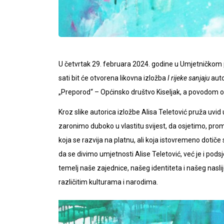
U četvrtak 29. februara 2024. godine u Umjetničkom 
sati bit će otvorena likovna izložba
I rijeke sanjaju
auto
„Preporod“ – Općinsko društvo Kiseljak, a povodom o
Kroz slike autorica izložbe Alisa Teletović pruža uvid 
zaronimo duboko u vlastitu svijest, da osjetimo, prom
koja se razvija na platnu, ali koja istovremeno dotiče 
da se divimo umjetnosti Alise Teletović, već je i pods
temelj naše zajednice, našeg identiteta i našeg nasl
različitim kulturama i narodima.