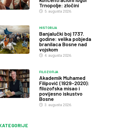
koncentracioni logor
Trnopolje: zločini
5. augusta 2026.
HISTORIJA
Banjalučki boj 1737.
godine: velika pobjeda
branilaca Bosne nad
vojskom
4. augusta 2026.
FILOZOFIJA
Akademik Muhamed
Filipović (1929–2020):
filozofska misao i
povijesno iskustvo
Bosne
3. augusta 2026.
KATEGORIJE