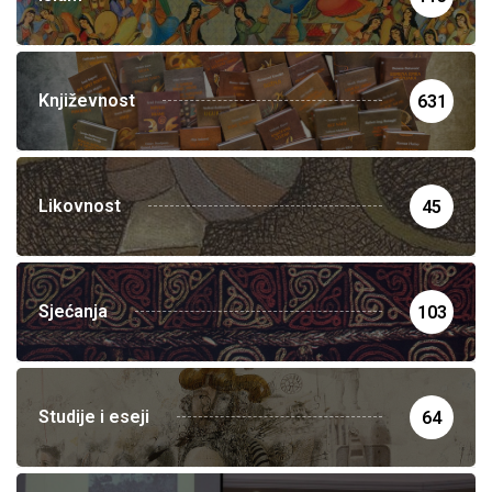
Književnost
631
Likovnost
45
Sjećanja
103
Studije i eseji
64