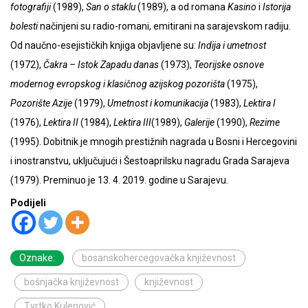
fotografiji
(1989),
San o staklu
(1989), a od romana
Kasino
i
Istorija
bolesti
načinjeni su radio-romani, emitirani na sarajevskom radiju.
Od naučno-esejističkih knjiga objavljene su:
Indija i umetnost
(1972),
Čakra
– Istok Zapadu danas
(1973),
Teorijske osnove
modernog evropskog i klasičnog azijskog pozorišta
(1975),
Pozorište Azije
(1979),
Umetnost i komunikacija
(1983),
Lektira I
(1976),
Lektira II
(1984),
Lektira III
(1989),
Galerije
(1990),
Rezime
(1995). Dobitnik je mnogih prestižnih nagrada u Bosni i Hercegovini
i inostranstvu, uključujući i Šestoaprilsku nagradu Grada Sarajeva
(1979).
Preminuo je 13. 4. 2019. godine u Sarajevu.
Podijeli
Oznake:
bosanskohercegovačka književnost
bošnjačka književnost
književnost
Tvrtko Kulenović