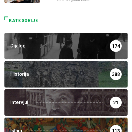
KATEGORIJE
Dijalog
174
Historija
388
Intervjui
21
Islam
113