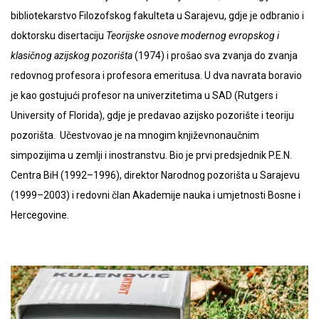
bibliotekarstvo Filozofskog fakulteta u Sarajevu, gdje je odbranio i
doktorsku disertaciju
Teorijske osnove modernog evropskog i
klasičnog azijskog pozorišta
(1974) i prošao sva zvanja do zvanja
redovnog profesora i profesora emeritusa. U dva navrata boravio
je kao gostujući profesor na univerzitetima u SAD (Rutgers i
University of Florida), gdje je predavao azijsko pozorište i teoriju
pozorišta. Učestvovao je na mnogim književnonaučnim
simpozijima u zemlji i inostranstvu. Bio je prvi predsjednik P.E.N.
Centra BiH (1992
–
1996), direktor Narodnog pozorišta u Sarajevu
(1999
–
2003) i redovni član Akademije nauka i umjetnosti Bosne i
Hercegovine.