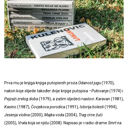
Prva mu je knjiga knjiga putopisnih proza
Odanost jugu
(1970),
nakon koje slijede također dvije knjige putopisa
–
Putovanje
(1974) i
Pejzaži zrelog doba
(1979), a zatim sljedeći naslovi:
Karavan
(1981),
Kasino
(1987),
Čovjekova porodica
(1991),
Istorija bolesti
(1994),
Jesenja violina
(2000),
Majka voda
(2004),
Trag crne žuči
(2005),
Vrata koja se njišu
(2008).
Napisao je i radio-drame
Smrt na