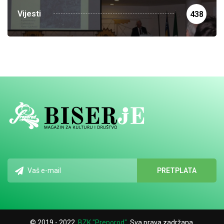
Vijesti
438
© 2019 - 2022.
BZK "Preporod"
. Sva prava zadržana.