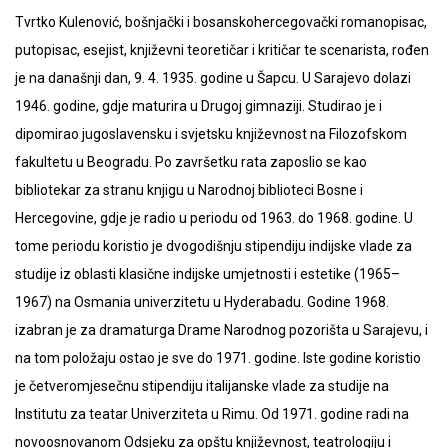
Tvrtko Kulenović, bošnjački i bosanskohercegovački romanopisac,
putopisac, esejist, književni teoretičar i kritičar te scenarista, rođen
je na današnji dan, 9. 4. 1935. godine u Šapcu. U Sarajevo dolazi
1946. godine, gdje maturira u Drugoj gimnaziji. Studirao je i
dipomirao jugoslavensku i svjetsku književnost na Filozofskom
fakultetu u Beogradu. Po završetku rata zaposlio se kao
bibliotekar za stranu knjigu u Narodnoj biblioteci Bosne i
Hercegovine, gdje je radio u periodu od 1963. do 1968. godine. U
tome periodu koristio je dvogodišnju stipendiju indijske vlade za
studije iz oblasti klasične indijske umjetnosti i estetike (1965
–
1967) na Osmania univerzitetu u Hyderabadu. Godine 1968.
izabran je za dramaturga Drame Narodnog pozorišta u Sarajevu, i
na tom položaju ostao je sve do 1971. godine. Iste godine koristio
je četveromjesečnu stipendiju italijanske vlade za studije na
Institutu za teatar Univerziteta u Rimu. Od 1971. godine radi na
novoosnovanom Odsjeku za opštu književnost, teatrologiju i